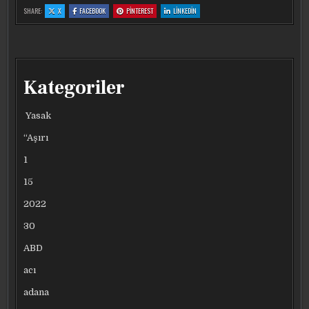
:
:
:
:
SHARE:
X
FACEBOOK
PINTEREST
LINKEDIN
BILET
BILET
BILET
BILET
FIYATLARINDA
FIYATLARINDA
FIYATLARINDA
FIYATLARINDA
UÇURUM
UÇURUM
UÇURUM
UÇURUM
Kategoriler
Yasak
“Aşırı
1
15
2022
30
ABD
acı
adana