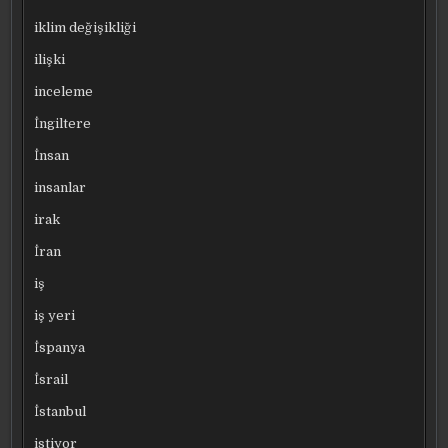
iklim değişikliği
ilişki
inceleme
İngiltere
İnsan
insanlar
irak
İran
iş
iş yeri
İspanya
İsrail
İstanbul
istiyor