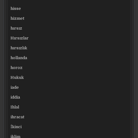
hisse
hizmet
hırsız
Hırsızlar
hırsızlık
hollanda
horoz
Hukuk
iade
iddia
Ihlal
ihracat
İkinci
iklim