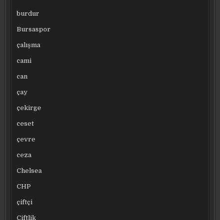
burdur
Bursaspor
çalışma
cami
can
çay
çekirge
ceset
çevre
ceza
Chelsea
CHP
çiftçi
Çiftlik