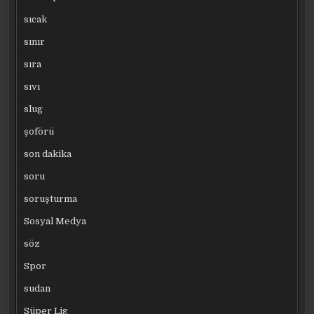
sıcak
sınır
sıra
sıvı
slug
şoförü
son dakika
soru
soruşturma
Sosyal Medya
söz
Spor
sudan
Süper Lig