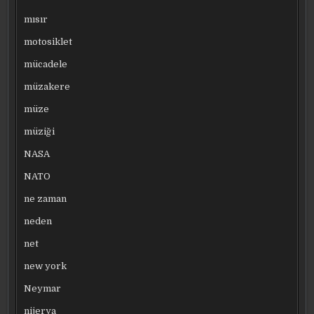
mısır
motosiklet
mücadele
müzakere
müze
müziği
NASA
NATO
ne zaman
neden
net
new york
Neymar
nijerya