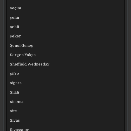
seçim
şehir
şehit
şeker
Şenol Güneş
Sergen Yalçın
Sheffield Wednesday
şifre
sigara
Silah
sinema
site
Sivas
Sivasspor