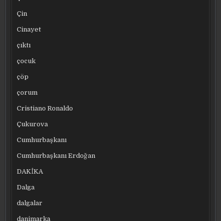
Çin
Cinayet
çıktı
çocuk
çöp
çorum
Cristiano Ronaldo
Çukurova
Cumhurbaşkanı
Cumhurbaşkanı Erdoğan
DAKİKA
Dalga
dalgalar
danimarka