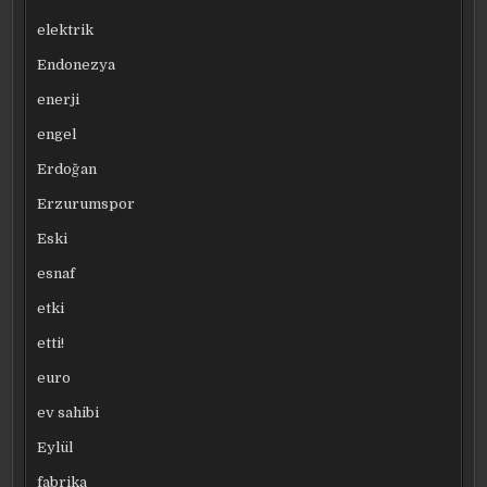
elektrik
Endonezya
enerji
engel
Erdoğan
Erzurumspor
Eski
esnaf
etki
etti!
euro
ev sahibi
Eylül
fabrika