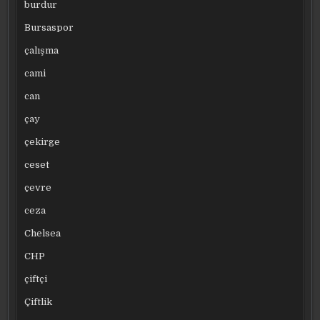
burdur
Bursaspor
çalışma
cami
can
çay
çekirge
ceset
çevre
ceza
Chelsea
CHP
çiftçi
Çiftlik