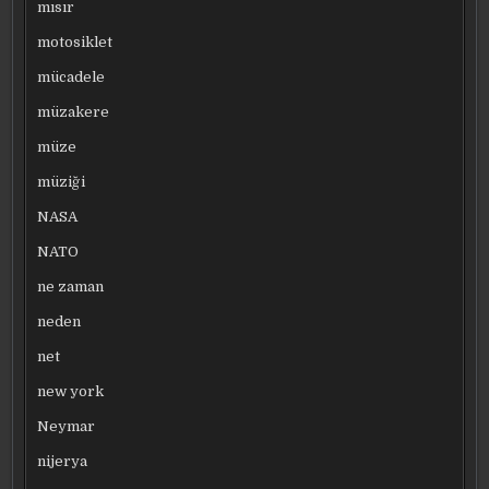
mısır
motosiklet
mücadele
müzakere
müze
müziği
NASA
NATO
ne zaman
neden
net
new york
Neymar
nijerya