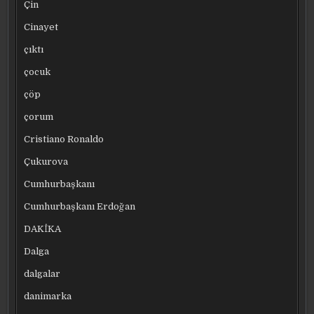
Çin
Cinayet
çıktı
çocuk
çöp
çorum
Cristiano Ronaldo
Çukurova
Cumhurbaşkanı
Cumhurbaşkanı Erdoğan
DAKİKA
Dalga
dalgalar
danimarka