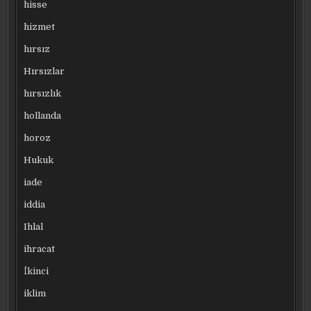
hisse
hizmet
hırsız
Hırsızlar
hırsızlık
hollanda
horoz
Hukuk
iade
iddia
Ihlal
ihracat
İkinci
iklim