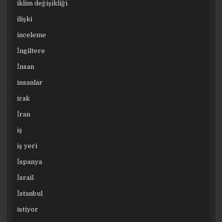
iklim değişikliği
ilişki
inceleme
İngiltere
İnsan
insanlar
irak
İran
iş
iş yeri
İspanya
İsrail
İstanbul
istiyor