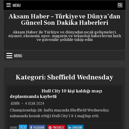
Skip
MENU
to
content
Aksam Haber – Türkiye ve Dünya’dan
Güncel Son Dakika Haberleri
Aksam Haber ile Türkiye ve dünyadan sıcak gelişmeleri,
siyaset, ekonomi, spor, magazin ve teknoloji haberlerini hızlı
ve güvenilir şekilde takip edin
MENU
Kategori:
Sheffield Wednesday
Hull City 10 kişi kaldığı maçı
deplasmanda kaybetti
ADMIN
4 OCAK 2024
Championship 26. hafta maçında Sheffield Wednesday,
sahasında konuk ettiği Hull City’i 3-1 mağlup etti.
:
:
:
:
SHARE:
X
FACEBOOK
PINTEREST
LINKEDIN