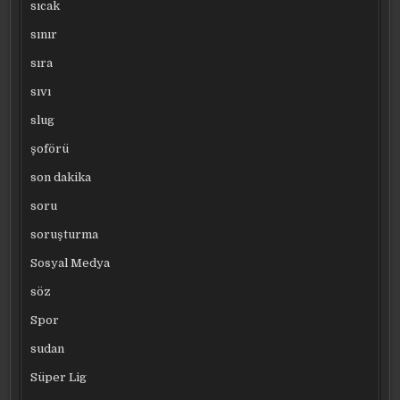
sıcak
sınır
sıra
sıvı
slug
şoförü
son dakika
soru
soruşturma
Sosyal Medya
söz
Spor
sudan
Süper Lig