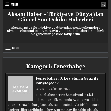
Skip
MENU
to
content
Aksam Haber – Türkiye ve Dünya’dan
Güncel Son Dakika Haberleri
Aksam Haber ile Türkiye ve dünyadan sıcak gelişmeleri,
siyaset, ekonomi, spor, magazin ve teknoloji haberlerini hızlı
ve güvenilir şekilde takip edin
MENU
Kategori:
Fenerbahçe
Fenerbahçe, 3. kez Sturm Graz ile
karşılaşacak
ADMIN
7 AĞUSTOS 2026
Fenerbahçe, UEFA Şampiyonlar Ligi 3.
eleme turu ilk maçında Avusturya ekibi
Sturm Graz ile karşılaşacak. Bu müsabakayla birlikte sarı-
lacivertliler tarihinde 3. kez Sturm Graz ile rakip olacak.