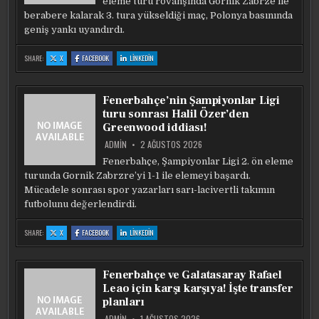
eleme turu rövanşında Gornik Zabrze ile
berabere kalarak 3. tura yükseldiği maç, Polonya basınında
geniş yankı uyandırdı.
:
:
:
SHARE:
X
FACEBOOK
LINKEDIN
POLONYA
POLONYA
POLONYA
BASININDAN
BASININDAN
BASININDAN
FENERBAHÇE
FENERBAHÇE
FENERBAHÇE
MANŞETI:
MANŞETI:
MANŞETI:
TALISCA
TALISCA
TALISCA
Fenerbahçe’nin Şampiyonlar Ligi
MERHAMET
MERHAMET
MERHAMET
ETMIYOR
ETMIYOR
ETMIYOR
turu sonrası Halil Özer’den
Greenwood iddiası!
ADMIN
2 AĞUSTOS 2026
Fenerbahçe, Şampiyonlar Ligi 2. ön eleme
turunda Gornik Zabrzre’yi 1-1 ile elemeyi başardı.
Mücadele sonrası spor yazarları sarı-lacivertli takımın
futbolunu değerlendirdi.
:
:
:
SHARE:
X
FACEBOOK
LINKEDIN
FENERBAHÇE’NIN
FENERBAHÇE’NIN
FENERBAHÇE’NIN
ŞAMPIYONLAR
ŞAMPIYONLAR
ŞAMPIYONLAR
LIGI
LIGI
LIGI
TURU
TURU
TURU
SONRASI
SONRASI
SONRASI
Fenerbahçe ve Galatasaray Rafael
HALIL
HALIL
HALIL
ÖZER’DEN
ÖZER’DEN
ÖZER’DEN
Leao için karşı karşıya! İşte transfer
GREENWOOD
GREENWOOD
GREENWOOD
IDDIASI!
IDDIASI!
IDDIASI!
planları
ADMIN
1 AĞUSTOS 2026