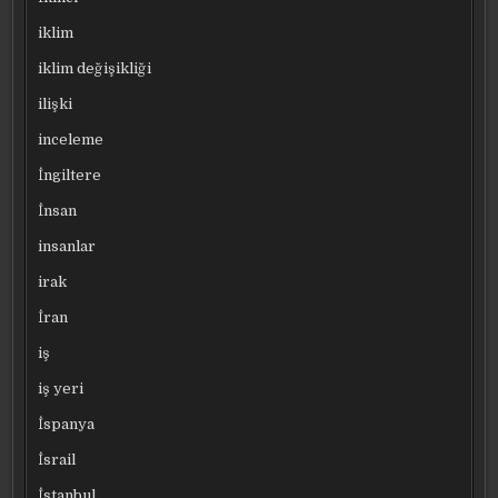
iklim
iklim değişikliği
ilişki
inceleme
İngiltere
İnsan
insanlar
irak
İran
iş
iş yeri
İspanya
İsrail
İstanbul