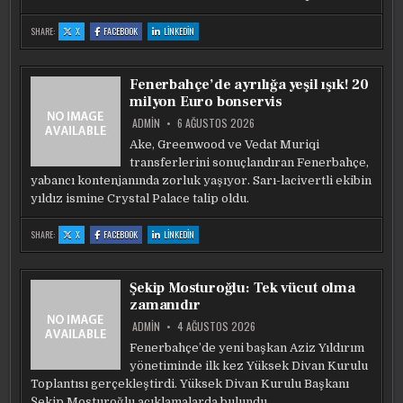
:
:
:
SHARE:
X
FACEBOOK
LINKEDIN
FENERBAHÇE,
FENERBAHÇE,
FENERBAHÇE,
3.
3.
3.
KEZ
KEZ
KEZ
STURM
STURM
STURM
GRAZ
GRAZ
GRAZ
Fenerbahçe’de ayrılığa yeşil ışık! 20
ILE
ILE
ILE
KARŞILAŞACAK
KARŞILAŞACAK
KARŞILAŞACAK
milyon Euro bonservis
ADMIN
6 AĞUSTOS 2026
Ake, Greenwood ve Vedat Muriqi
transferlerini sonuçlandıran Fenerbahçe,
yabancı kontenjanında zorluk yaşıyor. Sarı-lacivertli ekibin
yıldız ismine Crystal Palace talip oldu.
:
:
:
SHARE:
X
FACEBOOK
LINKEDIN
FENERBAHÇE’DE
FENERBAHÇE’DE
FENERBAHÇE’DE
AYRILIĞA
AYRILIĞA
AYRILIĞA
YEŞIL
YEŞIL
YEŞIL
IŞIK!
IŞIK!
IŞIK!
20
20
20
Şekip Mosturoğlu: Tek vücut olma
MILYON
MILYON
MILYON
EURO
EURO
EURO
zamanıdır
BONSERVIS
BONSERVIS
BONSERVIS
ADMIN
4 AĞUSTOS 2026
Fenerbahçe’de yeni başkan Aziz Yıldırım
yönetiminde ilk kez Yüksek Divan Kurulu
Toplantısı gerçekleştirdi. Yüksek Divan Kurulu Başkanı
Şekip Mosturoğlu açıklamalarda bulundu.