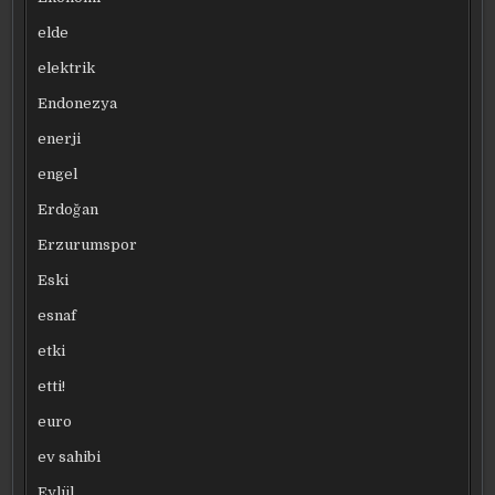
elde
elektrik
Endonezya
enerji
engel
Erdoğan
Erzurumspor
Eski
esnaf
etki
etti!
euro
ev sahibi
Eylül