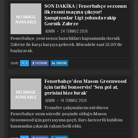
PERDE!
PERDE!
PERDE!
SON DAKİKA | Fenerbahçe sezonun
FRED
FRED
FRED
VE
VE
VE
ilk resmi maçına çıkıyor!
ARCHIE
ARCHIE
ARCHIE
BELIRSIZLIĞI
BELIRSIZLIĞI
BELIRSIZLIĞI
Şampiyonlar Ligi yolunda rakip
Gornik Zabrze
ADMIN
24 TEMMUZ 2026
Fenerbahçe, yeni sezon hazırlıkları kapsamında Gornik
Zabrze ile karşı karşıya gelecek. Mücadele saat 21.00’de
başlayacak.
:
:
:
SHARE:
X
FACEBOOK
LINKEDIN
SON
SON
SON
DAKİKA
DAKİKA
DAKİKA
|
|
|
FENERBAHÇE
FENERBAHÇE
FENERBAHÇE
SEZONUN
SEZONUN
SEZONUN
Fenerbahçe’den Mason Greenwood
ILK
ILK
ILK
RESMI
RESMI
RESMI
için tarihi bonservis! ‘Sen gol at,
MAÇINA
MAÇINA
MAÇINA
ÇIKIYOR!
ÇIKIYOR!
ÇIKIYOR!
gerisini bize bırak’
ŞAMPIYONLAR
ŞAMPIYONLAR
ŞAMPIYONLAR
LIGI
LIGI
LIGI
YOLUNDA
YOLUNDA
YOLUNDA
ADMIN
14 TEMMUZ 2026
RAKIP
RAKIP
RAKIP
GORNIK
GORNIK
GORNIK
Transfer çalışmalarını sürdüren
ZABRZE
ZABRZE
ZABRZE
Fenerbahçe uzun süredir peşinde olduğu Mason
Greenwood için geri sayıma geçti. Sarı-lacivertli kulübün
kasasından çıkacak rakam belli oldu.