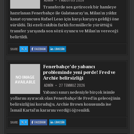
Transferde ses getirecek bir hamleye
hazırlanan Fenerbahçe ile Galatasaray’ın, Milan’ın yıldız
kanat oyuncusu Rafael Leao için karşı karşıya geldiği öne
sürüldü. İki ezeli rakibin farklı formüllerle yürüttüğü
transfer yarışında son sözü oyuncu ve Milan’ın vereceği
belirtildi.
:
:
:
SHARE:
X
FACEBOOK
LINKEDIN
FENERBAHÇE
FENERBAHÇE
FENERBAHÇE
VE
VE
VE
GALATASARAY
GALATASARAY
GALATASARAY
RAFAEL
RAFAEL
RAFAEL
LEAO
LEAO
LEAO
Fenerbahçe’de yabancı
IÇIN
IÇIN
IÇIN
KARŞI
KARŞI
KARŞI
probleminde yeni perde! Fred ve
KARŞIYA!
KARŞIYA!
KARŞIYA!
İŞTE
İŞTE
İŞTE
Archie belirsizliği
TRANSFER
TRANSFER
TRANSFER
PLANLARI
PLANLARI
PLANLARI
ADMIN
27 TEMMUZ 2026
Yabancı sınırı nedeniyle birçok isimle
yollarını ayıracak olan Fenerbahçe’de Fred’in geleceğinin
belirsizliğini koruduğu, Archie Brown konusunda ise
İsmail Kartal’ın kararını verdiği öğrenildi.
:
:
:
SHARE:
X
FACEBOOK
LINKEDIN
FENERBAHÇE’DE
FENERBAHÇE’DE
FENERBAHÇE’DE
YABANCI
YABANCI
YABANCI
PROBLEMINDE
PROBLEMINDE
PROBLEMINDE
YENI
YENI
YENI