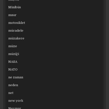
Minibüs
mısır
motosiklet
mücadele
müzakere
müze
müziği
NASA
NATO
ne zaman
neden
net
new york
Neymar