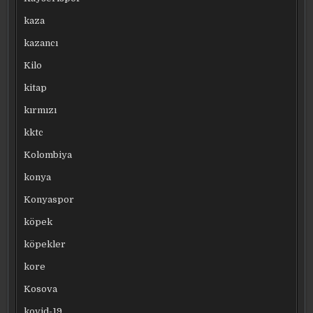
kaza
kazancı
Kilo
kitap
kırmızı
kktc
Kolombiya
konya
Konyaspor
köpek
köpekler
kore
Kosova
kovid-19