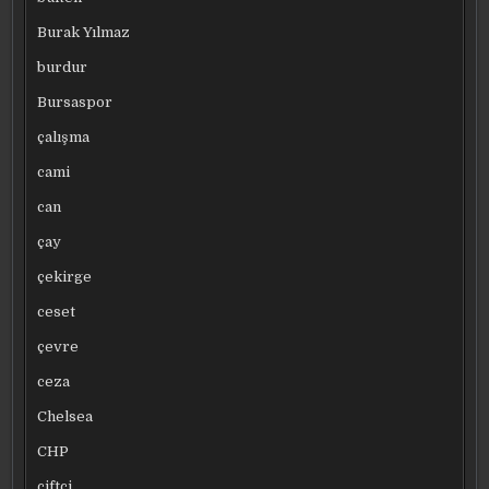
Burak Yılmaz
burdur
Bursaspor
çalışma
cami
can
çay
çekirge
ceset
çevre
ceza
Chelsea
CHP
çiftçi