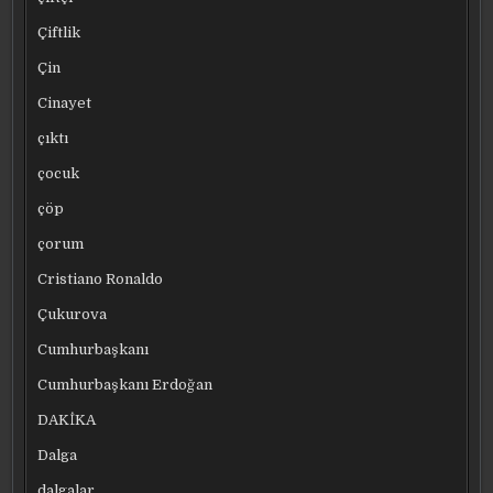
Çiftlik
Çin
Cinayet
çıktı
çocuk
çöp
çorum
Cristiano Ronaldo
Çukurova
Cumhurbaşkanı
Cumhurbaşkanı Erdoğan
DAKİKA
Dalga
dalgalar