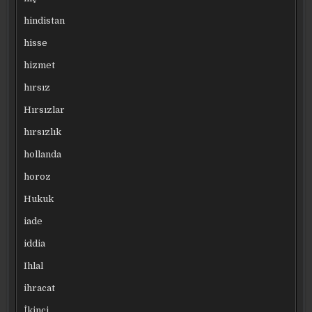
hindistan
hisse
hizmet
hırsız
Hırsızlar
hırsızlık
hollanda
horoz
Hukuk
iade
iddia
Ihlal
ihracat
İkinci