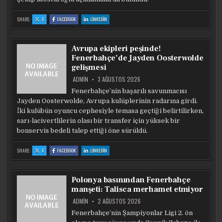
:
:
:
SHARE:
X
FACEBOOK
LINKEDIN
ŞEKIP
ŞEKIP
ŞEKIP
MOSTUROĞLU:
MOSTUROĞLU:
MOSTUROĞLU:
TEK
TEK
TEK
VÜCUT
VÜCUT
VÜCUT
OLMA
OLMA
OLMA
Avrupa ekipleri peşinde!
ZAMANIDIR
ZAMANIDIR
ZAMANIDIR
Fenerbahçe’de Jayden Oosterwolde
gelişmesi
ADMIN
3 AĞUSTOS 2026
Fenerbahçe’nin başarılı savunmacısı
Jayden Oosterwolde, Avrupa kulüplerinin radarına girdi.
İki kulübün oyuncu cephesiyle temasa geçtiği belirtilirken,
sarı-lacivertlilerin olası bir transfer için yüksek bir
bonservis bedeli talep ettiği öne sürüldü.
:
:
:
SHARE:
X
FACEBOOK
LINKEDIN
AVRUPA
AVRUPA
AVRUPA
EKIPLERI
EKIPLERI
EKIPLERI
PEŞINDE!
PEŞINDE!
PEŞINDE!
FENERBAHÇE’DE
FENERBAHÇE’DE
FENERBAHÇE’DE
JAYDEN
JAYDEN
JAYDEN
Polonya basınından Fenerbahçe
OOSTERWOLDE
OOSTERWOLDE
OOSTERWOLDE
GELIŞMESI
GELIŞMESI
GELIŞMESI
manşeti: Talisca merhamet etmiyor
ADMIN
2 AĞUSTOS 2026
Fenerbahçe’nin Şampiyonlar Ligi 2. ön