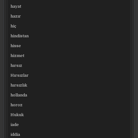
hayat
hazır
hiç
hindistan
hisse
hizmet
hırsız
Hırsızlar
hırsızlık
hollanda
horoz
Hukuk
iade
iddia