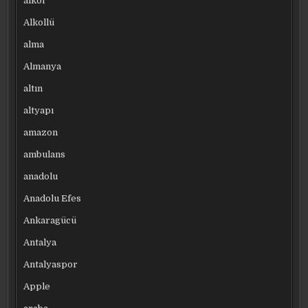
alkol
Alkollü
alma
Almanya
altın
altyapı
amazon
ambulans
anadolu
Anadolu Efes
Ankaragücü
Antalya
Antalyaspor
Apple