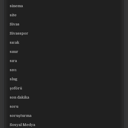
sinema
site
Sivas
Sivasspor
sıcak
sınır
sıra
sıvı
slug
şoförü
son dakika
soru
soruşturma
Sosyal Medya