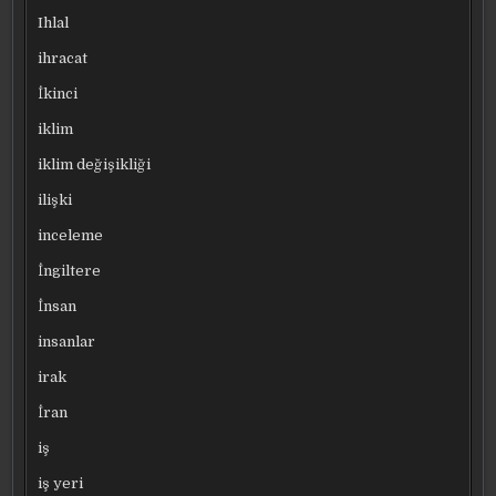
Ihlal
ihracat
İkinci
iklim
iklim değişikliği
ilişki
inceleme
İngiltere
İnsan
insanlar
irak
İran
iş
iş yeri