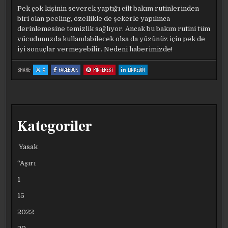
Pek çok kişinin severek yaptığı cilt bakım rutinlerinden
biri olan peeling, özellikle de şekerle yapılınca
derinlemesine temizlik sağlıyor. Ancak bu bakım rutini tüm
vücudunuzda kullanılabilecek olsa da yüzünüz için pek de
iyi sonuçlar vermeyebilir. Nedeni haberimizde!
:
:
:
:
SHARE:
X
FACEBOOK
PINTEREST
LINKEDIN
YÜZÜ
YÜZÜ
YÜZÜ
YÜZÜ
HEM
HEM
HEM
HEM
ÇIZIYOR
ÇIZIYOR
ÇIZIYOR
ÇIZIYOR
HEM
HEM
HEM
HEM
TAHRIŞ
TAHRIŞ
TAHRIŞ
TAHRIŞ
EDIYOR!
EDIYOR!
EDIYOR!
EDIYOR!
‘PEELING’
‘PEELING’
‘PEELING’
‘PEELING’
DEYIP
DEYIP
DEYIP
DEYIP
GEÇMEYIN,
GEÇMEYIN,
GEÇMEYIN,
GEÇMEYIN,
SEBEBI
SEBEBI
SEBEBI
SEBEBI
Kategoriler
‘ŞEKER’
‘ŞEKER’
‘ŞEKER’
‘ŞEKER’
DEĞIL
DEĞIL
DEĞIL
DEĞIL
Yasak
“Aşırı
1
15
2022