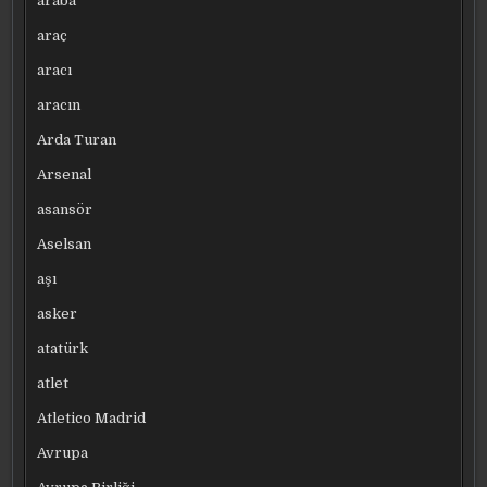
araba
araç
aracı
aracın
Arda Turan
Arsenal
asansör
Aselsan
aşı
asker
atatürk
atlet
Atletico Madrid
Avrupa