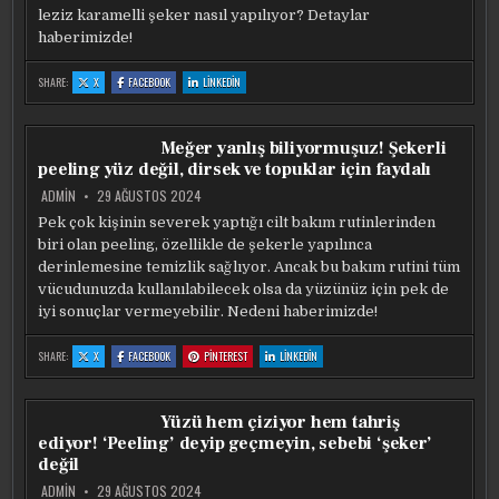
leziz karamelli şeker nasıl yapılıyor? Detaylar
haberimizde!
:
:
:
SHARE:
X
FACEBOOK
LINKEDIN
KAHVENIN
KAHVENIN
KAHVENIN
YANINA
YANINA
YANINA
KOYUN!
KOYUN!
KOYUN!
EVDE
EVDE
EVDE
KARAMELLI
KARAMELLI
KARAMELLI
Meğer yanlış biliyormuşuz! Şekerli
ŞEKER
ŞEKER
ŞEKER
BÖYLE
BÖYLE
BÖYLE
peeling yüz değil, dirsek ve topuklar için faydalı
YAPILIYORMUŞ:
YAPILIYORMUŞ:
YAPILIYORMUŞ:
‘PÜF’Ü
‘PÜF’Ü
‘PÜF’Ü
BARDAKTA
BARDAKTA
BARDAKTA
ADMIN
29 AĞUSTOS 2024
Pek çok kişinin severek yaptığı cilt bakım rutinlerinden
biri olan peeling, özellikle de şekerle yapılınca
derinlemesine temizlik sağlıyor. Ancak bu bakım rutini tüm
vücudunuzda kullanılabilecek olsa da yüzünüz için pek de
iyi sonuçlar vermeyebilir. Nedeni haberimizde!
:
:
:
:
SHARE:
X
FACEBOOK
PINTEREST
LINKEDIN
MEĞER
MEĞER
MEĞER
MEĞER
YANLIŞ
YANLIŞ
YANLIŞ
YANLIŞ
BILIYORMUŞUZ!
BILIYORMUŞUZ!
BILIYORMUŞUZ!
BILIYORMUŞUZ!
ŞEKERLI
ŞEKERLI
ŞEKERLI
ŞEKERLI
PEELING
PEELING
PEELING
PEELING
Yüzü hem çiziyor hem tahriş
YÜZ
YÜZ
YÜZ
YÜZ
DEĞIL,
DEĞIL,
DEĞIL,
DEĞIL,
ediyor! ‘Peeling’ deyip geçmeyin, sebebi ‘şeker’
DIRSEK
DIRSEK
DIRSEK
DIRSEK
VE
VE
VE
VE
değil
TOPUKLAR
TOPUKLAR
TOPUKLAR
TOPUKLAR
IÇIN
IÇIN
IÇIN
IÇIN
FAYDALI
FAYDALI
FAYDALI
FAYDALI
ADMIN
29 AĞUSTOS 2024