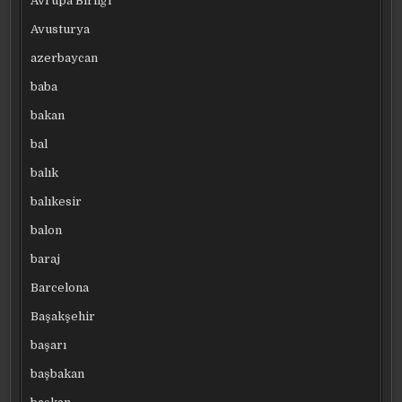
Avrupa Birliği
Avusturya
azerbaycan
baba
bakan
bal
balık
balıkesir
balon
baraj
Barcelona
Başakşehir
başarı
başbakan