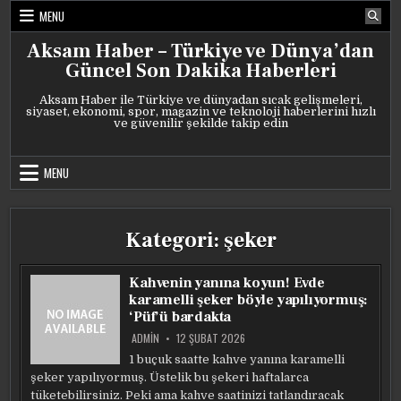
Skip
MENU
to
content
Aksam Haber – Türkiye ve Dünya’dan
Güncel Son Dakika Haberleri
Aksam Haber ile Türkiye ve dünyadan sıcak gelişmeleri,
siyaset, ekonomi, spor, magazin ve teknoloji haberlerini hızlı
ve güvenilir şekilde takip edin
MENU
Kategori:
şeker
Kahvenin yanına koyun! Evde
karamelli şeker böyle yapılıyormuş:
‘Püf’ü bardakta
ADMIN
12 ŞUBAT 2026
1 buçuk saatte kahve yanına karamelli
şeker yapılıyormuş. Üstelik bu şekeri haftalarca
tüketebilirsiniz. Peki ama kahve saatinizi tatlandıracak