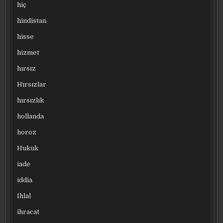
hiç
hindistan
hisse
hizmet
hırsız
Hırsızlar
hırsızlık
hollanda
horoz
Hukuk
iade
iddia
Ihlal
ihracat