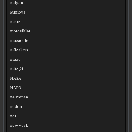
milyon
Minibüs
mısır
motosiklet
mücadele
müzakere
müze
müziği
NASA
NATO
ne zaman
neden
net
new york