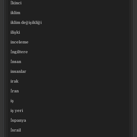
İkinci
iklim
iklim değişikliği
ilişki
inceleme
İngiltere
İnsan
insanlar
irak
İran
iş
iş yeri
İspanya
İsrail