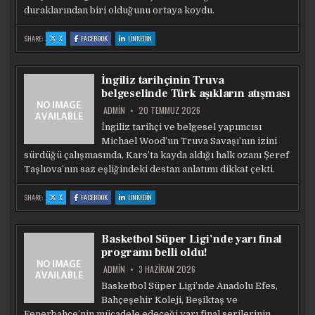
duraklarından biri olduğunu ortaya koydu.
:
:
:
SHARE:
X
FACEBOOK
LINKEDIN
ÇALTILAR
ÇALTILAR
ÇALTILAR
HÖYÜK’TE,
HÖYÜK’TE,
HÖYÜK’TE,
EGE’DE
EGE’DE
EGE’DE
5
5
5
BIN
BIN
BIN
İngiliz tarihçinin Truva
YILLIK
YILLIK
YILLIK
DENIZAŞIRI
DENIZAŞIRI
DENIZAŞIRI
belgeselinde Türk aşıkların atışması
TICARETIN
TICARETIN
TICARETIN
IZLERI
IZLERI
IZLERI
BULUNDU
BULUNDU
BULUNDU
ADMIN
20 TEMMUZ 2026
İngiliz tarihçi ve belgesel yapımcısı
Michael Wood’un Truva Savaşı’nın izini
sürdüğü çalışmasında, Kars’ta kayda aldığı halk ozanı Şeref
Taşlıova’nın saz eşliğindeki destan anlatımı dikkat çekti.
:
:
:
SHARE:
X
FACEBOOK
LINKEDIN
İNGILIZ
İNGILIZ
İNGILIZ
TARIHÇININ
TARIHÇININ
TARIHÇININ
TRUVA
TRUVA
TRUVA
BELGESELINDE
BELGESELINDE
BELGESELINDE
TÜRK
TÜRK
TÜRK
Basketbol Süper Ligi’nde yarı final
AŞIKLARIN
AŞIKLARIN
AŞIKLARIN
ATIŞMASI
ATIŞMASI
ATIŞMASI
programı belli oldu!
ADMIN
3 HAZIRAN 2026
Basketbol Süper Ligi’nde Anadolu Efes,
Bahçeşehir Koleji, Beşiktaş ve
Fenerbahçe’nin mücadele edeceği yarı final serilerinin