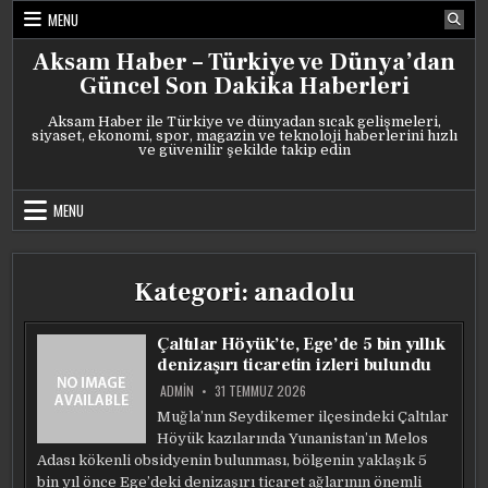
Skip
MENU
to
content
Aksam Haber – Türkiye ve Dünya’dan
Güncel Son Dakika Haberleri
Aksam Haber ile Türkiye ve dünyadan sıcak gelişmeleri,
siyaset, ekonomi, spor, magazin ve teknoloji haberlerini hızlı
ve güvenilir şekilde takip edin
MENU
Kategori:
anadolu
Çaltılar Höyük’te, Ege’de 5 bin yıllık
denizaşırı ticaretin izleri bulundu
ADMIN
31 TEMMUZ 2026
Muğla’nın Seydikemer ilçesindeki Çaltılar
Höyük kazılarında Yunanistan’ın Melos
Adası kökenli obsidyenin bulunması, bölgenin yaklaşık 5
bin yıl önce Ege’deki denizaşırı ticaret ağlarının önemli