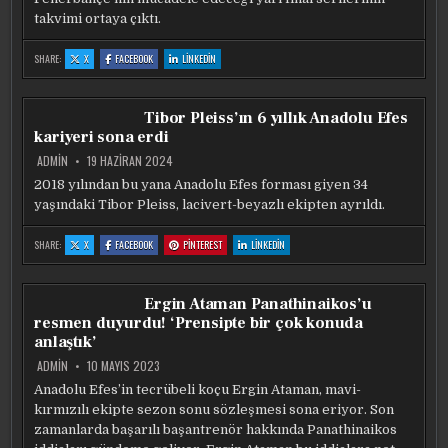
takvimi ortaya çıktı.
:
:
:
SHARE:
X
FACEBOOK
LINKEDIN
BASKETBOL
BASKETBOL
BASKETBOL
SÜPER
SÜPER
SÜPER
LIGI’NDE
LIGI’NDE
LIGI’NDE
YARI
YARI
YARI
FINAL
FINAL
FINAL
Tibor Pleiss’ın 6 yıllık Anadolu Efes
PROGRAMI
PROGRAMI
PROGRAMI
BELLI
BELLI
BELLI
kariyeri sona erdi
OLDU!
OLDU!
OLDU!
ADMIN
19 HAZIRAN 2024
2018 yılından bu yana Anadolu Efes forması giyen 34
yaşındaki Tibor Pleiss, lacivert-beyazlı ekipten ayrıldı.
:
:
:
:
SHARE:
X
FACEBOOK
PINTEREST
LINKEDIN
TIBOR
TIBOR
TIBOR
TIBOR
PLEISS’IN
PLEISS’IN
PLEISS’IN
PLEISS’IN
6
6
6
6
YILLIK
YILLIK
YILLIK
YILLIK
ANADOLU
ANADOLU
ANADOLU
ANADOLU
Ergin Ataman Panathinaikos’u
EFES
EFES
EFES
EFES
KARIYERI
KARIYERI
KARIYERI
KARIYERI
resmen duyurdu! ‘Prensipte bir çok konuda
SONA
SONA
SONA
SONA
ERDI
ERDI
ERDI
ERDI
anlaştık’
ADMIN
10 MAYIS 2023
Anadolu Efes’in tecrübeli koçu Ergin Ataman, mavi-
kırmızılı ekipte sezon sonu sözleşmesi sona eriyor. Son
zamanlarda başarılı başantrenör hakkında Panathinaikos