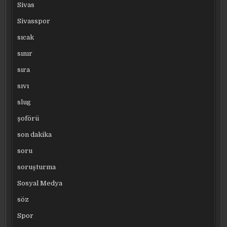
Sivas
Sivasspor
sıcak
sınır
sıra
sıvı
slug
şoförü
son dakika
soru
soruşturma
Sosyal Medya
söz
Spor