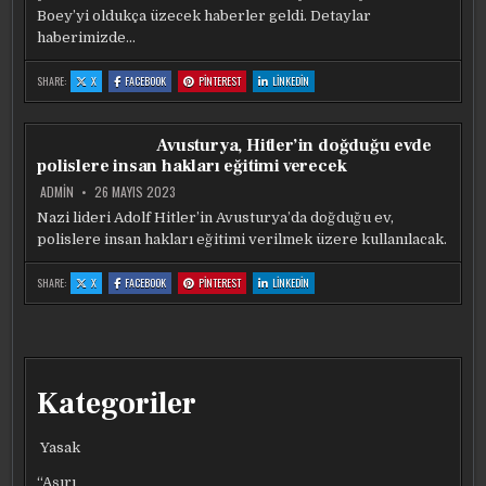
Boey’yi oldukça üzecek haberler geldi. Detaylar
haberimizde…
:
:
:
:
SHARE:
X
FACEBOOK
PINTEREST
LINKEDIN
RALF
RALF
RALF
RALF
RANGNICK’TEN
RANGNICK’TEN
RANGNICK’TEN
RANGNICK’TEN
SACHA
SACHA
SACHA
SACHA
BOEY’I
BOEY’I
BOEY’I
BOEY’I
ÜZECEK
ÜZECEK
ÜZECEK
ÜZECEK
Avusturya, Hitler’in doğduğu evde
KARAR
KARAR
KARAR
KARAR
polislere insan hakları eğitimi verecek
ADMIN
26 MAYIS 2023
Nazi lideri Adolf Hitler’in Avusturya’da doğduğu ev,
polislere insan hakları eğitimi verilmek üzere kullanılacak.
:
:
:
:
SHARE:
X
FACEBOOK
PINTEREST
LINKEDIN
AVUSTURYA,
AVUSTURYA,
AVUSTURYA,
AVUSTURYA,
HITLER’IN
HITLER’IN
HITLER’IN
HITLER’IN
DOĞDUĞU
DOĞDUĞU
DOĞDUĞU
DOĞDUĞU
EVDE
EVDE
EVDE
EVDE
POLISLERE
POLISLERE
POLISLERE
POLISLERE
INSAN
INSAN
INSAN
INSAN
HAKLARI
HAKLARI
HAKLARI
HAKLARI
EĞITIMI
EĞITIMI
EĞITIMI
EĞITIMI
VERECEK
VERECEK
VERECEK
VERECEK
Kategoriler
Yasak
“Aşırı