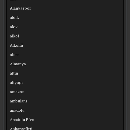
Alanyaspor
aldık
alev
alkol
Alkollü
alma
Almanya
altın
altyapı
amazon
ambulans
anadolu
Anadolu Efes
Ankaragücü