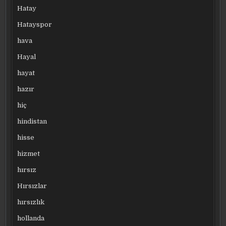
Hatay
Hatayspor
hava
Hayal
hayat
hazır
hiç
hindistan
hisse
hizmet
hırsız
Hırsızlar
hırsızlık
hollanda