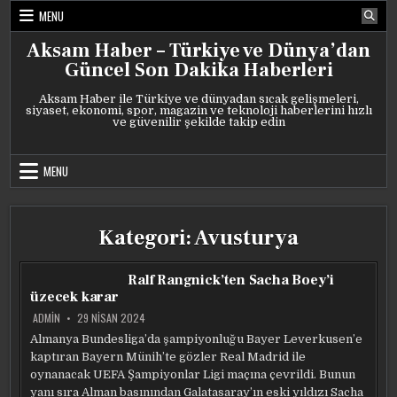
Skip
MENU
to
content
Aksam Haber – Türkiye ve Dünya’dan
Güncel Son Dakika Haberleri
Aksam Haber ile Türkiye ve dünyadan sıcak gelişmeleri,
siyaset, ekonomi, spor, magazin ve teknoloji haberlerini hızlı
ve güvenilir şekilde takip edin
MENU
Kategori:
Avusturya
Ralf Rangnick’ten Sacha Boey’i
üzecek karar
ADMIN
29 NISAN 2024
Almanya Bundesliga’da şampiyonluğu Bayer Leverkusen’e
kaptıran Bayern Münih’te gözler Real Madrid ile
oynanacak UEFA Şampiyonlar Ligi maçına çevrildi. Bunun
yanı sıra Alman basınından Galatasaray’ın eski yıldızı Sacha