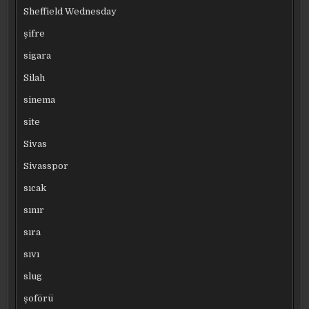
Sheffield Wednesday
şifre
sigara
Silah
sinema
site
Sivas
Sivasspor
sıcak
sınır
sıra
sıvı
slug
şoförü