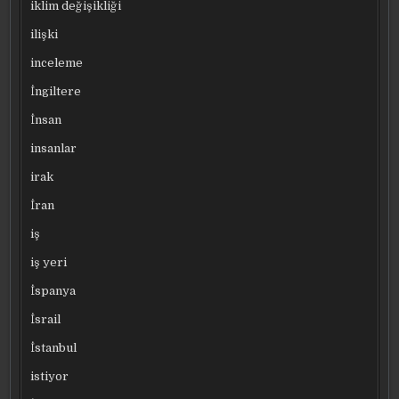
iklim değişikliği
ilişki
inceleme
İngiltere
İnsan
insanlar
irak
İran
iş
iş yeri
İspanya
İsrail
İstanbul
istiyor