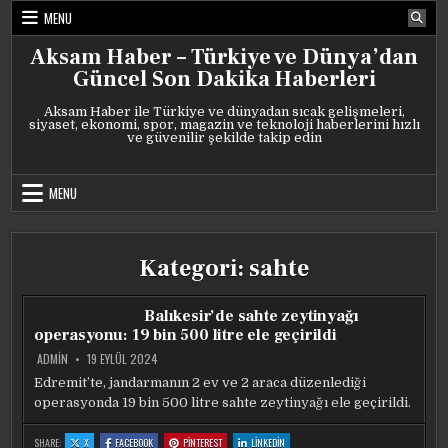
Skip
MENU
to
content
Aksam Haber – Türkiye ve Dünya’dan
Güncel Son Dakika Haberleri
Aksam Haber ile Türkiye ve dünyadan sıcak gelişmeleri,
siyaset, ekonomi, spor, magazin ve teknoloji haberlerini hızlı
ve güvenilir şekilde takip edin
MENU
Kategori:
sahte
Balıkesir’de sahte zeytinyağı
operasyonu: 19 bin 500 litre ele geçirildi
ADMIN
19 EYLÜL 2024
Edremit’te, jandarmanın 2 ev ve 2 araca düzenlediği
operasyonda 19 bin 500 litre sahte zeytinyağı ele geçirildi.
:
:
:
:
SHARE:
X
FACEBOOK
PINTEREST
LINKEDIN