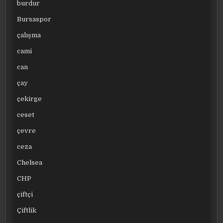
burdur
Bursaspor
çalışma
cami
can
çay
çekirge
ceset
çevre
ceza
Chelsea
CHP
çiftçi
Çiftlik