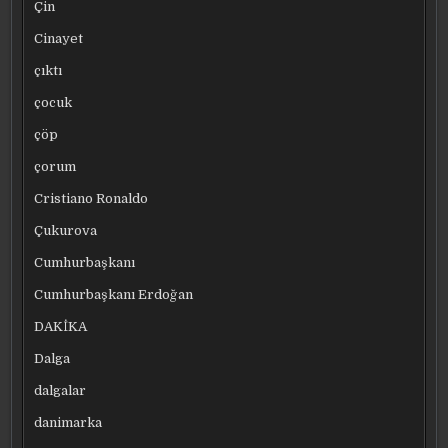
Çin
Cinayet
çıktı
çocuk
çöp
çorum
Cristiano Ronaldo
Çukurova
Cumhurbaşkanı
Cumhurbaşkanı Erdoğan
DAKİKA
Dalga
dalgalar
danimarka