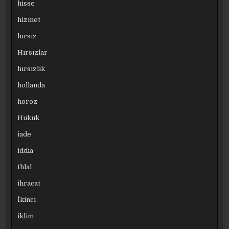
hisse
hizmet
hırsız
Hırsızlar
hırsızlık
hollanda
horoz
Hukuk
iade
iddia
Ihlal
ihracat
İkinci
iklim