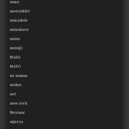
mısır
motosiklet
mücadele
müzakere
müze
müziği
NASA
NATO
ne zaman
neden
net
new york
Neymar
nijerya