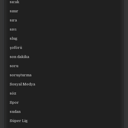
sıcak
sınır
sıra
sıvı
slug
şoförü
son dakika
soru
soruşturma
Sosyal Medya
söz
Spor
sudan
Süper Lig