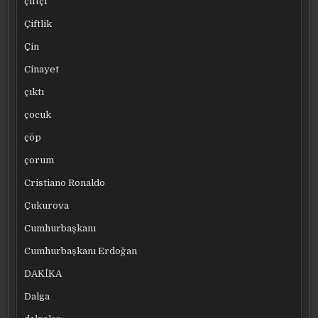
çiftçi
Çiftlik
Çin
Cinayet
çıktı
çocuk
çöp
çorum
Cristiano Ronaldo
Çukurova
Cumhurbaşkanı
Cumhurbaşkanı Erdoğan
DAKİKA
Dalga