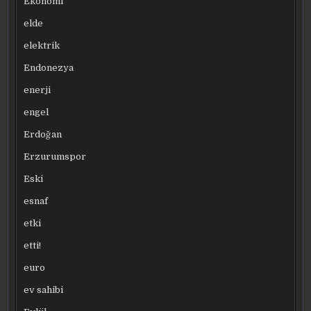
Ekonomi
elde
elektrik
Endonezya
enerji
engel
Erdoğan
Erzurumspor
Eski
esnaf
etki
etti!
euro
ev sahibi