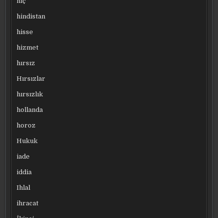
hiç
hindistan
hisse
hizmet
hırsız
Hırsızlar
hırsızlık
hollanda
horoz
Hukuk
iade
iddia
Ihlal
ihracat