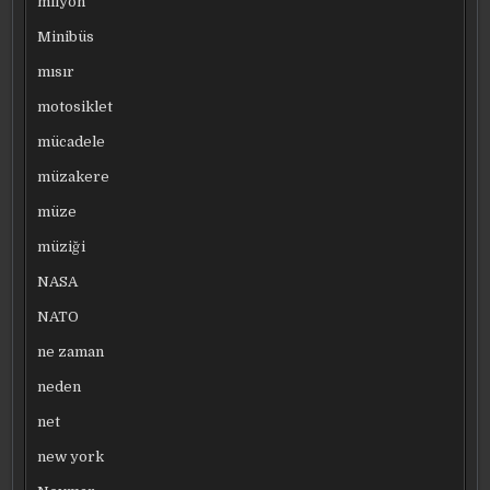
milyon
Minibüs
mısır
motosiklet
mücadele
müzakere
müze
müziği
NASA
NATO
ne zaman
neden
net
new york