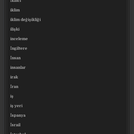
İkinci
iklim
iklim değişikliği
ilişki
inceleme
İngiltere
İnsan
insanlar
irak
İran
iş
iş yeri
İspanya
İsrail