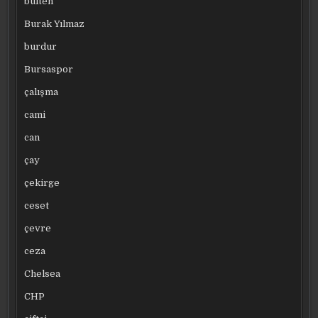
bülten
Burak Yılmaz
burdur
Bursaspor
çalışma
cami
can
çay
çekirge
ceset
çevre
ceza
Chelsea
CHP