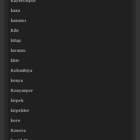
Kayserispor
kaza
kazancı
Kilo
kitap
kırmızı
kktc
Kolombiya
konya
Konyaspor
köpek
köpekler
kore
Kosova