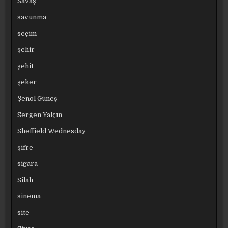
Savaş
savunma
seçim
şehir
şehit
şeker
Şenol Güneş
Sergen Yalçın
Sheffield Wednesday
şifre
sigara
Silah
sinema
site