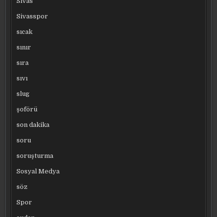
Sivas
Sivasspor
sıcak
sınır
sıra
sıvı
slug
şoförü
son dakika
soru
soruşturma
Sosyal Medya
söz
Spor