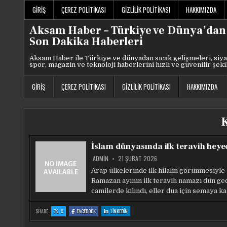
Skip
GIRIŞ
ÇEREZ POLITIKASI
GIZLILIK POLITIKASI
HAKKIMIZDA
to
content
Aksam Haber – Türkiye ve Dünya’dan
Son Dakika Haberleri
Aksam Haber ile Türkiye ve dünyadan sıcak gelişmeleri, siya
spor, magazin ve teknoloji haberlerini hızlı ve güvenilir şeki
GIRIŞ
ÇEREZ POLITIKASI
GIZLILIK POLITIKASI
HAKKIMIZDA
İslam dünyasında ilk teravih heye
ADMIN
21 ŞUBAT 2026
Arap ülkelerinde ilk hilalin görünmesiyle
Ramazan ayının ilk teravih namazı dün ge
camilerde kılındı, eller dua için semaya kal
:
:
:
SHARE:
X
FACEBOOK
LINKEDIN
İSLAM
İSLAM
İSLAM
DÜNYASINDA
DÜNYASINDA
DÜNYASINDA
ILK
ILK
ILK