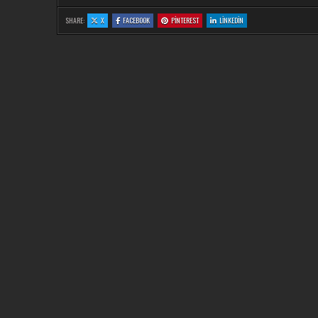
:
:
:
:
SHARE:
X
FACEBOOK
PINTEREST
LINKEDIN
BURDUR’DA
BURDUR’DA
BURDUR’DA
BURDUR’DA
CAMININ
CAMININ
CAMININ
CAMININ
SADAKA
SADAKA
SADAKA
SADAKA
KUTUSUNDAKI
KUTUSUNDAKI
KUTUSUNDAKI
KUTUSUNDAKI
PARAYI
PARAYI
PARAYI
PARAYI
ÇALDI:
ÇALDI:
ÇALDI:
ÇALDI:
İADE
İADE
İADE
İADE
EDINCE
EDINCE
EDINCE
EDINCE
SERBEST
SERBEST
SERBEST
SERBEST
KALDI
KALDI
KALDI
KALDI