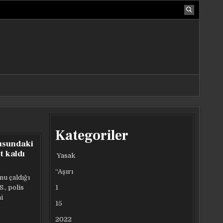
Kategoriler
usundaki
t kaldı
Yasak
“Aşırı
nu çaldığı
1
., polis
i
15
2022