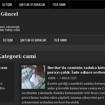
İLETIŞIM
ŞARTLAR VE KURALLAR
TELIF HAKKI
 Güncel
set, ekonomi,
lde takip edin
İLETIŞIM
ŞARTLAR VE KURALLAR
TELIF HAKKI
Kategori:
cami
canı
Burdur’da caminin sadaka kut
parayı çaldı: İade edince serbes
ADMIN
7 ARALIK 2025
ce
Kentte girdiği camideki sadaka kutusu
ktı.
anlar güvenlik kamerasına yansıyan C.S
tarafından yakalandı. Sadaka kutusundaki 500 lirayı cam
görevlisine teslim eden şüpheli, imamın şikayetini geri
çekmesinin ardından serbest bırakıldı.