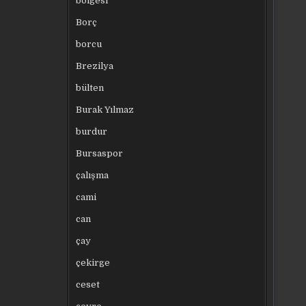
bölgesi
Borç
borcu
Brezilya
bülten
Burak Yılmaz
burdur
Bursaspor
çalışma
cami
can
çay
çekirge
ceset