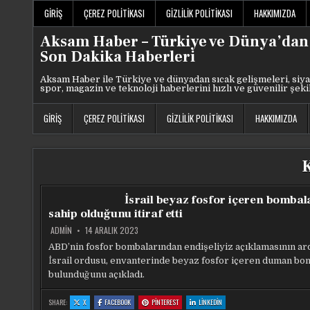
Skip
GIRIŞ
ÇEREZ POLITIKASI
GIZLILIK POLITIKASI
HAKKIMIZDA
to
content
Aksam Haber – Türkiye ve Dünya’dan
Son Dakika Haberleri
Aksam Haber ile Türkiye ve dünyadan sıcak gelişmeleri, siya
spor, magazin ve teknoloji haberlerini hızlı ve güvenilir şeki
GIRIŞ
ÇEREZ POLITIKASI
GIZLILIK POLITIKASI
HAKKIMIZDA
İsrail beyaz fosfor içeren bombal
sahip olduğunu itiraf etti
ADMIN
14 ARALIK 2023
ABD’nin fosfor bombalarından endişeliyiz açıklamasının ar
İsrail ordusu, envanterinde beyaz fosfor içeren duman bo
bulunduğunu açıkladı.
:
:
:
:
SHARE:
X
FACEBOOK
PINTEREST
LINKEDIN
İSRAIL
İSRAIL
İSRAIL
İSRAIL