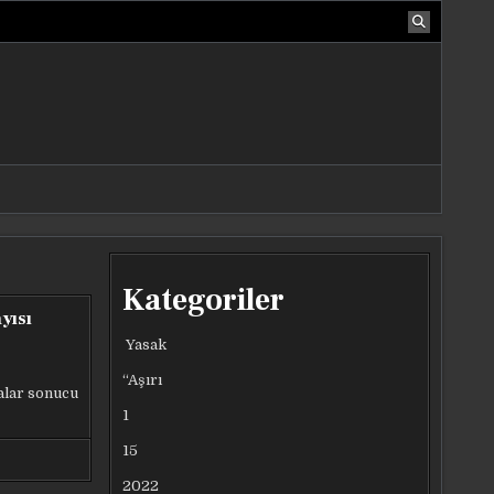
Kategoriler
yısı
Yasak
“Aşırı
alar sonucu
1
15
2022