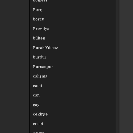
bölgesi
Borç
borcu
Brezilya
bülten
Burak Yılmaz
burdur
Bursaspor
çalışma
cami
can
çay
çekirge
ceset