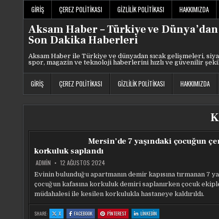
Skip
GIRIŞ
ÇEREZ POLITIKASI
GIZLILIK POLITIKASI
HAKKIMIZDA
to
content
Aksam Haber – Türkiye ve Dünya’dan
Son Dakika Haberleri
Aksam Haber ile Türkiye ve dünyadan sıcak gelişmeleri, siya
spor, magazin ve teknoloji haberlerini hızlı ve güvenilir şeki
GIRIŞ
ÇEREZ POLITIKASI
GIZLILIK POLITIKASI
HAKKIMIZDA
K
Mersin’de 7 yaşındaki çocuğun çe
korkuluk saplandı
ADMIN
12 AĞUSTOS 2024
Evinin bulunduğu apartmanın demir kapısına tırmanan 7 ya
çocuğun kafasına korkuluk demiri saplanırken çocuk ekipl
müdahalesi ile kesilen korkulukla hastaneye kaldırıldı.
:
:
:
:
SHARE:
X
FACEBOOK
PINTEREST
LINKEDIN
MERSIN’DE
MERSIN’DE
MERSIN’DE
MERSIN’DE