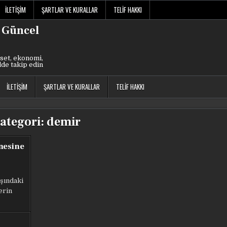
İLETIŞIM
ŞARTLAR VE KURALLAR
TELIF HAKKI
 Güncel
set, ekonomi,
lde takip edin
İLETIŞIM
ŞARTLAR VE KURALLAR
TELIF HAKKI
ategori:
demir
nesine
şındaki
erin