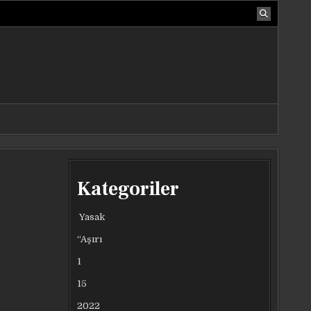
Kategoriler
Yasak
“Aşırı
1
15
2022