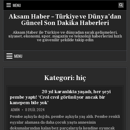
Skip
MENU
to
content
Aksam Haber – Türkiye ve Dünya’dan
Güncel Son Dakika Haberleri
Aksam Haber ile Türkiye ve dünyadan sıcak gelişmeleri,
siyaset, ekonomi, spor, magazin ve teknoloji haberlerini hızlı
ve güvenilir şekilde takip edin
MENU
Kategori:
hiç
20 yıl karanlıkta yaşadı, her şeyi
pembe yaptı! ‘Cıvıl cıvıl görünüyor ancak bir
kanepem bile yok’
ADMIN
8 EYLÜL 2024
Pembe aşkıyla doğdu, pembe aşkıyla yaş aldı. Pembe renkli
eşyalar alamasa da daha çocuk yaşta annesinin
dokumalarından kalan bez parçalarıyla kendine oyuncak