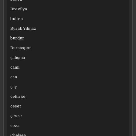
Brezilya
bülten
Burak Yılmaz
burdur
Bursaspor
çalışma
cami
can
çay
çekirge
ceset
çevre
ceza
Chelsea