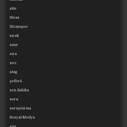
site
Sivas
Sivasspor
sıcak
sınır
sıra
sıvı
slug
şoförü
son dakika
soru
soruşturma
Sosyal Medya
söz