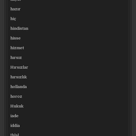
hazır
hiç
hindistan
hisse
hizmet
hırsız
Hırsızlar
hırsızlık
hollanda
horoz
Hukuk
iade
iddia
Ihlal