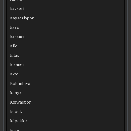
kayseri
Kayserispor
kaza
kazancı
Kilo
kitap
kırmızı
kktc
Kolombiya
konya
Konyaspor
köpek
köpekler
kore