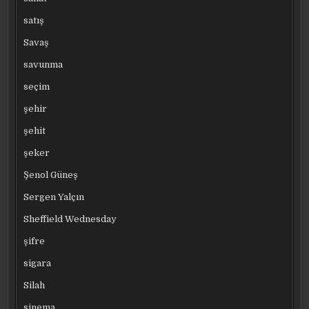
satış
Savaş
savunma
seçim
şehir
şehit
şeker
Şenol Güneş
Sergen Yalçın
Sheffield Wednesday
şifre
sigara
Silah
sinema