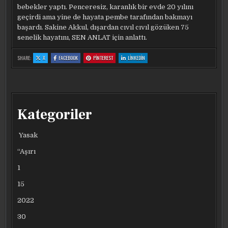
bebekler yaptı. Penceresiz, karanlık bir evde 20 yılını
geçirdi ama yine de hayata pembe tarafından bakmayı
başardı. Sakine Akkul, dışardan cıvıl cıvıl gözüken 75
senelik hayatını, SEN ANLAT için anlattı.
:
:
:
:
SHARE:
X
FACEBOOK
PINTEREST
LINKEDIN
20
20
20
20
YIL
YIL
YIL
YIL
KARANLIKTA
KARANLIKTA
KARANLIKTA
KARANLIKTA
YAŞADI,
YAŞADI,
YAŞADI,
YAŞADI,
HER
HER
HER
HER
ŞEYI
ŞEYI
ŞEYI
ŞEYI
PEMBE
PEMBE
PEMBE
PEMBE
YAPTI!
YAPTI!
YAPTI!
YAPTI!
‘CIVIL
‘CIVIL
‘CIVIL
‘CIVIL
CIVIL
CIVIL
CIVIL
CIVIL
Kategoriler
GÖRÜNÜYOR
GÖRÜNÜYOR
GÖRÜNÜYOR
GÖRÜNÜYOR
ANCAK
ANCAK
ANCAK
ANCAK
BIR
BIR
BIR
BIR
KANEPEM
KANEPEM
KANEPEM
KANEPEM
BILE
BILE
BILE
BILE
Yasak
YOK’
YOK’
YOK’
YOK’
“Aşırı
1
15
2022
30