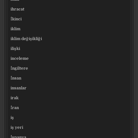
ihracat
İkinci
iklim
iklim değişikliği
ilişki
inceleme
İngiltere
İnsan
insanlar
irak
İran
iş
iş yeri
İspanya