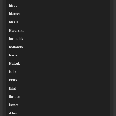
hisse
hizmet
hırsız
Hırsızlar
hırsızlık
hollanda
horoz
Hukuk
iade
iddia
Ihlal
ihracat
İkinci
iklim