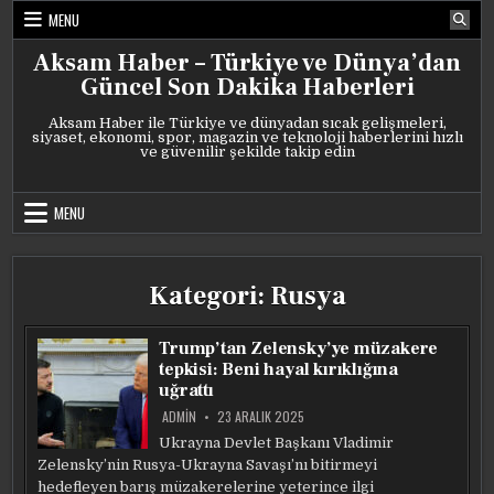
Skip
MENU
to
content
Aksam Haber – Türkiye ve Dünya’dan
Güncel Son Dakika Haberleri
Aksam Haber ile Türkiye ve dünyadan sıcak gelişmeleri,
siyaset, ekonomi, spor, magazin ve teknoloji haberlerini hızlı
ve güvenilir şekilde takip edin
MENU
Kategori:
Rusya
Trump’tan Zelensky’ye müzakere
tepkisi: Beni hayal kırıklığına
uğrattı
ADMIN
23 ARALIK 2025
Ukrayna Devlet Başkanı Vladimir
Zelensky’nin Rusya-Ukrayna Savaşı’nı bitirmeyi
hedefleyen barış müzakerelerine yeterince ilgi