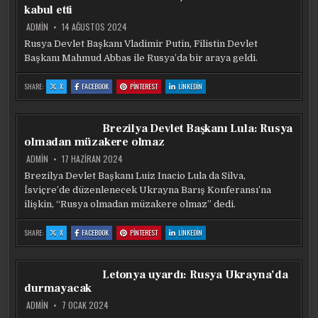
BUNUN
BUNUN
BUNUN
BUNUN
kabul etti
BIR
BIR
BIR
BIR
BEDELI
BEDELI
BEDELI
BEDELI
OLACAK
OLACAK
OLACAK
OLACAK
ADMIN
14 AĞUSTOS 2024
Rusya Devlet Başkanı Vladimir Putin, Filistin Devlet
Başkanı Mahmud Abbas ile Rusya’da bir araya geldi.
:
:
:
:
SHARE:
X
FACEBOOK
PINTEREST
LINKEDIN
VLADIMIR
VLADIMIR
VLADIMIR
VLADIMIR
PUTIN,
PUTIN,
PUTIN,
PUTIN,
MAHMUD
MAHMUD
MAHMUD
MAHMUD
ABBAS’I
ABBAS’I
ABBAS’I
ABBAS’I
KABUL
KABUL
KABUL
KABUL
Brezilya Devlet Başkanı Lula: Rusya
ETTI
ETTI
ETTI
ETTI
olmadan müzakere olmaz
ADMIN
17 HAZIRAN 2024
Brezilya Devlet Başkanı Luiz Inacio Lula da Silva,
İsviçre’de düzenlenecek Ukrayna Barış Konferansı’na
ilişkin, “Rusya olmadan müzakere olmaz” dedi.
:
:
:
:
SHARE:
X
FACEBOOK
PINTEREST
LINKEDIN
BREZILYA
BREZILYA
BREZILYA
BREZILYA
DEVLET
DEVLET
DEVLET
DEVLET
BAŞKANI
BAŞKANI
BAŞKANI
BAŞKANI
LULA:
LULA:
LULA:
LULA:
RUSYA
RUSYA
RUSYA
RUSYA
Letonya uyardı: Rusya Ukrayna’da
OLMADAN
OLMADAN
OLMADAN
OLMADAN
MÜZAKERE
MÜZAKERE
MÜZAKERE
MÜZAKERE
durmayacak
OLMAZ
OLMAZ
OLMAZ
OLMAZ
ADMIN
7 OCAK 2024