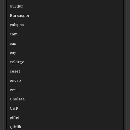
burdur
Bursaspor
çalışma
cami
can
çay
çekirge
ceset
çevre
ceza
Chelsea
CHP
çiftçi
Çiftlik