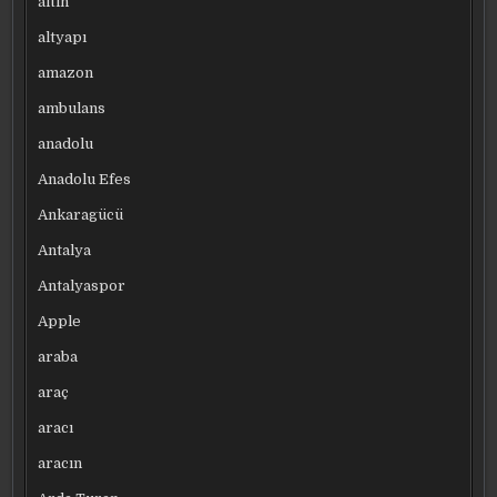
altın
altyapı
amazon
ambulans
anadolu
Anadolu Efes
Ankaragücü
Antalya
Antalyaspor
Apple
araba
araç
aracı
aracın