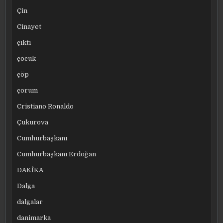
Çin
Cinayet
çıktı
çocuk
çöp
çorum
Cristiano Ronaldo
Çukurova
Cumhurbaşkanı
Cumhurbaşkanı Erdoğan
DAKİKA
Dalga
dalgalar
danimarka