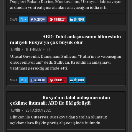
Dışişleri Bakanı Karins, Moskova’nın, Ukrayna’daki savaşın
ardından yeni çatışma alanları arayacağını iddia etti.
:
:
:
:
SHARE:
X
FACEBOOK
PINTEREST
LINKEDIN
LETONYA
LETONYA
LETONYA
LETONYA
UYARDI:
UYARDI:
UYARDI:
UYARDI:
RUSYA
RUSYA
RUSYA
RUSYA
UKRAYNA’DA
UKRAYNA’DA
UKRAYNA’DA
UKRAYNA’DA
DURMAYACAK
DURMAYACAK
DURMAYACAK
DURMAYACAK
ABD: Tahıl anlaşmasının bitmesinin
maliyeti Rusya’ya çok büyük olur
ADMIN
19 TEMMUZ 2023
Ulusal Güvenlik Danışmanı Sullivan, “Putin’in ne yapacağını
öngöremiyorum” dedi. Sullivan, Kremlin’in anlaşmayı
uzatması gerektiğini ifade etti.
:
:
:
:
SHARE:
X
FACEBOOK
PINTEREST
LINKEDIN
ABD:
ABD:
ABD:
ABD:
TAHIL
TAHIL
TAHIL
TAHIL
ANLAŞMASININ
ANLAŞMASININ
ANLAŞMASININ
ANLAŞMASININ
BITMESININ
BITMESININ
BITMESININ
BITMESININ
MALIYETI
MALIYETI
MALIYETI
MALIYETI
Rusya’nın tahıl anlaşmasından
RUSYA’YA
RUSYA’YA
RUSYA’YA
RUSYA’YA
ÇOK
ÇOK
ÇOK
ÇOK
çekilme ihtimali: ABD ile BM görüştü
BÜYÜK
BÜYÜK
BÜYÜK
BÜYÜK
OLUR
OLUR
OLUR
OLUR
ADMIN
25 HAZIRAN 2023
Blinken ile Guterres, Moskova’dan yapılan olumsuz
açıklamalara ilişkin görüş alışverişinde bulundu.