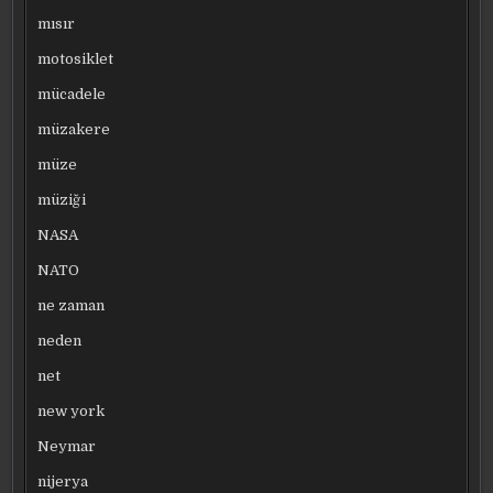
mısır
motosiklet
mücadele
müzakere
müze
müziği
NASA
NATO
ne zaman
neden
net
new york
Neymar
nijerya