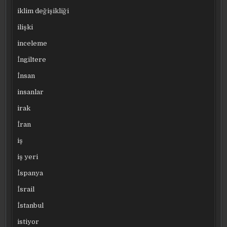
iklim değişikliği
ilişki
inceleme
İngiltere
İnsan
insanlar
irak
İran
iş
iş yeri
İspanya
İsrail
İstanbul
istiyor