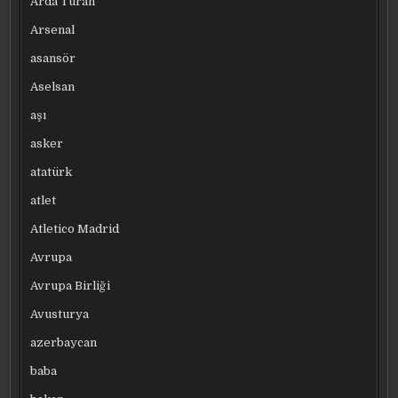
Arda Turan
Arsenal
asansör
Aselsan
aşı
asker
atatürk
atlet
Atletico Madrid
Avrupa
Avrupa Birliği
Avusturya
azerbaycan
baba