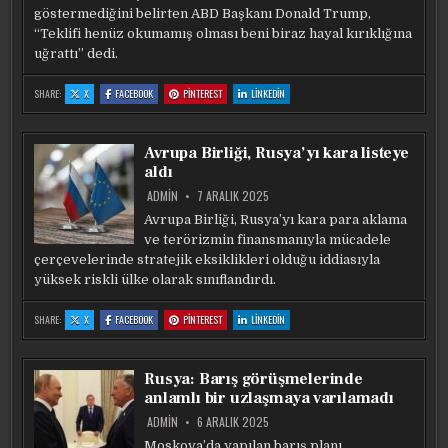
göstermediğini belirten ABD Başkanı Donald Trump,
“Teklifi henüz okumamış olması beni biraz hayal kırıklığına
uğrattı” dedi.
:
:
:
:
SHARE:
X
FACEBOOK
PINTEREST
LINKEDIN
TRUMP’TAN
TRUMP’TAN
TRUMP’TAN
TRUMP’TAN
ZELENSKY’YE
ZELENSKY’YE
ZELENSKY’YE
ZELENSKY’YE
MÜZAKERE
MÜZAKERE
MÜZAKERE
MÜZAKERE
TEPKISI:
TEPKISI:
TEPKISI:
TEPKISI:
BENI
BENI
BENI
BENI
Avrupa Birliği, Rusya’yı kara listeye
HAYAL
HAYAL
HAYAL
HAYAL
KIRIKLIĞINA
KIRIKLIĞINA
KIRIKLIĞINA
KIRIKLIĞINA
aldı
UĞRATTI
UĞRATTI
UĞRATTI
UĞRATTI
ADMIN
7 ARALIK 2025
Avrupa Birliği, Rusya’yı kara para aklama
ve terörizmin finansmanıyla mücadele
çerçevelerinde stratejik eksiklikleri olduğu iddiasıyla
yüksek riskli ülke olarak sınıflandırdı.
:
:
:
:
SHARE:
X
FACEBOOK
PINTEREST
LINKEDIN
AVRUPA
AVRUPA
AVRUPA
AVRUPA
BIRLIĞI,
BIRLIĞI,
BIRLIĞI,
BIRLIĞI,
RUSYA’YI
RUSYA’YI
RUSYA’YI
RUSYA’YI
KARA
KARA
KARA
KARA
LISTEYE
LISTEYE
LISTEYE
LISTEYE
Rusya: Barış görüşmelerinde
ALDI
ALDI
ALDI
ALDI
anlamlı bir uzlaşmaya varılamadı
ADMIN
6 ARALIK 2025
Moskova’da yapılan barış planı