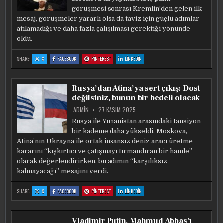
görüşmesi sonrası Kremlin’den gelen ilk
mesaj, görüşmeler yararlı olsa da taviz için güçlü adımlar
atılamadığı ve daha fazla çalışılması gerektiği yönünde
oldu.
:
:
:
:
SHARE:
X
FACEBOOK
PINTEREST
LINKEDIN
RUSYA:
RUSYA:
RUSYA:
RUSYA:
BARIŞ
BARIŞ
BARIŞ
BARIŞ
GÖRÜŞMELERINDE
GÖRÜŞMELERINDE
GÖRÜŞMELERINDE
GÖRÜŞMELERINDE
ANLAMLI
ANLAMLI
ANLAMLI
ANLAMLI
BIR
BIR
BIR
BIR
Rusya’dan Atina’ya sert çıkış: Dost
UZLAŞMAYA
UZLAŞMAYA
UZLAŞMAYA
UZLAŞMAYA
VARILAMADI
VARILAMADI
VARILAMADI
VARILAMADI
değilsiniz, bunun bir bedeli olacak
ADMIN
27 KASIM 2025
Rusya ile Yunanistan arasındaki tansiyon
bir kademe daha yükseldi. Moskova,
Atina’nın Ukrayna ile ortak insansız deniz aracı üretme
kararını “kışkırtıcı ve çatışmayı tırmandıran bir hamle”
olarak değerlendirirken, bu adımın “karşılıksız
kalmayacağı” mesajını verdi.
:
:
:
:
SHARE:
X
FACEBOOK
PINTEREST
LINKEDIN
RUSYA’DAN
RUSYA’DAN
RUSYA’DAN
RUSYA’DAN
ATINA’YA
ATINA’YA
ATINA’YA
ATINA’YA
SERT
SERT
SERT
SERT
ÇIKIŞ:
ÇIKIŞ:
ÇIKIŞ:
ÇIKIŞ:
DOST
DOST
DOST
DOST
Vladimir Putin, Mahmud Abbas’ı
DEĞILSINIZ,
DEĞILSINIZ,
DEĞILSINIZ,
DEĞILSINIZ,