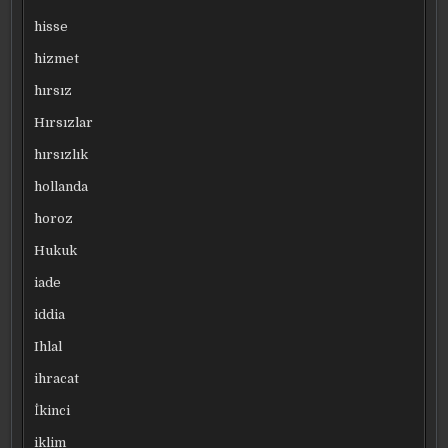
hisse
hizmet
hırsız
Hırsızlar
hırsızlık
hollanda
horoz
Hukuk
iade
iddia
Ihlal
ihracat
İkinci
iklim