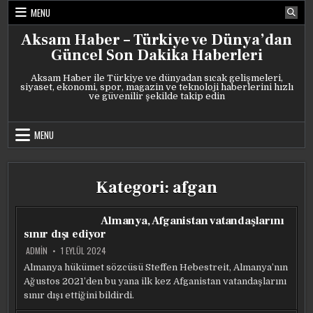
Skip
MENU
to
content
Aksam Haber – Türkiye ve Dünya’dan
Güncel Son Dakika Haberleri
Aksam Haber ile Türkiye ve dünyadan sıcak gelişmeleri,
siyaset, ekonomi, spor, magazin ve teknoloji haberlerini hızlı
ve güvenilir şekilde takip edin
MENU
Kategori:
afgan
Almanya, Afganistan vatandaşlarını
sınır dışı ediyor
ADMIN
1 EYLÜL 2024
Almanya hükümet sözcüsü Steffen Hebestreit, Almanya’nın
Ağustos 2021’den bu yana ilk kez Afganistan vatandaşlarını
sınır dışı ettiğini bildirdi.