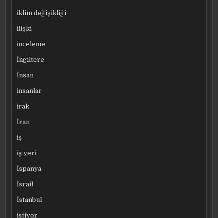
iklim değişikliği
ilişki
inceleme
İngiltere
İnsan
insanlar
irak
İran
iş
iş yeri
İspanya
İsrail
İstanbul
istiyor