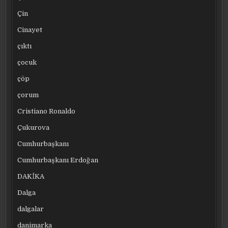
Çin
Cinayet
çıktı
çocuk
çöp
çorum
Cristiano Ronaldo
Çukurova
Cumhurbaşkanı
Cumhurbaşkanı Erdoğan
DAKİKA
Dalga
dalgalar
danimarka