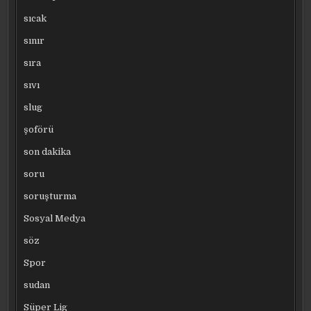
sıcak
sınır
sıra
sıvı
slug
şoförü
son dakika
soru
soruşturma
Sosyal Medya
söz
Spor
sudan
Süper Lig