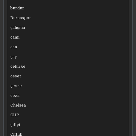
burdur
Bursaspor
çalışma
cami
can
çay
çekirge
ceset
çevre
ceza
Chelsea
CHP
çiftçi
Çiftlik