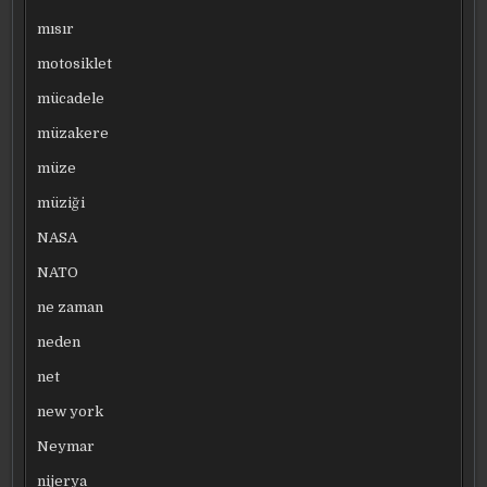
mısır
motosiklet
mücadele
müzakere
müze
müziği
NASA
NATO
ne zaman
neden
net
new york
Neymar
nijerya