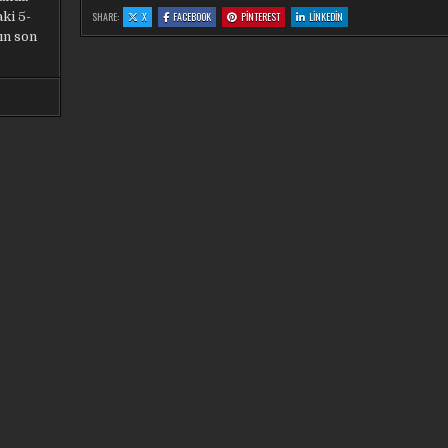
:
:
:
:
ki 5-
SHARE:
X
FACEBOOK
PINTEREST
LINKEDIN
JEAN
JEAN
JEAN
JEAN
ONANA:
ONANA:
ONANA:
ONANA:
rın son
AVANTAJLI
AVANTAJLI
AVANTAJLI
AVANTAJLI
BIR
BIR
BIR
BIR
SKOR
SKOR
SKOR
SKOR
ALDIK
ALDIK
ALDIK
ALDIK