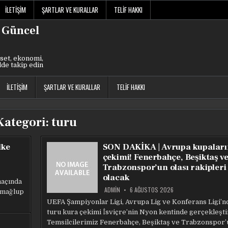
İLETIŞIM
ŞARTLAR VE KURALLAR
TELIF HAKKI
 Güncel
set, ekonomi,
lde takip edin
İLETIŞIM
ŞARTLAR VE KURALLAR
TELIF HAKKI
Kategori:
turu
lke
SON DAKİKA | Avrupa kupalar
çekimi! Fenerbahçe, Beşiktaş v
Trabzonspor’un olası rakipleri 
olacak
maçında
ADMIN
6 AĞUSTOS 2026
 mağlup
UEFA Şampiyonlar Ligi, Avrupa Lig ve Konferans Ligi’nd
turu kura çekimi İsviçre’nin Nyon kentinde gerçekleşti
Temsilcilerimiz Fenerbahçe, Beşiktaş ve Trabzonspor’u