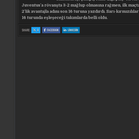
Juventus’a rövanşta 3-2 mağlup olmasına rağmen, ilk maçta
2’lik avantajla adını son 16 turuna yazdırdı. Sarı-kırmızılıla
16 turunda eşleşeceği takımlarda belli oldu.
:
:
:
SHARE:
X
FACEBOOK
LINKEDIN
GALATASARAY
GALATASARAY
GALATASARAY
ADINI
ADINI
ADINI
SON
SON
SON
16
16
16
TURUNA
TURUNA
TURUNA
YAZDIRDI!
YAZDIRDI!
YAZDIRDI!
İŞTE
İŞTE
İŞTE
TEMSILCIMIZIN
TEMSILCIMIZIN
TEMSILCIMIZIN
MUHTEMEL
MUHTEMEL
MUHTEMEL
RAKIPLERI
RAKIPLERI
RAKIPLERI