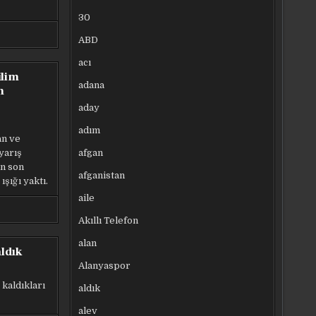
30
ABD
acı
ilim
adana
n
aday
adım
an ve
afgan
yarış
ın son
afganistan
şığı yaktı.
aile
Akıllı Telefon
alan
aldık
Alanyaspor
 kaldıkları
aldık
alev