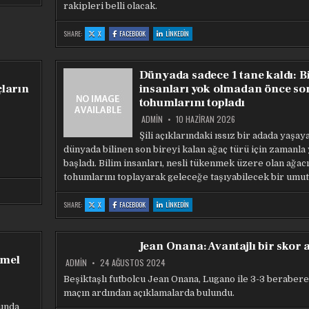
rakipleri belli olacak.
:
:
:
SHARE:
X
FACEBOOK
LINKEDIN
SON
SON
SON
DAKİKA
DAKİKA
DAKİKA
|
|
|
AVRUPA
AVRUPA
AVRUPA
KUPALARINDA
KUPALARINDA
KUPALARINDA
Dünyada sadece 1 tane kaldı: B
KURA
KURA
KURA
ÇEKIMI!
ÇEKIMI!
ÇEKIMI!
çların
insanları yok olmadan önce so
FENERBAHÇE,
FENERBAHÇE,
FENERBAHÇE,
BEŞIKTAŞ
BEŞIKTAŞ
BEŞIKTAŞ
tohumlarını topladı
VE
VE
VE
TRABZONSPOR’UN
TRABZONSPOR’UN
TRABZONSPOR’UN
OLASI
OLASI
OLASI
ADMIN
10 HAZIRAN 2026
RAKIPLERI
RAKIPLERI
RAKIPLERI
BELLI
BELLI
BELLI
Şili açıklarındaki ıssız bir adada yaşay
OLACAK
OLACAK
OLACAK
dünyada bilinen son bireyi kalan ağaç türü için zamanla 
başladı. Bilim insanları, nesli tükenmek üzere olan ağac
tohumlarını toplayarak geleceğe taşıyabilecek bir umut ı
:
:
:
SHARE:
X
FACEBOOK
LINKEDIN
DÜNYADA
DÜNYADA
DÜNYADA
SADECE
SADECE
SADECE
1
1
1
TANE
TANE
TANE
KALDI:
KALDI:
KALDI:
Jean Onana: Avantajlı bir skor 
BILIM
BILIM
BILIM
INSANLARI
INSANLARI
INSANLARI
emel
YOK
YOK
YOK
ADMIN
24 AĞUSTOS 2024
OLMADAN
OLMADAN
OLMADAN
ÖNCE
ÖNCE
ÖNCE
Beşiktaşlı futbolcu Jean Onana, Lugano ile 3-3 berabere
SON
SON
SON
TOHUMLARINI
TOHUMLARINI
TOHUMLARINI
maçın ardından açıklamalarda bulundu.
TOPLADI
TOPLADI
TOPLADI
runda