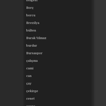
bölgesi
Borç
borcu
Brezilya
bülten
Burak Yılmaz
burdur
Bursaspor
çalışma
cami
can
çay
çekirge
ceset