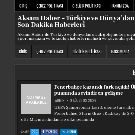
Skip
GIRIŞ
ÇEREZ POLITIKASI
GIZLILIK POLITIKASI
HAKKIMIZDA
to
content
Aksam Haber – Türkiye ve Dünya’dan
Son Dakika Haberleri
Aksam Haber ile Türkiye ve dünyadan sıcak gelişmeleri, siya
spor, magazin ve teknoloji haberlerini hızlı ve güvenilir şeki
GIRIŞ
ÇEREZ POLITIKASI
GIZLILIK POLITIKASI
HAKKIMIZDA
Fenerbahçe kazandı fark açıldı! Ü
puanında sevindiren gelişme
ADMIN
9 AĞUSTOS 2026
UEFA Şampiyonlar Ligi 3. eleme turu ilk 
Fenerbahçe, Sturm Graz’ı Kadıköy’de 2-0
etti. Maçın ardından ise ülke puanında
:
:
:
SHARE:
X
FACEBOOK
LINKEDIN
FENERBAHÇE
FENERBAHÇE
FENERBAHÇE