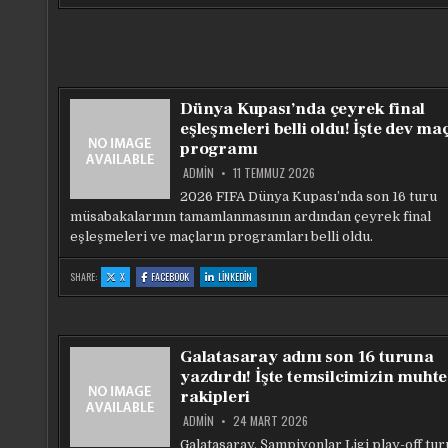
KAZANDI
KAZANDI
KAZANDI
FARK
FARK
FARK
AÇILDI!
AÇILDI!
AÇILDI!
ÜLKE
ÜLKE
ÜLKE
PUANINDA
PUANINDA
PUANINDA
SEVINDIREN
SEVINDIREN
SEVINDIREN
GELIŞME
GELIŞME
GELIŞME
Dünya Kupası’nda çeyrek final
eşleşmeleri belli oldu! İşte dev ma
programı
ADMIN
11 TEMMUZ 2026
2026 FIFA Dünya Kupası’nda son 16 turu
müsabakalarının tamamlanmasının ardından çeyrek final
eşleşmeleri ve maçların programları belli oldu.
:
:
:
SHARE:
X
FACEBOOK
LINKEDIN
DÜNYA
DÜNYA
DÜNYA
KUPASI’NDA
KUPASI’NDA
KUPASI’NDA
ÇEYREK
ÇEYREK
ÇEYREK
FINAL
FINAL
FINAL
EŞLEŞMELERI
EŞLEŞMELERI
EŞLEŞMELERI
BELLI
BELLI
BELLI
OLDU!
OLDU!
OLDU!
Galatasaray adını son 16 turuna
İŞTE
İŞTE
İŞTE
DEV
DEV
DEV
yazdırdı! İşte temsilcimizin muht
MAÇLARIN
MAÇLARIN
MAÇLARIN
PROGRAMI
PROGRAMI
PROGRAMI
rakipleri
ADMIN
24 MART 2026
Galatasaray, Şampiyonlar Ligi play-off tu