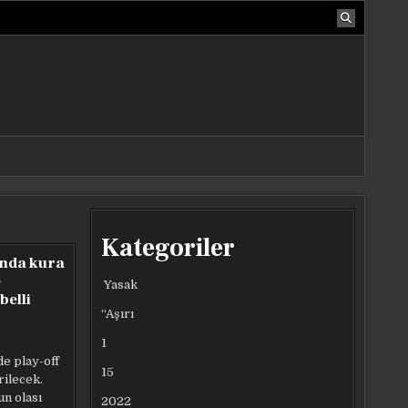
Kategoriler
ında kura
e
Yasak
belli
“Aşırı
1
e play-off
15
rilecek.
n olası
2022