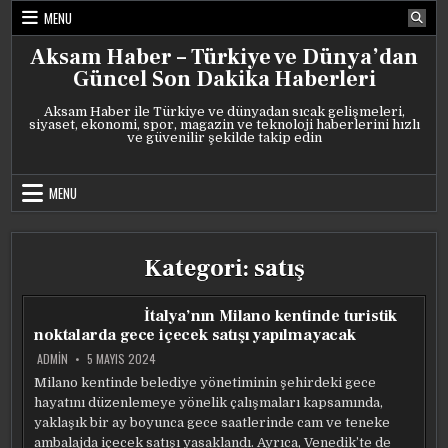
Skip
MENU
to
content
Aksam Haber – Türkiye ve Dünya’dan
Güncel Son Dakika Haberleri
Aksam Haber ile Türkiye ve dünyadan sıcak gelişmeleri,
siyaset, ekonomi, spor, magazin ve teknoloji haberlerini hızlı
ve güvenilir şekilde takip edin
MENU
Kategori:
satış
İtalya’nın Milano kentinde turistik
noktalarda gece içecek satışı yapılmayacak
ADMIN
5 MAYIS 2024
Milano kentinde belediye yönetiminin şehirdeki gece
hayatını düzenlemeye yönelik çalışmaları kapsamında,
yaklaşık bir ay boyunca gece saatlerinde cam ve teneke
ambalajda içecek satışı yasaklandı. Ayrıca, Venedik’te de