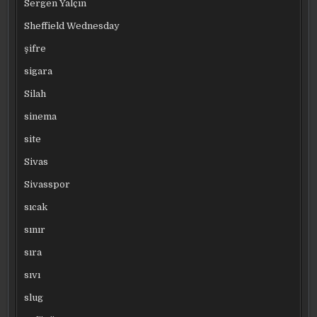
Sergen Yalçın
Sheffield Wednesday
şifre
sigara
Silah
sinema
site
Sivas
Sivasspor
sıcak
sınır
sıra
sıvı
slug