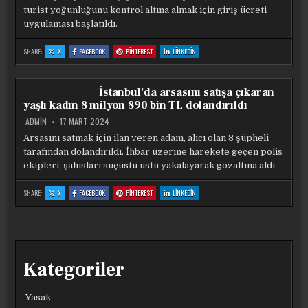
turist yoğunluğunu kontrol altına almak için giriş ücreti
uygulaması başlatıldı.
:
:
:
:
SHARE:
X
FACEBOOK
PINTEREST
LINKEDIN
İTALYA’NIN
İTALYA’NIN
İTALYA’NIN
İTALYA’NIN
MILANO
MILANO
MILANO
MILANO
KENTINDE
KENTINDE
KENTINDE
KENTINDE
TURISTIK
TURISTIK
TURISTIK
TURISTIK
NOKTALARDA
NOKTALARDA
NOKTALARDA
NOKTALARDA
İstanbul’da arsasını satışa çıkaran
GECE
GECE
GECE
GECE
IÇECEK
IÇECEK
IÇECEK
IÇECEK
yaşlı kadın 8 milyon 890 bin TL dolandırıldı
SATIŞI
SATIŞI
SATIŞI
SATIŞI
YAPILMAYACAK
YAPILMAYACAK
YAPILMAYACAK
YAPILMAYACAK
ADMIN
17 MART 2024
Arsasını satmak için ilan veren adam, alıcı olan 3 şüpheli
tarafından dolandırıldı. İhbar üzerine harekete geçen polis
ekipleri, şahısları suçüstü üstü yakalayarak gözaltına aldı.
:
:
:
:
SHARE:
X
FACEBOOK
PINTEREST
LINKEDIN
İSTANBUL’DA
İSTANBUL’DA
İSTANBUL’DA
İSTANBUL’DA
ARSASINI
ARSASINI
ARSASINI
ARSASINI
SATIŞA
SATIŞA
SATIŞA
SATIŞA
ÇIKARAN
ÇIKARAN
ÇIKARAN
ÇIKARAN
YAŞLI
YAŞLI
YAŞLI
YAŞLI
KADIN
KADIN
KADIN
KADIN
8
8
8
8
MILYON
MILYON
MILYON
MILYON
890
890
890
890
BIN
BIN
BIN
BIN
Kategoriler
TL
TL
TL
TL
DOLANDIRILDI
DOLANDIRILDI
DOLANDIRILDI
DOLANDIRILDI
Yasak