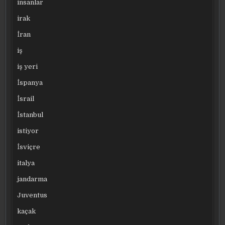
insanlar
irak
İran
iş
iş yeri
İspanya
İsrail
İstanbul
istiyor
İsviçre
italya
jandarma
Juventus
kaçak