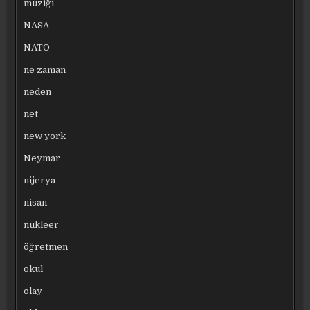
müziği
NASA
NATO
ne zaman
neden
net
new york
Neymar
nijerya
nisan
nükleer
öğretmen
okul
olay