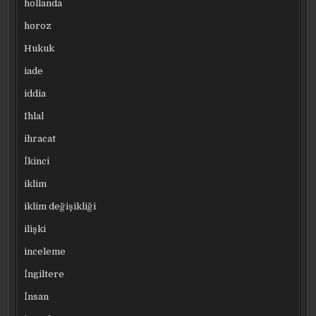
hollanda
horoz
Hukuk
iade
iddia
Ihlal
ihracat
İkinci
iklim
iklim değişikliği
ilişki
inceleme
İngiltere
İnsan