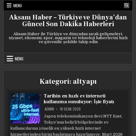
Skip
MENU
to
content
Aksam Haber – Türkiye ve Dünya’dan
Güncel Son Dakika Haberleri
Aksam Haber ile Türkiye ve dünyadan sıcak gelişmeleri,
siyaset, ekonomi, spor, magazin ve teknoloji haberlerini hızlı
ve güvenilir şekilde takip edin
MENU
Kategori:
altyapı
Tarihin en hızlı ev interneti
kullanıma sunuluyor: İşte fiyatı
ADMIN
18 OCAK 2026
Japon telekomünikasyon devi NTT East,
Tokyo’nun belirli bölgelerinde ev
kullanıcılarına yönelik en yüksek hızlı internet
hizmetlerinden birini başlatmaya hazırlanıyor. Mart 2026