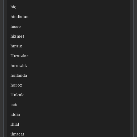
hiç
hindistan
hisse
hizmet
hırsız
Hırsızlar
hırsızlık
hollanda
horoz
Hukuk
iade
iddia
Ihlal
ihracat