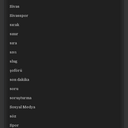
Sivas
Sivasspor
sıcak
sınır
sıra
sıvı
slug
şoförü
son dakika
soru
soruşturma
Sosyal Medya
söz
Spor