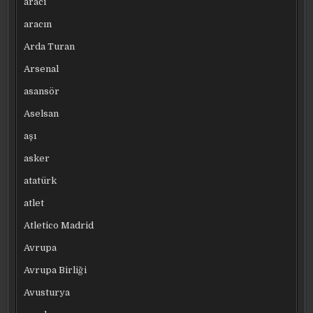
aracı
aracın
Arda Turan
Arsenal
asansör
Aselsan
aşı
asker
atatürk
atlet
Atletico Madrid
Avrupa
Avrupa Birliği
Avusturya