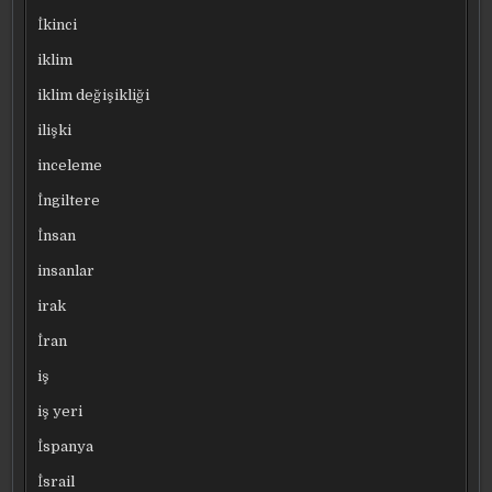
İkinci
iklim
iklim değişikliği
ilişki
inceleme
İngiltere
İnsan
insanlar
irak
İran
iş
iş yeri
İspanya
İsrail