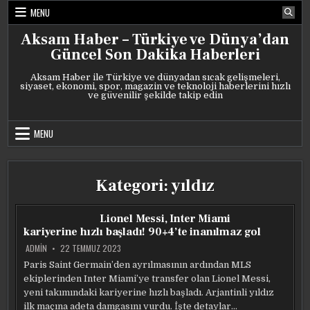
Skip
MENU
to
content
Aksam Haber – Türkiye ve Dünya’dan
Güncel Son Dakika Haberleri
Aksam Haber ile Türkiye ve dünyadan sıcak gelişmeleri,
siyaset, ekonomi, spor, magazin ve teknoloji haberlerini hızlı
ve güvenilir şekilde takip edin
MENU
Kategori:
yıldız
Lionel Messi, Inter Miami
kariyerine hızlı başladı! 90+4’te inanılmaz gol
ADMIN
22 TEMMUZ 2023
Paris Saint Germain’den ayrılmasının ardından MLS
ekiplerinden Inter Miami’ye transfer olan Lionel Messi,
yeni takımındaki kariyerine hızlı başladı. Arjantinli yıldız
ilk maçına adeta damgasını vurdu. İşte detaylar…