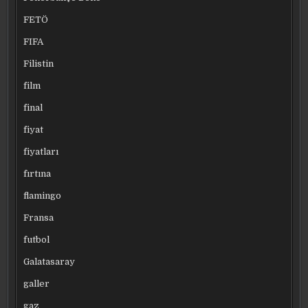
FETÖ
FIFA
Filistin
film
final
fiyat
fiyatları
fırtına
flamingo
Fransa
futbol
Galatasaray
galler
gaz