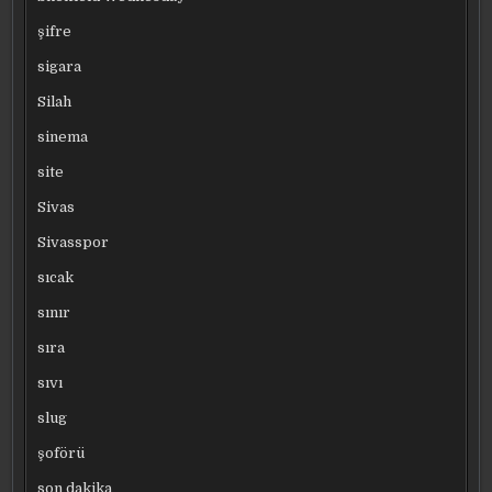
şifre
sigara
Silah
sinema
site
Sivas
Sivasspor
sıcak
sınır
sıra
sıvı
slug
şoförü
son dakika