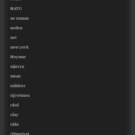
NATO
ne zaman
neden
net
new york
Neymar
nijerya
nisan
nükleer
öğretmen
okul
olay
oldu
Olimpiyat