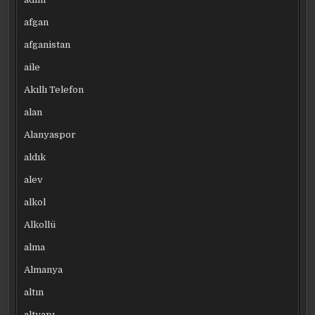
afgan
afganistan
aile
Akıllı Telefon
alan
Alanyaspor
aldık
alev
alkol
Alkollü
alma
Almanya
altın
altyapı