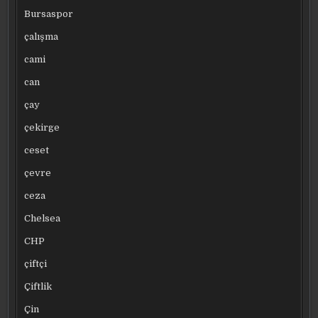
Bursaspor
çalışma
cami
can
çay
çekirge
ceset
çevre
ceza
Chelsea
CHP
çiftçi
Çiftlik
Çin