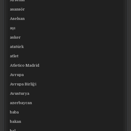
asansör
Aselsan
aşı
asker
atatürk
atlet
Atletico Madrid
Avrupa
Avrupa Birliği
Avusturya
azerbaycan
baba
bakan
bal