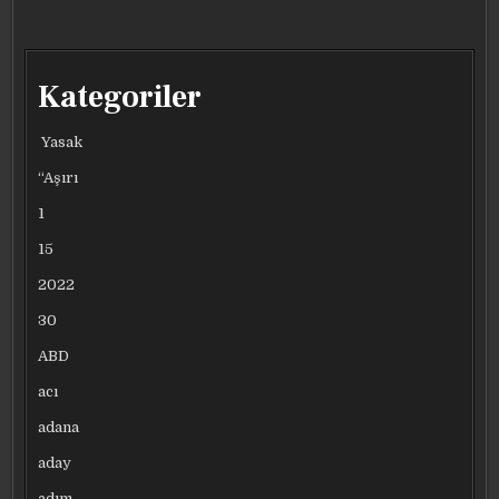
SOKAĞA
SOKAĞA
SOKAĞA
SOKAĞA
INDI
INDI
INDI
INDI
Kategoriler
Yasak
“Aşırı
1
15
2022
30
ABD
acı
adana
aday
adım