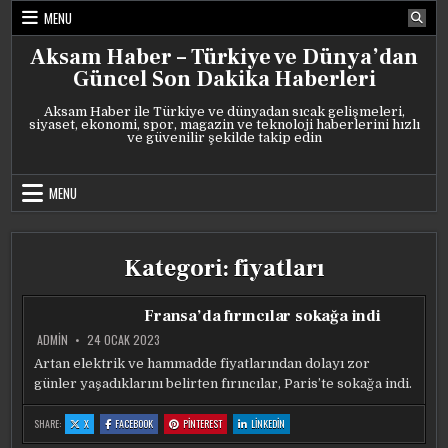
Skip
MENU
to
content
Aksam Haber – Türkiye ve Dünya’dan
Güncel Son Dakika Haberleri
Aksam Haber ile Türkiye ve dünyadan sıcak gelişmeleri,
siyaset, ekonomi, spor, magazin ve teknoloji haberlerini hızlı
ve güvenilir şekilde takip edin
MENU
Kategori:
fiyatları
Fransa’da fırıncılar sokağa indi
ADMIN
24 OCAK 2023
Artan elektrik ve hammadde fiyatlarından dolayı zor
günler yaşadıklarını belirten fırıncılar, Paris’te sokağa indi.
:
:
:
:
SHARE:
X
FACEBOOK
PINTEREST
LINKEDIN
FRANSA’DA
FRANSA’DA
FRANSA’DA
FRANSA’DA
FIRINCILAR
FIRINCILAR
FIRINCILAR
FIRINCILAR