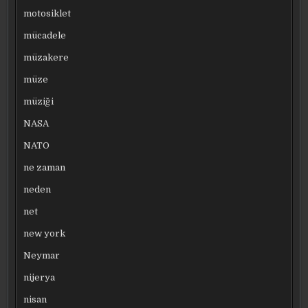
motosiklet
mücadele
müzakere
müze
müziği
NASA
NATO
ne zaman
neden
net
new york
Neymar
nijerya
nisan