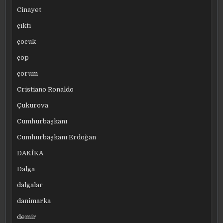
Cinayet
çıktı
çocuk
çöp
çorum
Cristiano Ronaldo
Çukurova
Cumhurbaşkanı
Cumhurbaşkanı Erdoğan
DAKİKA
Dalga
dalgalar
danimarka
demir