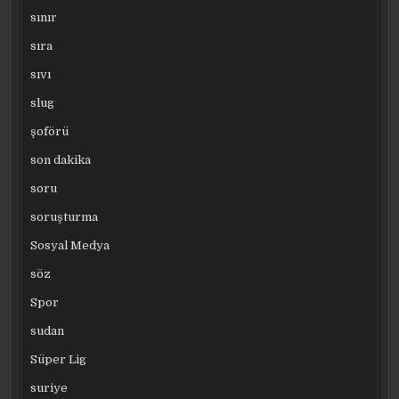
sınır
sıra
sıvı
slug
şoförü
son dakika
soru
soruşturma
Sosyal Medya
söz
Spor
sudan
Süper Lig
suriye