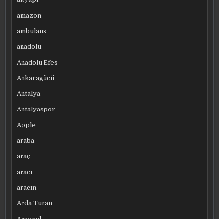
amazon
ambulans
anadolu
Anadolu Efes
Ankaragücü
Antalya
Antalyaspor
Apple
araba
araç
aracı
aracın
Arda Turan
Arsenal