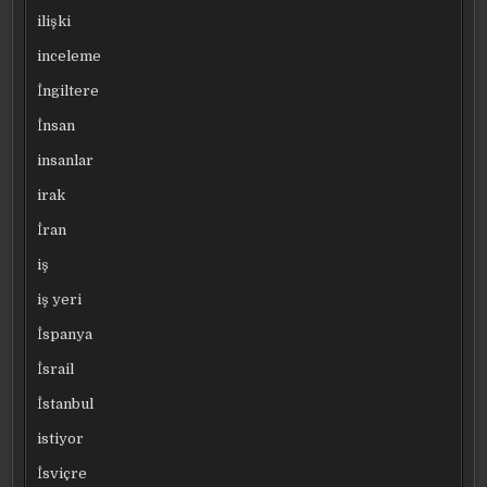
ilişki
inceleme
İngiltere
İnsan
insanlar
irak
İran
iş
iş yeri
İspanya
İsrail
İstanbul
istiyor
İsviçre