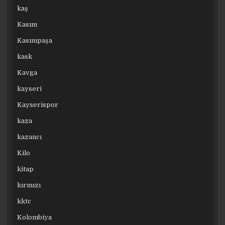
kaş
Kasım
Kasımpaşa
kask
Kavga
kayseri
Kayserispor
kaza
kazancı
Kilo
kitap
kırmızı
kktc
Kolombiya