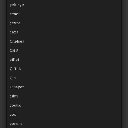
çekirge
ceset
çevre
ceza
Chelsea
CHP
çiftçi
Çiftlik
Çin
Cinayet
çıktı
çocuk
çöp
çorum