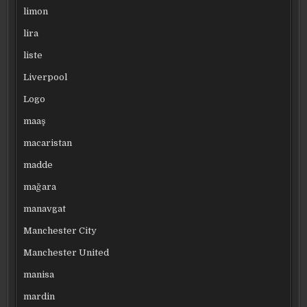
limon
lira
liste
Liverpool
Logo
maaş
macaristan
madde
mağara
manavgat
Manchester City
Manchester United
manisa
mardin