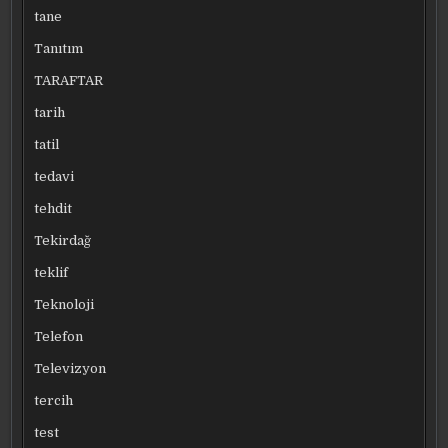
tane
Tanıtım
TARAFTAR
tarih
tatil
tedavi
tehdit
Tekirdağ
teklif
Teknoloji
Telefon
Televizyon
tercih
test