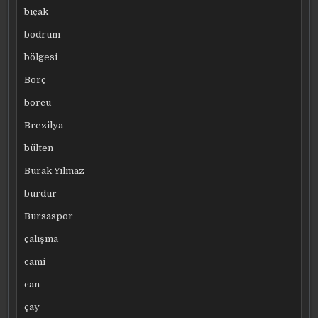
bıçak
bodrum
bölgesi
Borç
borcu
Brezilya
bülten
Burak Yılmaz
burdur
Bursaspor
çalışma
cami
can
çay