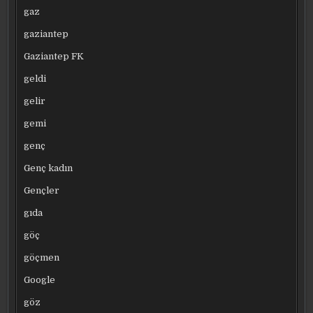
gaz
gaziantep
Gaziantep FK
geldi
gelir
gemi
genç
Genç kadın
Gençler
gıda
göç
göçmen
Google
göz