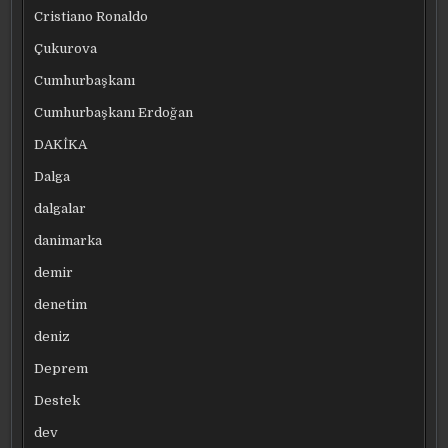
Cristiano Ronaldo
Çukurova
Cumhurbaşkanı
Cumhurbaşkanı Erdoğan
DAKİKA
Dalga
dalgalar
danimarka
demir
denetim
deniz
Deprem
Destek
dev