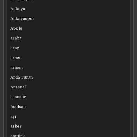
Antalya
Antalyaspor
Apple
araba
araç
aracı
aracın
Arda Turan
Arsenal
asansör
Aselsan
aşı
asker
atatürk