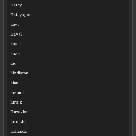
Hatay
Hatayspor
hava
Hayal
hayat
hazır
hiç
hindistan
hisse
hizmet
hırsız
Hırsızlar
hırsızlık
hollanda