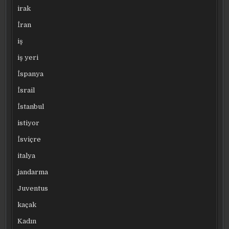
irak
İran
iş
iş yeri
İspanya
İsrail
İstanbul
istiyor
İsviçre
italya
jandarma
Juventus
kaçak
Kadın