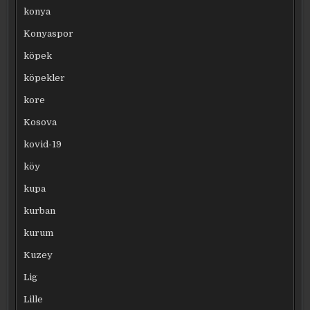
konya
Konyaspor
köpek
köpekler
kore
Kosova
kovid-19
köy
kupa
kurban
kurum
Kuzey
Lig
Lille