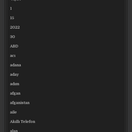
1
15
2022
30
ABD
acı
adana
aday
adım
afgan
afganistan
aile
Akıllı Telefon
alan