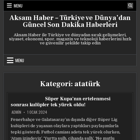
Skip
MENU
to
content
Aksam Haber – Türkiye ve Dünya’dan
Güncel Son Dakika Haberleri
Aksam Haber ile Türkiye ve dünyadan sıcak gelişmeleri,
siyaset, ekonomi, spor, magazin ve teknoloji haberlerini hızlı
ve güvenilir şekilde takip edin
MENU
Kategori:
atatürk
Süper Kupa’nın ertelenmesi
sonrası kulüpler tek yürek oldu!
ADMIN
1 OCAK 2024
Fenerbahçe ve Galatasaray’ın dışında diğer Süper Lig
kulüpleri de yaşanan olaylara yaptıkları paylaşımlarla
tepki gösterdi. Futbol camiası adeta tek yürek olurken,
‘Atam izindeyiz’, ‘Yurtta sulh, cihanda sulh’, ‘Ne mutlu