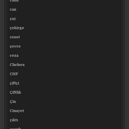
cami
can
çay
çekirge
ceset
çevre
ceza
Chelsea
CHP
çiftçi
Çiftlik
Çin
Cinayet
çıktı