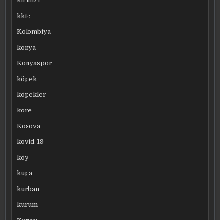
kırmızı
kktc
Kolombiya
konya
Konyaspor
köpek
köpekler
kore
Kosova
kovid-19
köy
kupa
kurban
kurum