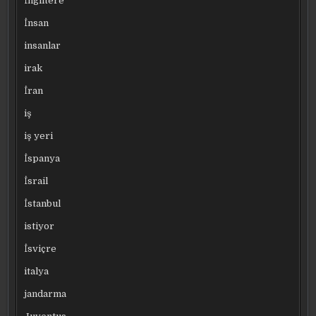
İngiltere
İnsan
insanlar
irak
İran
iş
iş yeri
İspanya
İsrail
İstanbul
istiyor
İsviçre
italya
jandarma