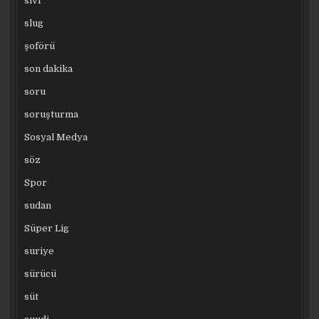
sıvı
slug
şoförü
son dakika
soru
soruşturma
Sosyal Medya
söz
Spor
sudan
Süper Lig
suriye
sürücü
süt