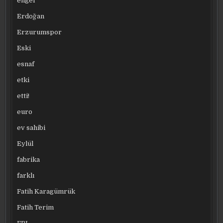
engel
Erdoğan
Erzurumspor
Eski
esnaf
etki
etti!
euro
ev sahibi
Eylül
fabrika
farklı
Fatih Karagümrük
Fatih Terim