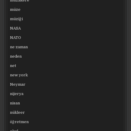
müzakere
müze
müziği
NASA
NATO
ne zaman
neden
net
new york
Neymar
nijerya
nisan
nükleer
öğretmen