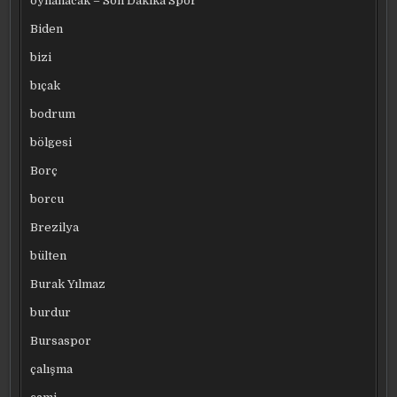
oynanacak – Son Dakika Spor
Biden
bizi
bıçak
bodrum
bölgesi
Borç
borcu
Brezilya
bülten
Burak Yılmaz
burdur
Bursaspor
çalışma