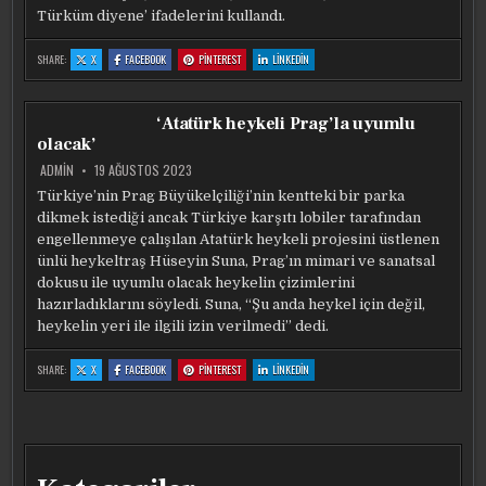
Türküm diyene’ ifadelerini kullandı.
:
:
:
:
SHARE:
X
FACEBOOK
PINTEREST
LINKEDIN
SÜPER
SÜPER
SÜPER
SÜPER
KUPA’NIN
KUPA’NIN
KUPA’NIN
KUPA’NIN
ERTELENMESI
ERTELENMESI
ERTELENMESI
ERTELENMESI
SONRASI
SONRASI
SONRASI
SONRASI
KULÜPLER
KULÜPLER
KULÜPLER
KULÜPLER
‘Atatürk heykeli Prag’la uyumlu
TEK
TEK
TEK
TEK
YÜREK
YÜREK
YÜREK
YÜREK
olacak’
OLDU!
OLDU!
OLDU!
OLDU!
ADMIN
19 AĞUSTOS 2023
Türkiye’nin Prag Büyükelçiliği’nin kentteki bir parka
dikmek istediği ancak Türkiye karşıtı lobiler tarafından
engellenmeye çalışılan Atatürk heykeli projesini üstlenen
ünlü heykeltraş Hüseyin Suna, Prag’ın mimari ve sanatsal
dokusu ile uyumlu olacak heykelin çizimlerini
hazırladıklarını söyledi. Suna, “Şu anda heykel için değil,
heykelin yeri ile ilgili izin verilmedi” dedi.
:
:
:
:
SHARE:
X
FACEBOOK
PINTEREST
LINKEDIN
‘ATATÜRK
‘ATATÜRK
‘ATATÜRK
‘ATATÜRK
HEYKELI
HEYKELI
HEYKELI
HEYKELI
PRAG’LA
PRAG’LA
PRAG’LA
PRAG’LA
UYUMLU
UYUMLU
UYUMLU
UYUMLU
OLACAK’
OLACAK’
OLACAK’
OLACAK’