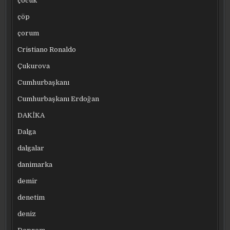
çocuk
çöp
çorum
Cristiano Ronaldo
Çukurova
Cumhurbaşkanı
Cumhurbaşkanı Erdoğan
DAKİKA
Dalga
dalgalar
danimarka
demir
denetim
deniz