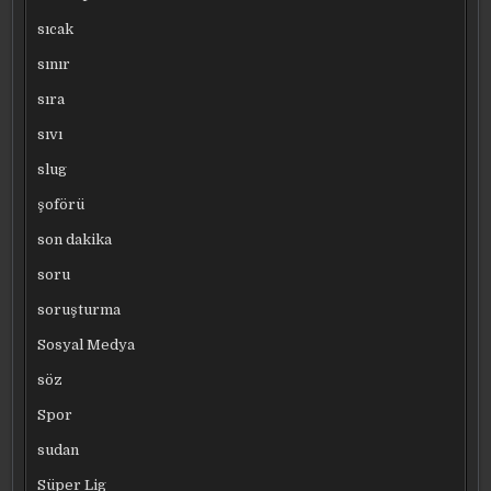
sıcak
sınır
sıra
sıvı
slug
şoförü
son dakika
soru
soruşturma
Sosyal Medya
söz
Spor
sudan
Süper Lig