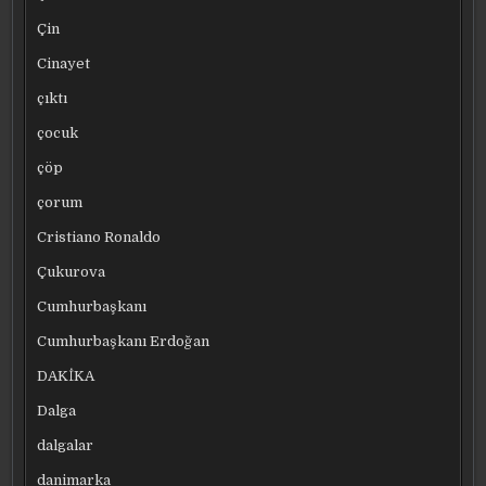
Çin
Cinayet
çıktı
çocuk
çöp
çorum
Cristiano Ronaldo
Çukurova
Cumhurbaşkanı
Cumhurbaşkanı Erdoğan
DAKİKA
Dalga
dalgalar
danimarka