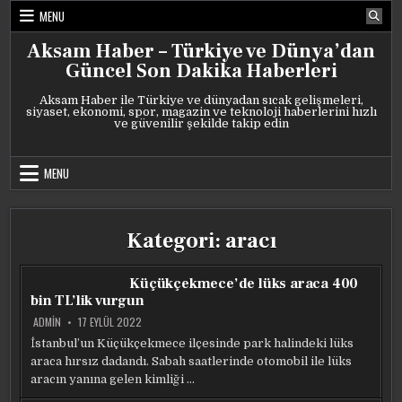
Skip
MENU
to
content
Aksam Haber – Türkiye ve Dünya’dan
Güncel Son Dakika Haberleri
Aksam Haber ile Türkiye ve dünyadan sıcak gelişmeleri,
siyaset, ekonomi, spor, magazin ve teknoloji haberlerini hızlı
ve güvenilir şekilde takip edin
MENU
Kategori:
aracı
Küçükçekmece’de lüks araca 400
bin TL’lik vurgun
ADMIN
17 EYLÜL 2022
İstanbul’un Küçükçekmece ilçesinde park halindeki lüks
araca hırsız dadandı. Sabah saatlerinde otomobil ile lüks
aracın yanına gelen kimliği …