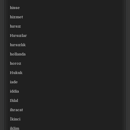
hisse
hizmet
hırsız
Hırsızlar
hırsızlık
hollanda
horoz
Hukuk
iade
iddia
Ihlal
ihracat
İkinci
iklim