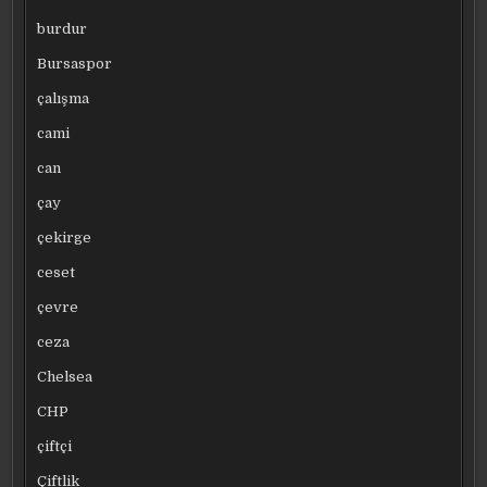
burdur
Bursaspor
çalışma
cami
can
çay
çekirge
ceset
çevre
ceza
Chelsea
CHP
çiftçi
Çiftlik