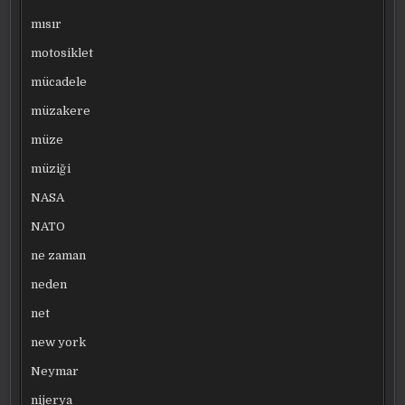
mısır
motosiklet
mücadele
müzakere
müze
müziği
NASA
NATO
ne zaman
neden
net
new york
Neymar
nijerya