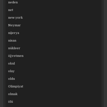
neden
net
new york
Neymar
nijerya
nisan
nükleer
öğretmen
okul
olay
oldu
Olimpiyat
olmak
ölü