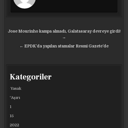
Yazı
Jose Mourinho kampa almadı, Galatasaray devreye girdi!
gezinmesi
→
← EPDK’da yapılan atamalar Resmi Gazete’de
Kategoriler
Yasak
“Aşırı
1
15
2022