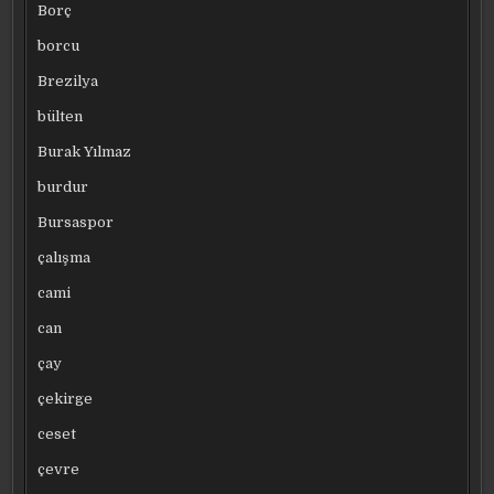
Borç
borcu
Brezilya
bülten
Burak Yılmaz
burdur
Bursaspor
çalışma
cami
can
çay
çekirge
ceset
çevre