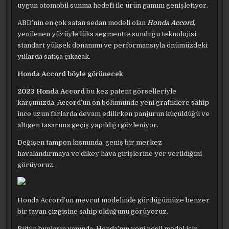
uygun otomobil sunma hedefi ile ürün gamını genişletiyor.
ABD’nin en çok satan sedan modeli olan
Honda Accord
,
yenilenen yüzüyle lüks segmentte sunduğu teknolojisi,
standart yüksek donanımı ve performansıyla önümüzdeki
yıllarda satışa çıkacak.
Honda Accord böyle görünecek
2023 Honda Accord
bu kez patent görselleriyle
karşımızda.
Accord’un ön bölümünde yeni grafiklere sahip
ince uzun farlarda devam edilirken panjurun küçüldüğü ve
altıgen tasarıma geçiş yapıldığı gözleniyor.
Değişen tampon kısmında, geniş bir merkez
havalandırmaya ve dikey hava girişlerine yer verildiğini
görüyoruz.
Honda Accord’un mevcut modelinde gördüğümüze benzer
bir tavan çizgisine sahip olduğunu görüyoruz.
Bütün bunların yanında, Honda’nın yeni nesil model için