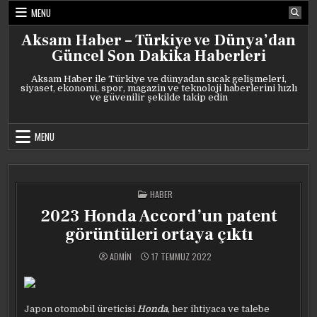
Skip
MENU
to
content
Aksam Haber – Türkiye ve Dünya’dan
Güncel Son Dakika Haberleri
Aksam Haber ile Türkiye ve dünyadan sıcak gelişmeleri,
siyaset, ekonomi, spor, magazin ve teknoloji haberlerini hızlı
ve güvenilir şekilde takip edin
MENU
POSTED
HABER
IN
2023 Honda Accord’un patent
görüntüleri ortaya çıktı
ADMIN
17 TEMMUZ 2022
Japon otomobil üreticisi
Honda
, her ihtiyaca ve talebe