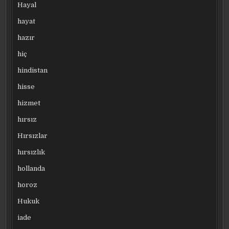
Hayal
hayat
hazır
hiç
hindistan
hisse
hizmet
hırsız
Hırsızlar
hırsızlık
hollanda
horoz
Hukuk
iade