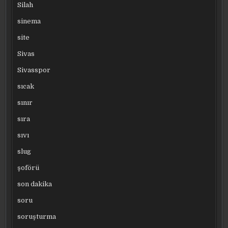
Silah
sinema
site
Sivas
Sivasspor
sıcak
sınır
sıra
sıvı
slug
şoförü
son dakika
soru
soruşturma