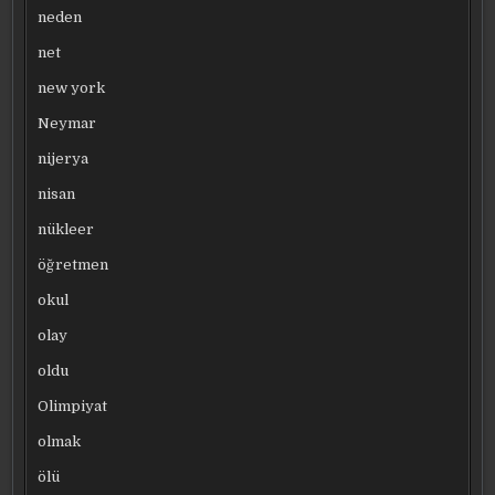
neden
net
new york
Neymar
nijerya
nisan
nükleer
öğretmen
okul
olay
oldu
Olimpiyat
olmak
ölü