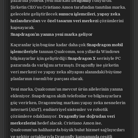
pazarına yönelik yeni markası
Dragonfly
‘ı duyurdu.
Şirketin CEO’su Cristiano Amon tarafından tanıtılan marka,
gelecekte geliştirilecek
sunucu işlemcileri, yapay zeka
hızlandırıcıları
ve
özel tasarım veri merkezi
çözümlerini
kapsayacak.
Snapdragon’ın yanına yeni marka geliyor
Kaçıranlar için bugüne kadar daha çok
Snapdragon mobil
işlemcileriyle
tanınan Qualcomm, son yıllarda Windows
bilgisayarlar için geliştirdiği
Snapdragon X
serisiyle PC
pazarında da varlığını artırmıştı. Dragonfly ise şirketin
veri merkezi ve yapay zeka altyapısı alanındaki büyüme
planlarının önemli bir parçası olacak.
Yeni marka, Qualcomm’un mevcut ürün ailelerinin yanına
ekleniyor. Snapdragon akıllı telefonlar ve bilgisayarlara
güç verirken, Dragonwing markası yapay zeka nesnelerin
interneti (AIoT), endüstriyel sistemler ve robotik
çözümlere odaklanıyor.
Dragonfly ise doğrudan veri
merkezlerini
hedef alacak. Cristiano Amon ise,
Qualcomm’un halihazırda büyük bulut hizmet sağlayıcıları
ve sektör ortaklarıyla Dragonfly kapsamında çeşitli