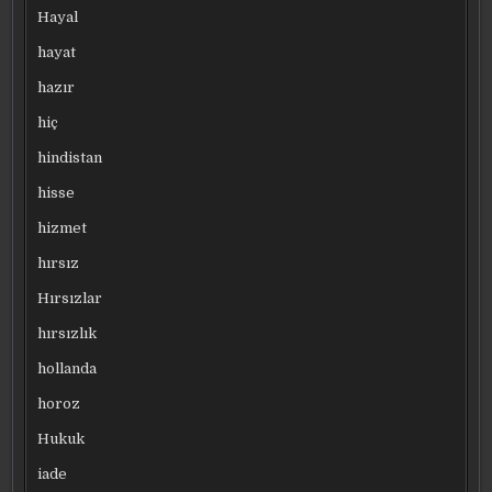
Hayal
hayat
hazır
hiç
hindistan
hisse
hizmet
hırsız
Hırsızlar
hırsızlık
hollanda
horoz
Hukuk
iade