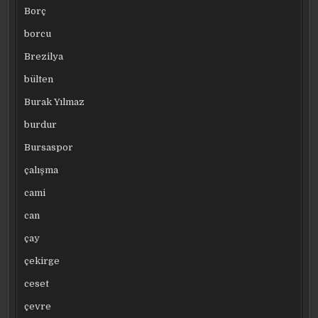
Borç
borcu
Brezilya
bülten
Burak Yılmaz
burdur
Bursaspor
çalışma
cami
can
çay
çekirge
ceset
çevre