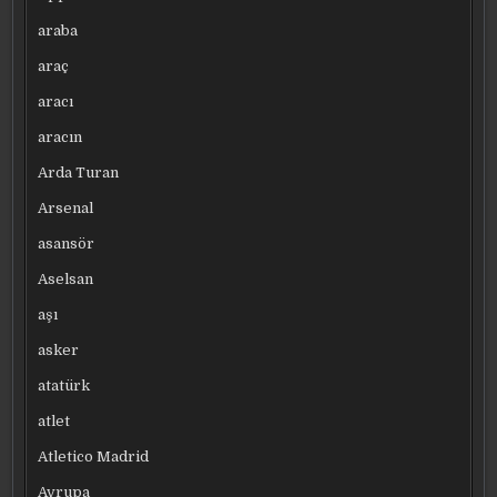
araba
araç
aracı
aracın
Arda Turan
Arsenal
asansör
Aselsan
aşı
asker
atatürk
atlet
Atletico Madrid
Avrupa