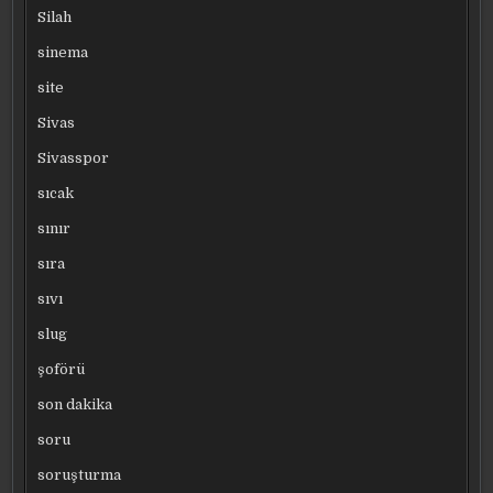
Silah
sinema
site
Sivas
Sivasspor
sıcak
sınır
sıra
sıvı
slug
şoförü
son dakika
soru
soruşturma