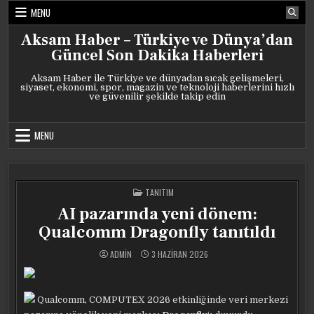
Skip
MENU
to
content
Aksam Haber – Türkiye ve Dünya’dan
Güncel Son Dakika Haberleri
Aksam Haber ile Türkiye ve dünyadan sıcak gelişmeleri,
siyaset, ekonomi, spor, magazin ve teknoloji haberlerini hızlı
ve güvenilir şekilde takip edin
MENU
POSTED
TANITIM
IN
AI pazarında yeni dönem:
Qualcomm Dragonfly tanıtıldı
ADMIN
3 HAZIRAN 2026
Qualcomm, COMPUTEX 2026 etkinliğinde veri merkezi