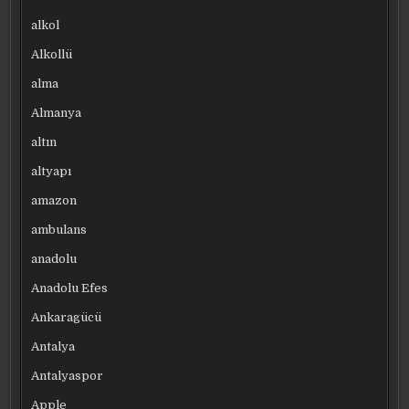
alkol
Alkollü
alma
Almanya
altın
altyapı
amazon
ambulans
anadolu
Anadolu Efes
Ankaragücü
Antalya
Antalyaspor
Apple