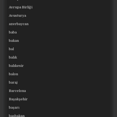
Avrupa Birliği
Avusturya
azerbaycan
baba
bakan
bal
balık
balıkesir
balon
baraj
Barcelona
Başakşehir
başarı
başbakan