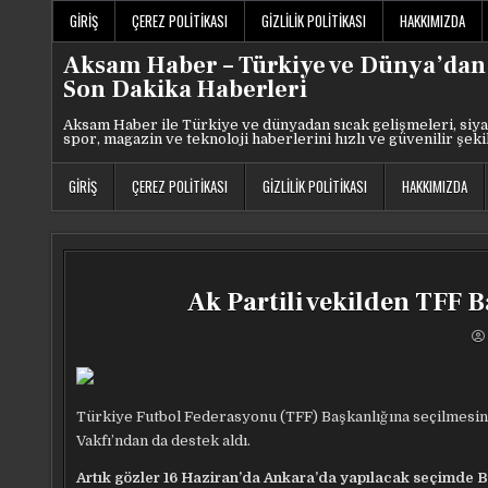
Skip
GIRIŞ
ÇEREZ POLITIKASI
GIZLILIK POLITIKASI
HAKKIMIZDA
to
content
Aksam Haber – Türkiye ve Dünya’dan
Son Dakika Haberleri
Aksam Haber ile Türkiye ve dünyadan sıcak gelişmeleri, siya
spor, magazin ve teknoloji haberlerini hızlı ve güvenilir şeki
GIRIŞ
ÇEREZ POLITIKASI
GIZLILIK POLITIKASI
HAKKIMIZDA
Ak Partili vekilden TFF 
Türkiye Futbol Federasyonu (TFF) Başkanlığına seçilmesin
Vakfı’ndan da destek aldı.
Artık gözler 16 Haziran’da Ankara’da yapılacak seçimde Büy