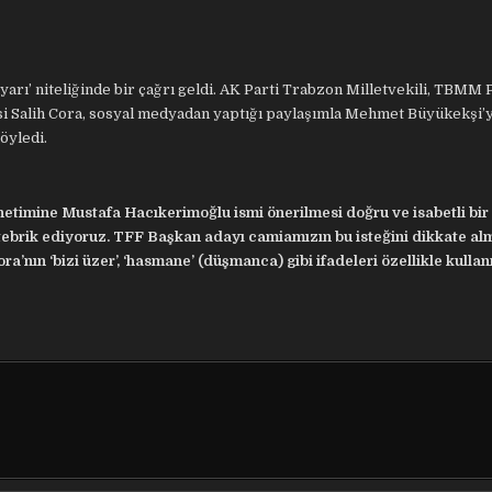
arı’ niteliğinde bir çağrı geldi. AK Parti Trabzon Milletvekili, TBMM 
 Salih Cora, sosyal medyadan yaptığı paylaşımla Mehmet Büyükekşi’
öyledi.
etimine Mustafa Hacıkerimoğlu ismi önerilmesi doğru ve isabetli bir 
ebrik ediyoruz. TFF Başkan adayı camiamızın bu isteğini dikkate alm
ra’nın ‘bizi üzer’, ‘hasmane’ (düşmanca) gibi ifadeleri özellikle kulla