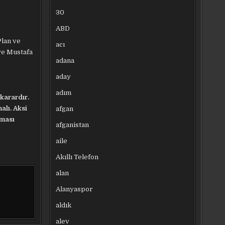
30
ABD
Plan ve
acı
ye Mustafa
adana
aday
adım
karardır.
alı. Aksi
afgan
nması
afganistan
aile
Akıllı Telefon
alan
Alanyaspor
aldık
alev