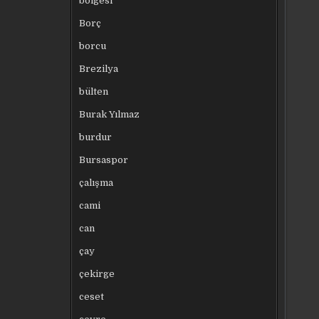
bölgesi
Borç
borcu
Brezilya
bülten
Burak Yılmaz
burdur
Bursaspor
çalışma
cami
can
çay
çekirge
ceset