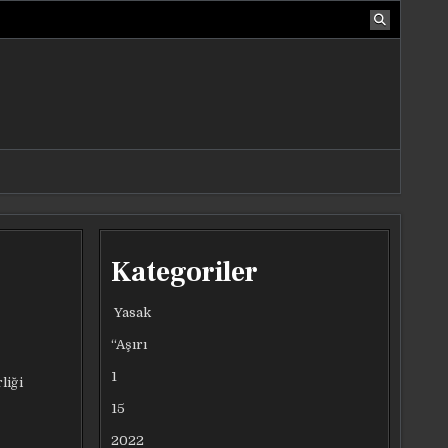
Kategoriler
Yasak
“Aşırı
1
liği
15
2022