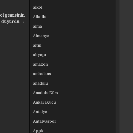
alkol
rol gemisinin
Alkollü
nı duyurdu →
alma
Almanya
altın
altyapı
amazon
ambulans
anadolu
Anadolu Efes
Ankaragücü
Antalya
Antalyaspor
Apple