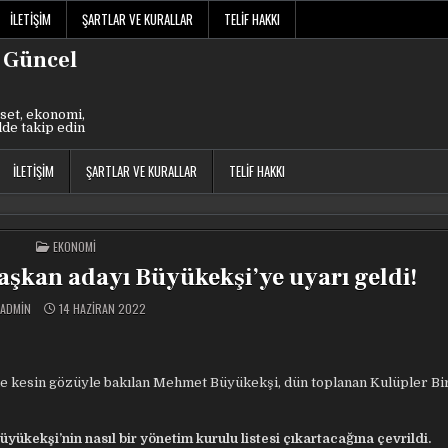
İLETIŞIM
ŞARTLAR VE KURALLAR
TELIF HAKKI
 Güncel
set, ekonomi,
lde takip edin
İLETIŞIM
ŞARTLAR VE KURALLAR
TELIF HAKKI
POSTED
EKONOMI
IN
Başkan adayı Büyükekşi’ye uyarı geldi!
ADMIN
14 HAZIRAN 2022
e kesin gözüyle bakılan Mehmet Büyükekşi, dün toplanan Kulüpler Bir
ükekşi’nin nasıl bir yönetim kurulu listesi çıkartacağına çevrildi.