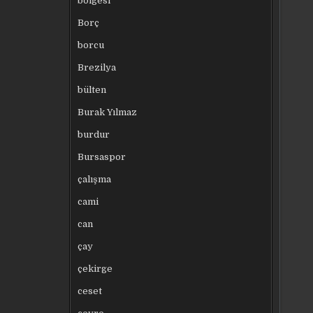
bölgesi
Borç
borcu
Brezilya
bülten
Burak Yılmaz
burdur
Bursaspor
çalışma
cami
can
çay
çekirge
ceset