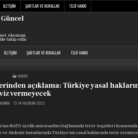
İLETIŞIM
ŞARTLAR VE KURALLAR
TELIF HAKKI
 Güncel
set, ekonomi,
lde takip edin
İLETIŞIM
ŞARTLAR VE KURALLAR
TELIF HAKKI
POSTED
HABER
IN
lerinden açıklama: Türkiye yasal haklar
viz vermeyecek
ADMIN
14 HAZIRAN 2022
iya’nın NATO üyelik müracaatları bağlamında terör örgütleri konusund
e ve Akdeniz hususlarında Türkiye’nin yasal haklarında taviz vermeyec