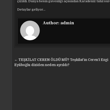
çizildi. Dünya besin güvenliği açısından Karadeniz tahıl süre
Detaylar geliyor…
Author:
admin
Yazı
← TEŞKİLAT CEREN ÖLDÜ MÜ? Teşkilat’ın Ceren’i Ezgi
gezinmesi
Eyüboğlu diziden neden ayrıldı?