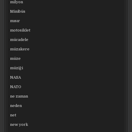
milyon
Minibüs
mısır
motosiklet
mücadele
müzakere
müze
müziği
NASA
NATO
ne zaman
neden
net
new york