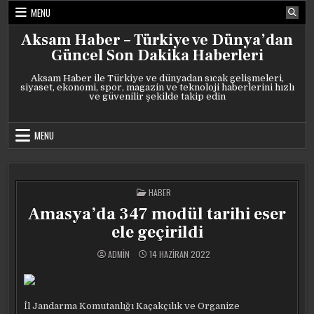
Skip
MENU
to
content
Aksam Haber – Türkiye ve Dünya’dan
Güncel Son Dakika Haberleri
Aksam Haber ile Türkiye ve dünyadan sıcak gelişmeleri,
siyaset, ekonomi, spor, magazin ve teknoloji haberlerini hızlı
ve güvenilir şekilde takip edin
MENU
POSTED
HABER
IN
Amasya’da 347 modül tarihi eser
ele geçirildi
ADMIN
14 HAZIRAN 2022
İl Jandarma Komutanlığı Kaçakçılık ve Organize