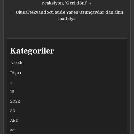
gezinmesi
reaksiyon: ‘Geri dön!’ →
← Ulusal tekvandocu Sude Yaren Uzunçavdar’dan altın
madalya
Kategoriler
Yasak
“Aşırı
1
15
2022
30
ABD
acı