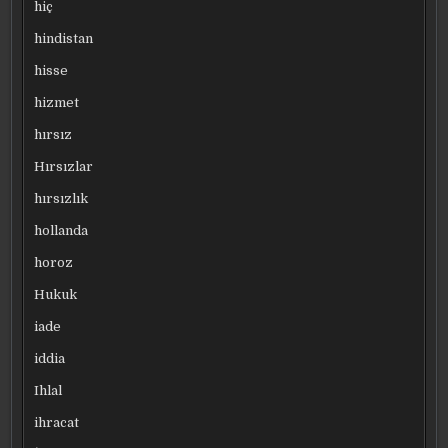
hiç
hindistan
hisse
hizmet
hırsız
Hırsızlar
hırsızlık
hollanda
horoz
Hukuk
iade
iddia
Ihlal
ihracat