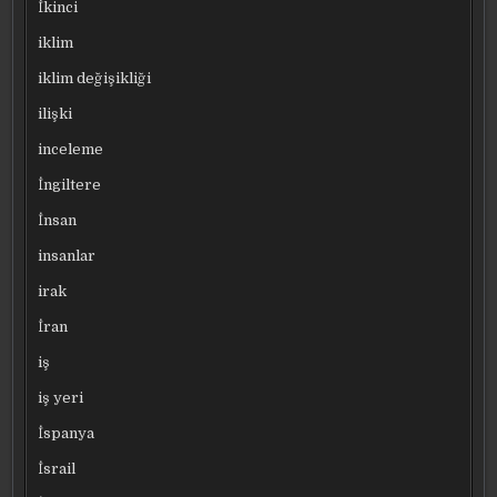
İkinci
iklim
iklim değişikliği
ilişki
inceleme
İngiltere
İnsan
insanlar
irak
İran
iş
iş yeri
İspanya
İsrail