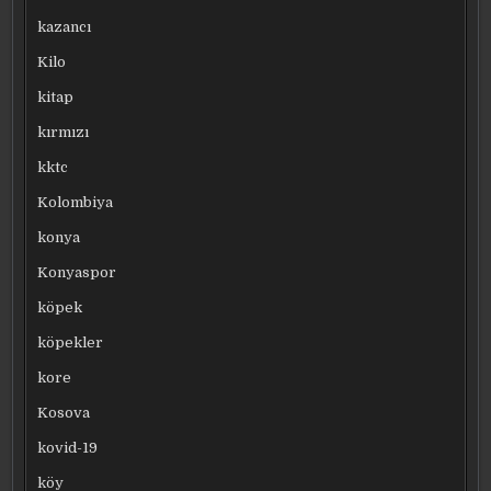
kazancı
Kilo
kitap
kırmızı
kktc
Kolombiya
konya
Konyaspor
köpek
köpekler
kore
Kosova
kovid-19
köy