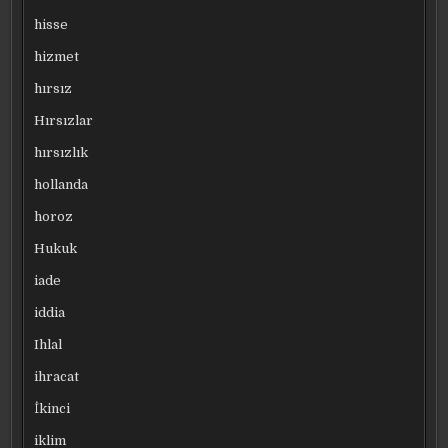
hisse
hizmet
hırsız
Hırsızlar
hırsızlık
hollanda
horoz
Hukuk
iade
iddia
Ihlal
ihracat
İkinci
iklim