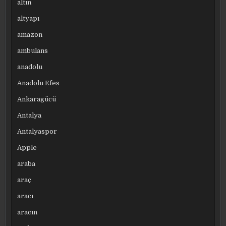
altın
altyapı
amazon
ambulans
anadolu
Anadolu Efes
Ankaragücü
Antalya
Antalyaspor
Apple
araba
araç
aracı
aracın