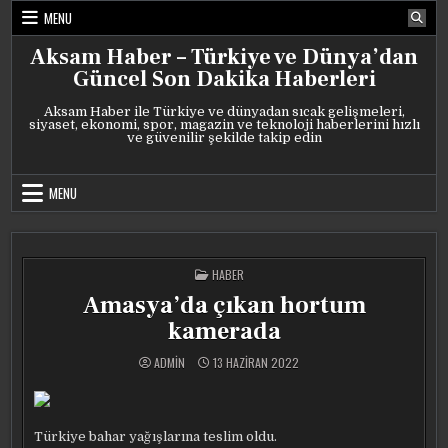
Skip
MENU
to
content
Aksam Haber – Türkiye ve Dünya’dan
Güncel Son Dakika Haberleri
Aksam Haber ile Türkiye ve dünyadan sıcak gelişmeleri,
siyaset, ekonomi, spor, magazin ve teknoloji haberlerini hızlı
ve güvenilir şekilde takip edin
MENU
POSTED
HABER
IN
Amasya’da çıkan hortum
kamerada
ADMIN
13 HAZIRAN 2022
Türkiye bahar yağışlarına teslim oldu.