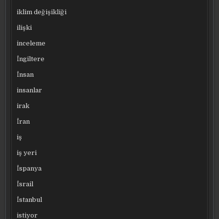
iklim değişikliği
ilişki
inceleme
İngiltere
İnsan
insanlar
irak
İran
iş
iş yeri
İspanya
İsrail
İstanbul
istiyor