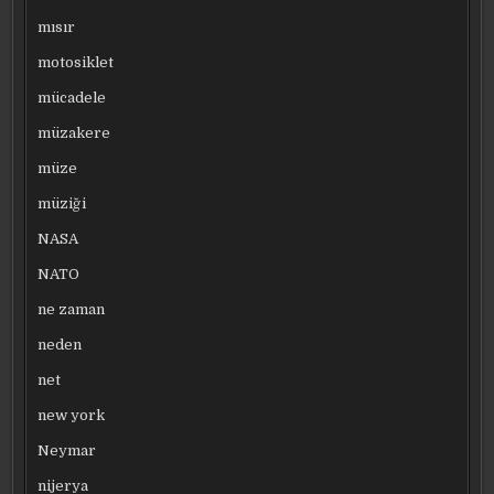
mısır
motosiklet
mücadele
müzakere
müze
müziği
NASA
NATO
ne zaman
neden
net
new york
Neymar
nijerya