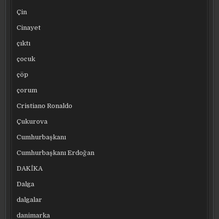
Çin
Cinayet
çıktı
çocuk
çöp
çorum
Cristiano Ronaldo
Çukurova
Cumhurbaşkanı
Cumhurbaşkanı Erdoğan
DAKİKA
Dalga
dalgalar
danimarka