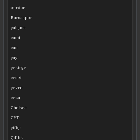
burdur
Bursaspor
çalışma
cami
can
çay
çekirge
ceset
çevre
ceza
Chelsea
CHP
çiftçi
Çiftlik