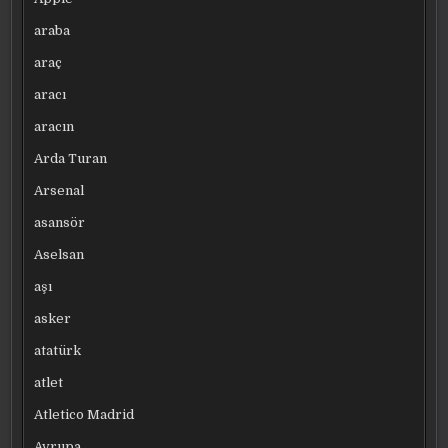
araba
araç
aracı
aracın
Arda Turan
Arsenal
asansör
Aselsan
aşı
asker
atatürk
atlet
Atletico Madrid
Avrupa