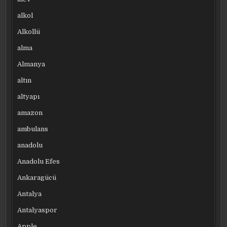
alkol
Alkollü
alma
Almanya
altın
altyapı
amazon
ambulans
anadolu
Anadolu Efes
Ankaragücü
Antalya
Antalyaspor
Apple