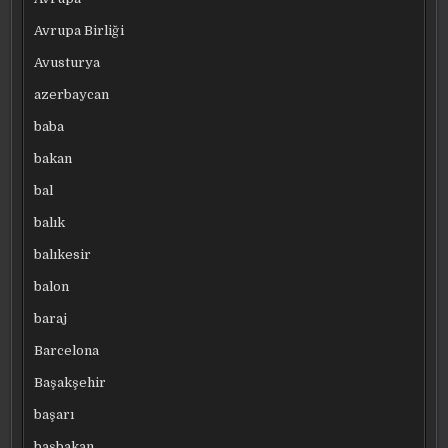
Avrupa Birliği
Avusturya
azerbaycan
baba
bakan
bal
balık
balıkesir
balon
baraj
Barcelona
Başakşehir
başarı
başbakan