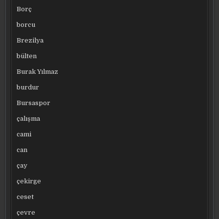
Borç
borcu
Brezilya
bülten
Burak Yılmaz
burdur
Bursaspor
çalışma
cami
can
çay
çekirge
ceset
çevre