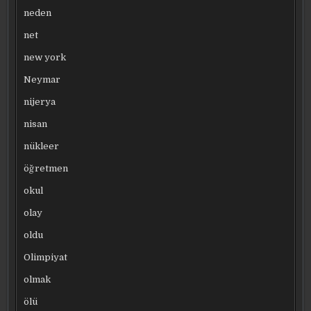
neden
net
new york
Neymar
nijerya
nisan
nükleer
öğretmen
okul
olay
oldu
Olimpiyat
olmak
ölü