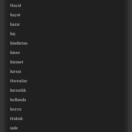
Hayal
hayat
hazır
hiç
hindistan
hisse
hizmet
hırsız
Hırsızlar
hırsızlık
hollanda
horoz
Hukuk
iade