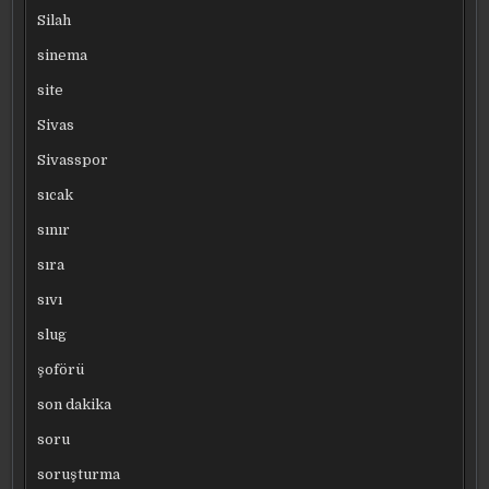
Silah
sinema
site
Sivas
Sivasspor
sıcak
sınır
sıra
sıvı
slug
şoförü
son dakika
soru
soruşturma