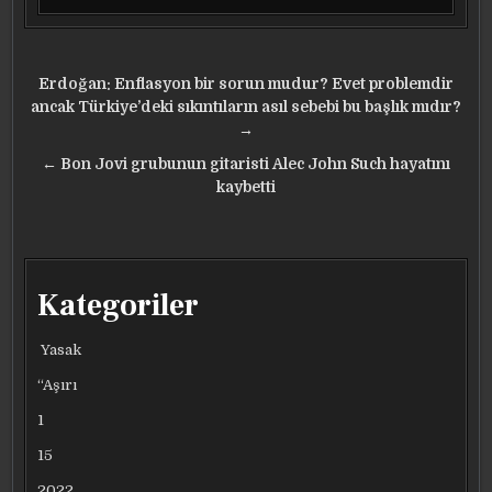
Yazı
Erdoğan: Enflasyon bir sorun mudur? Evet problemdir
gezinmesi
ancak Türkiye’deki sıkıntıların asıl sebebi bu başlık mıdır?
→
← Bon Jovi grubunun gitaristi Alec John Such hayatını
kaybetti
Kategoriler
Yasak
“Aşırı
1
15
2022