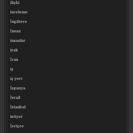
ilişki
inceleme
İngiltere
İnsan
insanlar
irak
İran
iş
iş yeri
İspanya
İsrail
İstanbul
istiyor
İsviçre