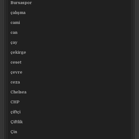
Bursaspor
çalışma
cami
can
çay
çekirge
ceset
çevre
ceza
Chelsea
CHP
çiftçi
Çiftlik
Çin