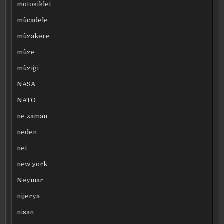
motosiklet
mücadele
müzakere
müze
müziği
NASA
NATO
ne zaman
neden
net
new york
Neymar
nijerya
nisan