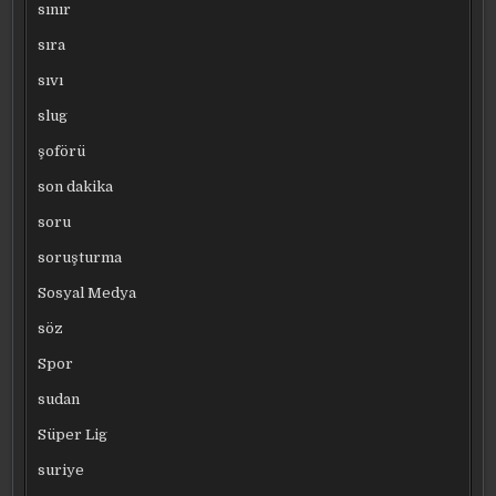
sınır
sıra
sıvı
slug
şoförü
son dakika
soru
soruşturma
Sosyal Medya
söz
Spor
sudan
Süper Lig
suriye