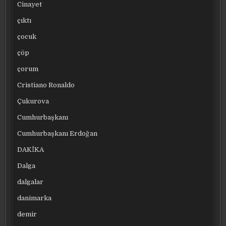
Cinayet
çıktı
çocuk
çöp
çorum
Cristiano Ronaldo
Çukurova
Cumhurbaşkanı
Cumhurbaşkanı Erdoğan
DAKİKA
Dalga
dalgalar
danimarka
demir