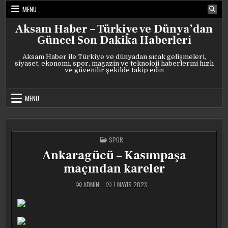
Skip
MENU
to
content
Aksam Haber – Türkiye ve Dünya’dan
Güncel Son Dakika Haberleri
Aksam Haber ile Türkiye ve dünyadan sıcak gelişmeleri,
siyaset, ekonomi, spor, magazin ve teknoloji haberlerini hızlı
ve güvenilir şekilde takip edin
MENU
POSTED
SPOR
IN
Ankaragücü – Kasımpaşa
maçından kareler
ADMIN
1 MAYIS 2023