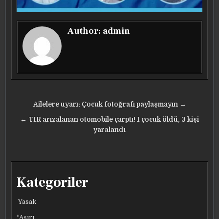
Author:
admin
Yazı
Ailelere uyarı: Çocuk fotoğrafı paylaşmayın →
gezinmesi
← TIR arızalanan otomobile çarptı! 1 çocuk öldü, 3 kişi
yaralandı
Kategoriler
Yasak
“Aşırı