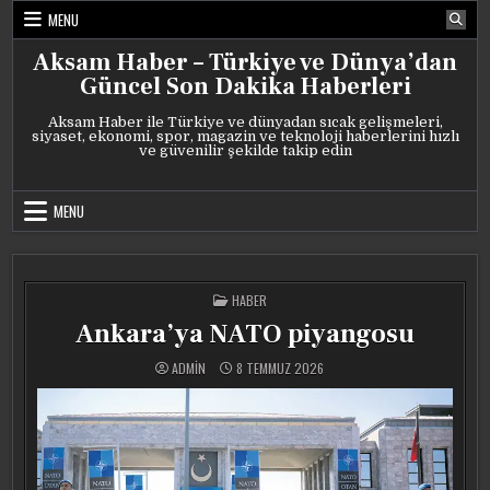
Skip
MENU
to
content
Aksam Haber – Türkiye ve Dünya’dan
Güncel Son Dakika Haberleri
Aksam Haber ile Türkiye ve dünyadan sıcak gelişmeleri,
siyaset, ekonomi, spor, magazin ve teknoloji haberlerini hızlı
ve güvenilir şekilde takip edin
MENU
POSTED
HABER
IN
Ankara’ya NATO piyangosu
ADMIN
8 TEMMUZ 2026