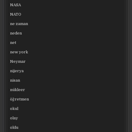
NASA
NATO
ne zaman
neden
net
new york
Neymar
nijerya
nisan
nükleer
öğretmen
okul
olay
oldu