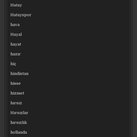
Hatay
Hatayspor
hava
Hayal
hayat
hazır
hiç
hindistan
hisse
hizmet
hırsız
Hırsızlar
hırsızlık
hollanda