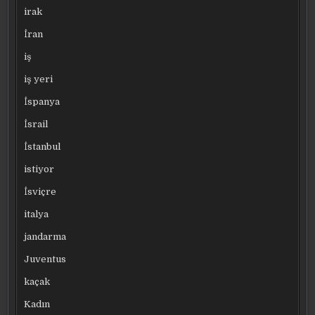
irak
İran
iş
iş yeri
İspanya
İsrail
İstanbul
istiyor
İsviçre
italya
jandarma
Juventus
kaçak
Kadın