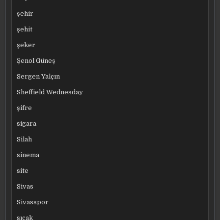
şehir
şehit
şeker
Şenol Güneş
Sergen Yalçın
Sheffield Wednesday
şifre
sigara
Silah
sinema
site
Sivas
Sivasspor
sıcak