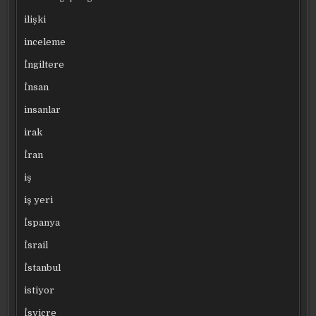
ilişki
inceleme
İngiltere
İnsan
insanlar
irak
İran
iş
iş yeri
İspanya
İsrail
İstanbul
istiyor
İsviçre