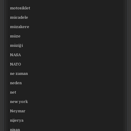
motosiklet
mücadele
müzakere
müze
müziği
NASA
NATO
ne zaman
neden
net
new york
Neymar
nijerya
nisan