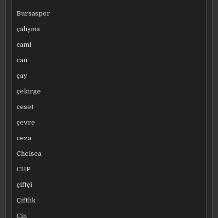
Bursaspor
çalışma
cami
can
çay
çekirge
ceset
çevre
ceza
Chelsea
CHP
çiftçi
Çiftlik
Çin