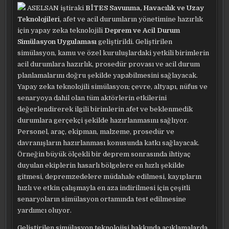
ASELSAN iştiraki
BİTES Savunma, Havacılık ve Uzay
Teknolojileri
, afet ve acil durumların yönetimine hazırlık
için yapay zeka teknolojili
Deprem ve Acil Durum
Simülasyon Uygulaması
geliştirildi. Geliştirilen
simülasyon, kamu ve özel kuruluşlardaki yetkili birimlerin
acil durumlara hazırlık, prosedür provası ve acil durum
planlamalarını doğru şekilde yapabilmesini sağlayacak.
Yapay zeka teknolojili simülasyon; çevre, altyapı, nüfus ve
senaryoya dahil olan tüm aktörlerin etkilerini
değerlendirerek ilgili birimlerin afet ve beklenmedik
durumlara gerçekçi şekilde hazırlanmasını sağlıyor.
Personel, araç, ekipman, malzeme, prosedür ve
davranışların hazırlanması konusunda katkı sağlayacak.
Örneğin büyük ölçekli bir deprem sonrasında ihtiyaç
duyulan ekiplerin hasarlı bölgelere en hızlı şekilde
gitmesi, depremzedelere müdahale edilmesi, kayıpların
hızlı ve etkin çalışmayla en aza indirilmesi için çeşitli
senaryoların simülasyon ortamında test edilmesine
yardımcı oluyor.
Geliştirilen simülasyon teknolojisi hakkında açıklamalarda