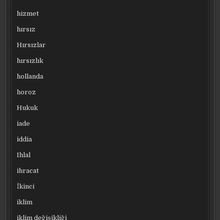
hizmet
hırsız
Hırsızlar
hırsızlık
hollanda
horoz
Hukuk
iade
iddia
Ihlal
ihracat
İkinci
iklim
iklim değişikliği