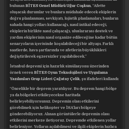
bulunan
BİTES Genel Müdürü Uğur Coşkun
, “Afette
oluşacak durumlar ve bunlara müdahale edecek ekiplerin
doğru planlanması, sevkiyatı, lojistik planlamaları, bunların
sahada hangi yolları kullanacağı, nasıl intikal edeceği,
ekiplerin birlikte nasıl çalışacağı, uluslararası destek ve
yardım ekiplerinin nasıl organize edileceğine kadar bütün
senaryoların içerisinde koşulabileceği bir altyapı. Farklı
saatlerde, hava şartlarında ve afetlerin büyüklükleri
değiştirilerek egzersizler yapılabilecek.”
İstanbul depremi için hazırlık simülasyonu üzerinden
örnek veren
BİTES Oyun Teknolojileri ve Uygulama
Yazılımları Grup Lideri Çağatay Çelik
, şu ifadeleri kullandı:
“Öncelikle bir deprem yaratılıyor. Bu deprem hangi bölge
ya da bölgeleri etkileyecekse haritada
belirleyebiliyorsunuz. Depremin olası etkilerini
görebilmek için helikopter ve İHA’ları bölgeye
gönderebiliyoruz. Alınan görüntülerle depremin olası
etkilerini merkeze iletiyoruz. Depremde etkilenen yollar
belirleniyor. Yolların açılabilmesi ve ilgili ekiplerin hızlıca