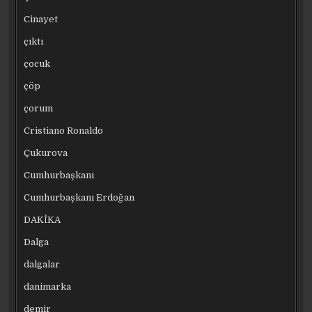
Cinayet
çıktı
çocuk
çöp
çorum
Cristiano Ronaldo
Çukurova
Cumhurbaşkanı
Cumhurbaşkanı Erdoğan
DAKİKA
Dalga
dalgalar
danimarka
demir