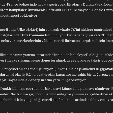
s-de-France bölgesinde hayata geçirecek. İlk etapta Dunkirk’teki Loon
rkezi kampüsleri kurulacak.
SoftBank CEO’su Masayoshi Son ile Emm
ileştirmesi bekleniyor.
erji oldu. Ülke elektriğinin yaklaşık
yüzde 70’ini nükleer santraller
catçılarından biri konumunda bulunuyor. Devlet enerji şirketi EDF ta
 zeka veri merkezlerinin yüksek enerji ihtiyacını karşılamak için önem
lke olmasının yatırım kararında “kesinlikle belirleyici” olduğunu ifade
sini veri merkezi kampüsüne dönüştürülmek üzere projeye tahsis edecek
ikkat çekici bir tezat oluşturuyor. Şirket, Ohio’da planladığı
10 gigavat
olara
mal olacak 9,2 gigavat üretim kapasitesine sahip bir doğal gaz san
yapısı sayesinde ek enerji üretim yatırımı gerekmiyor.
e Dunkirk Limanı çevresinde bir sanayi kümesi oluşturmayı planlıyor. 
eider Electric ise güç modüllerinin entegrasyonunu gerçekleştirecek.
merkezleri için geliştirdiği enerji çözümlerinin ardından dikey entegr