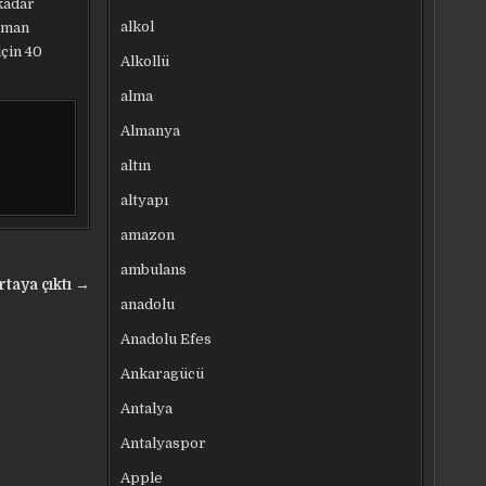
kadar
alkol
nsman
için 40
Alkollü
alma
Almanya
altın
altyapı
amazon
ambulans
rtaya çıktı →
anadolu
Anadolu Efes
Ankaragücü
Antalya
Antalyaspor
Apple