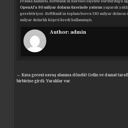
Fransa hamlesi, SoftBank’ın küresel ölçekte sürdürdüğü agr
OpenAI’a 30 milyar doların üzerinde yatırım
yaparak yakla
gerektiriyor. SoftBank’ın toplam borcu 130 milyar doların 
milyar dolarlık köprü kredi kullanmıştı.
Author:
admin
Yazı
← Kına gecesi savaş alanına döndü! Gelin ve damat taraf
gezinmesi
birbirine girdi: Yaralılar var