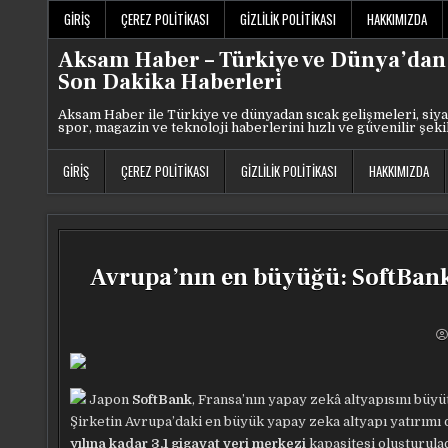
Skip
GIRIŞ
ÇEREZ POLITIKASI
GIZLILIK POLITIKASI
HAKKIMIZDA
to
content
Aksam Haber – Türkiye ve Dünya’dan
Son Dakika Haberleri
Aksam Haber ile Türkiye ve dünyadan sıcak gelişmeleri, siya
spor, magazin ve teknoloji haberlerini hızlı ve güvenilir şeki
GIRIŞ
ÇEREZ POLITIKASI
GIZLILIK POLITIKASI
HAKKIMIZDA
Avrupa’nın en büyüğü: SoftBank
Japon
SoftBank
, Fransa’nın yapay zekâ altyapısını büy
Şirketin Avrupa’daki en büyük yapay zeka altyapı yatırımı
yılına kadar 3,1 gigavat veri merkezi
kapasitesi oluşturula