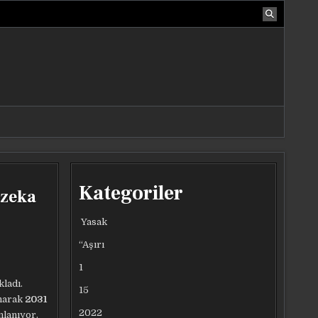
Kategoriler
 zeka
Yasak
“Aşırı
1
kladı.
15
anarak
2031
2022
nlanıyor.