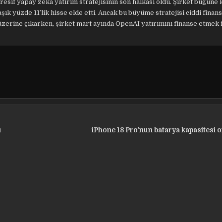
esif yapay zeka yatırım stratejisinin son halkası oldu. Şirket bugüne 
şık yüzde 11’lik hisse elde etti. Ancak bu büyüme stratejisi ciddi fina
üzerine çıkarken, şirket mart ayında OpenAI yatırımını finanse etmek 
ı
iPhone 18 Pro’nun batarya kapasitesi o