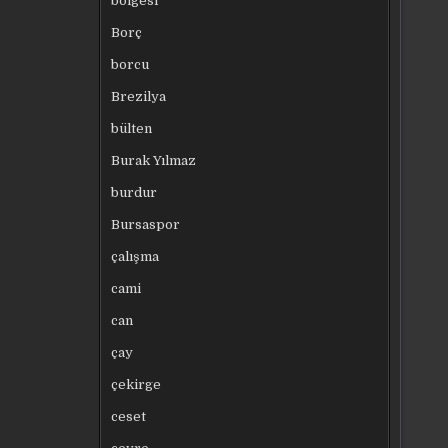
bölgesi
Borç
borcu
Brezilya
bülten
Burak Yılmaz
burdur
Bursaspor
çalışma
cami
can
çay
çekirge
ceset