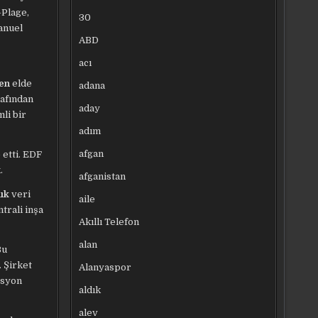
-Plage,
30
anuel
ABD
acı
den
elde
adana
rafından
aday
li bir
adım
afgan
 etti. EDF
.
afganistan
lık
veri
aile
trali inşa
Akıllı Telefon
alan
Bu
 Şirket
Alanyaspor
asyon
aldık
alev