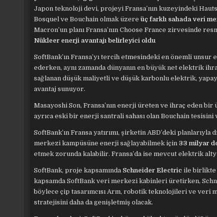
Japon teknoloji devi, projeyi Fransa’nın kuzeyindeki Haut
Bosquel ve Bouchain olmak üzere
üç farklı sahada veri me
Macron’un planı Fransa’nın Choose France zirvesinde resm
Nükleer enerji avantajı belirleyici oldu
SoftBank’ın Fransa’yı tercih etmesindeki en önemli unsur en
ederken, aynı zamanda dünyanın en büyük net elektrik ihra
sağlanan düşük maliyetli ve düşük karbonlu elektrik, yapay
avantaj sunuyor.
Masayoshi Son, Fransa’nın enerji üreten ve ihraç eden bir ü
ayrıca eski bir enerji santrali sahası olan Bouchain tesi
SoftBank’ın Fransa yatırımı, şirketin ABD’deki planlarıyla d
merkezi kampüsüne enerji sağlayabilmek için
33 milyar d
etmek zorunda kalabilir. Fransa’da ise mevcut elektrik alt
SoftBank, proje kapsamında
Schneider Electric
ile birlikt
kapsamda SoftBank veri merkezi kabinleri üretirken, Schn
böylece çip tasarımcısı Arm, robotik teknolojileri ve veri 
stratejisini daha da genişletmiş olacak.