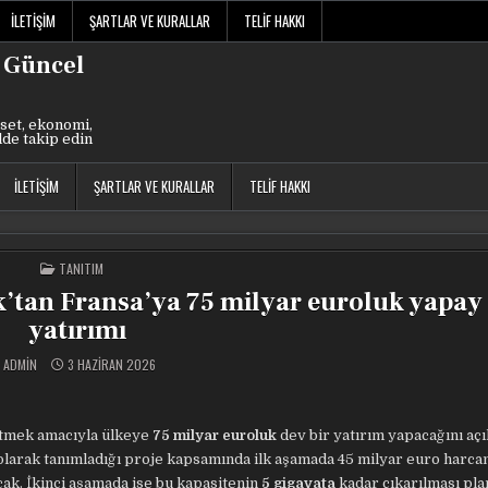
İLETIŞIM
ŞARTLAR VE KURALLAR
TELIF HAKKI
 Güncel
set, ekonomi,
lde takip edin
İLETIŞIM
ŞARTLAR VE KURALLAR
TELIF HAKKI
POSTED
TANITIM
IN
’tan Fransa’ya 75 milyar euroluk yapay
yatırımı
ADMIN
3 HAZIRAN 2026
ütmek amacıyla ülkeye
75 milyar euroluk
dev bir yatırım yapacağını açı
 olarak tanımladığı proje kapsamında ilk aşamada 45 milyar euro harc
cak. İkinci aşamada ise bu kapasitenin
5 gigavata
kadar çıkarılması pla