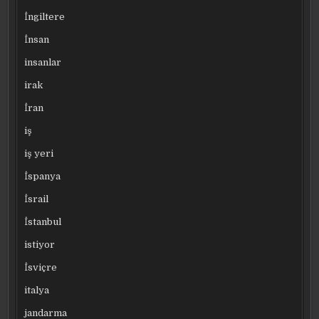
İngiltere
İnsan
insanlar
irak
İran
iş
iş yeri
İspanya
İsrail
İstanbul
istiyor
İsviçre
italya
jandarma