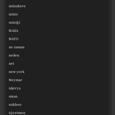
müzakere
müze
müziği
NASA
NATO
ne zaman
neden
net
new york
Neymar
nijerya
nisan
nükleer
öğretmen