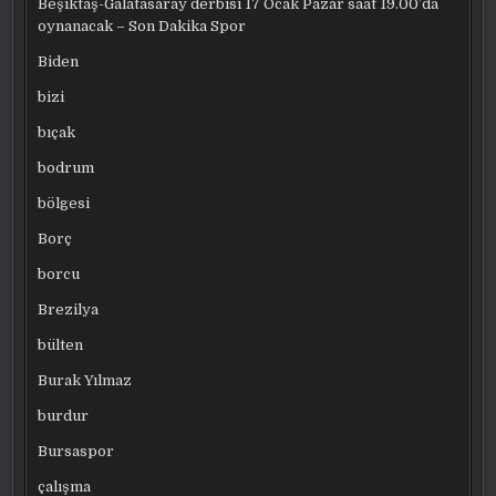
Beşiktaş-Galatasaray derbisi 17 Ocak Pazar saat 19.00’da
oynanacak – Son Dakika Spor
Biden
bizi
bıçak
bodrum
bölgesi
Borç
borcu
Brezilya
bülten
Burak Yılmaz
burdur
Bursaspor
çalışma