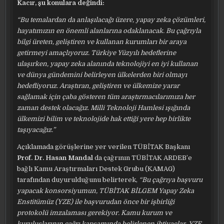
Kacır, şu konulara değindi:
“Bu temalardan da anlaşılacağı üzere, yapay zeka çözümleri,
hayatımızın en önemli alanlarına odaklanacak. Bu çağrıyla
bilgi üreten, geliştiren ve kullanan kurumları bir araya
getirmeyi amaçlıyoruz. Türkiye Yüzyılı hedeflerine
ulaşırken, yapay zeka alanında teknolojiyi en iyi kullanan
ve dünya gündemini belirleyen ülkelerden biri olmayı
hedefliyoruz. Araştıran, geliştiren ve ülkemize yarar
sağlamak için çaba gösteren tüm araştırmacılarımıza her
zaman destek olacağız. Milli Teknoloji Hamlesi ışığında
ülkemizi bilim ve teknolojide hak ettiği yere hep birlikte
taşıyacağız.”
Açıklamada görüşlerine yer verilen TÜBİTAK Başkanı
Prof. Dr. Hasan Mandal
da çağrının TÜBİTAK ARDEB’e
bağlı Kamu Araştırmaları Destek Grubu (KAMAG)
tarafından duyurulduğunu belirterek,
“Bu çağrıya başvuru
yapacak konsorsiyumun, TÜBİTAK BİLGEM Yapay Zeka
Enstitümüz (YZE) ile başvurudan önce bir işbirliği
protokolü imzalaması gerekiyor. Kamu kurum ve
kuruluşlarının çağrı kapsamında belirlenen ihtiyaçlar, YZE