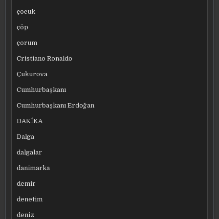
çocuk
çöp
çorum
Cristiano Ronaldo
Çukurova
Cumhurbaşkanı
Cumhurbaşkanı Erdoğan
DAKİKA
Dalga
dalgalar
danimarka
demir
denetim
deniz