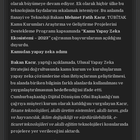
olarak büyümeye devam ediyor. Ek olarak hiçbir ülke bu
teknolojinin faydalarını ıskalamak istemiyor. Bu anlamda
Sanayi ve Teknoloji Bakanı
Mehmet Fatih Kacır
, TÜBİTAK
Kamu Kurumları Araştırma ve Geliştirme Projelerini
Destekleme Programı kapsamında
“Kamu Yapay Zeka
Ekosistemi – 2023”
çağrısının başvurularının açıldığını
duyurdu.
Kamudan yapay zeka adımı
Bakan Kacır
, yaptığı açıklamada, Ulusal Yapay Zeka
Stratejisi doğrultusunda kamu kurum ve kuruluşlarının
yapay zeka çözümlerine olan ihtiyaçlarının geliştirilmesi,
bu alanda biriken bilginin farklı alanlarda kullanılması ve
yaygınlaştırılmasının hedeflendiğini ifade etti.
Cumhurbaşkanlığı Dijital Dönüşüm Ofisi Başkanlığı’nın
çağrıya müşteri kurum olarak katıldığını vurgulayan Kacır,
finans teknolojileri, akıllı üretim sistemleri, akıllı tarım, gıda
ve hayvancılık, iklim değişikliği ve sürdürülebilirlik, e-
ticaret teknolojileri ve akıllı eğitim
teknolojileri konularında
projelere yer verileceğini aktardı.