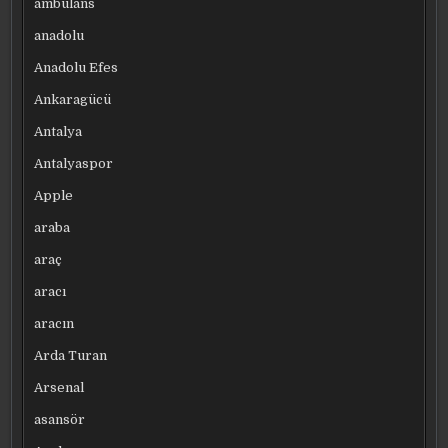
ambulans
anadolu
Anadolu Efes
Ankaragücü
Antalya
Antalyaspor
Apple
araba
araç
aracı
aracın
Arda Turan
Arsenal
asansör