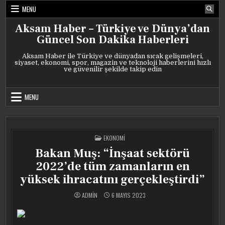
Skip
MENU
to
content
Aksam Haber – Türkiye ve Dünya’dan
Güncel Son Dakika Haberleri
Aksam Haber ile Türkiye ve dünyadan sıcak gelişmeleri,
siyaset, ekonomi, spor, magazin ve teknoloji haberlerini hızlı
ve güvenilir şekilde takip edin
MENU
POSTED
EKONOMI
IN
Bakan Muş: “İnşaat sektörü
2022’de tüm zamanların en
yüksek ihracatını gerçekleştirdi”
ADMIN
6 MAYIS 2023