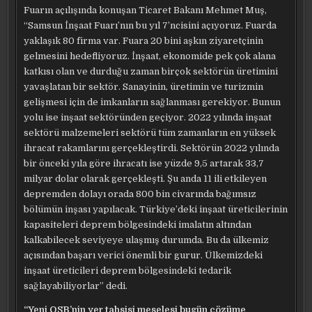
Fuarın açılışında konuşan Ticaret Bakanı Mehmet Muş,
“Samsun İnşaat Fuarı’nın bu yıl 7’ncisini açıyoruz. Fuarda
yaklaşık 80 firma var. Fuara 20 bini aşkın ziyaretçinin
gelmesini hedefliyoruz. İnşaat, ekonomide pek çok alana
katkısı olan ve durduğu zaman birçok sektörün üretimini
yavaşlatan bir sektör. Sanayinin, üretimin ve turizmin
gelişmesi için de imkanların sağlanması gerekiyor. Bunun
yolu ise inşaat sektöründen geçiyor. 2022 yılında inşaat
sektörü malzemeleri sektörü tüm zamanların en yüksek
ihracat rakamlarını gerçekleştirdi. Sektörün 2022 yılında
bir önceki yıla göre ihracatı ise yüzde 9,5 artarak 33,7
milyar dolar olarak gerçekleşti. Şu anda 11 ili etkileyen
depremden dolayı orada 800 bin civarında bağımsız
bölümün inşası yapılacak. Türkiye’deki inşaat üreticilerinin
kapasiteleri deprem bölgesindeki imalatın altından
kalkabilecek seviyeye ulaşmış durumda. Bu da ülkemiz
açısından başarı verici önemli bir gurur. Ülkemizdeki
inşaat üreticileri deprem bölgesindeki tedarik
sağlayabiliyorlar” dedi.
“Yeni OSB’nin yer tahsisi meselesi bugün çözüme