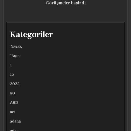
Görüşmeler başladı
Kategoriler
Yasak
“Aşırı
1
15
2022
30
ABD
acı
adana
aday