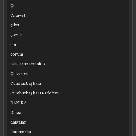
Çin
Cinayet
çıktı
çocuk
çöp
çorum
Cristiano Ronaldo
Çukurova
Cumhurbaşkanı
Cumhurbaşkanı Erdoğan
DAKİKA
Dalga
dalgalar
danimarka