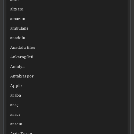
altyapı
amazon
ambulans
anadolu
Anadolu Efes
Ankaragücü
Antalya
Antalyaspor
Apple
araba
araç
aracı
aracın
Arda Turan