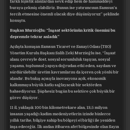
farklı lojistik alanlardan sevk edip hem de hammaddeyi
buraya çekmiş olabiliriz. Bunun ise yatırımcının Samsun’u
tercih etmesine önemli olacak diye düşünüyoruz” şeklinde
konuştu.
Başkan Murzioğlu: “İnşaat sektörünün kritik önemini bu
depremde tekrar anladık”
Açılışta konuşan Samsun Ticaret ve Sanayi Odası (TSO)
Yönetim Kurulu Başkanı Salih Zeki Murzioğlu ise, “İnşaat
alanı; çevreyle dost, sosyal sorumluluk taşıyan, sosyal
yaşama, toplumsal yapıya doğrudan etki eden, saydam ve
sürdürülebilir üretim kavramlarını da içeren çok yönlü bir
alandır. Bu bakış açısıyla inovasyona açık, ekonomik
kalkınmaya büyük katkı sağlayacak bir sektörden
bahsediyoruz. Şüphesiz bugün bu sektöre çok büyük bir
görev düşüyor.
11 il, yaklaşık 100 bin kilometrekare alan, 13,5 milyon
insanın yaşadığı kadim medeniyetlerin izinde binlerce
yıllık tarihe, bilgiye sahip bu bölgeyi el birliği ile yeniden
inşa edeceğiz. İlk andan itibaren afet bölgesinde olan Sayın