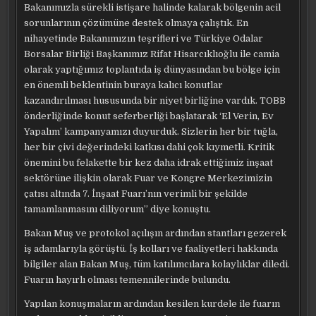
Bakanımızla sürekli istişare halinde kalarak bölgenin acil
sorunlarının çözümüne destek olmaya çalıştık. En
nihayetinde Bakanımızın teşrifleri ve Türkiye Odalar
Borsalar Birliği Başkanımız Rifat Hisarcıklıoğlu ile camia
olarak yaptığımız toplantıda iş dünyasından bu bölge için
en önemli beklentinin buraya kalıcı konutlar
kazandırılması hususunda bir niyet birliğine vardık. TOBB
önderliğinde konut seferberliği başlatarak ‘El Verin, Ev
Yapalım’ kampanyamızı duyurduk. Sizlerin her bir tuğla,
her bir çivi değerindeki katkısı dahi çok kıymetli. Kritik
önemini bu felakette bir kez daha idrak ettiğimiz inşaat
sektörüne ilişkin olarak Fuar ve Kongre Merkezimizin
çatısı altında 7. İnşaat Fuarı’nın verimli bir şekilde
tamamlanmasını diliyorum” diye konuştu.
Bakan Muş ve protokol açılışın ardından stantları gezerek
iş adamlarıyla görüştü. İş kolları ve faaliyetleri hakkında
bilgiler alan Bakan Muş, tüm katılımcılara kolaylıklar diledi.
Fuarın hayırlı olması temennilerinde bulundu.
Yapılan konuşmaların ardından kesilen kurdele ile fuarın