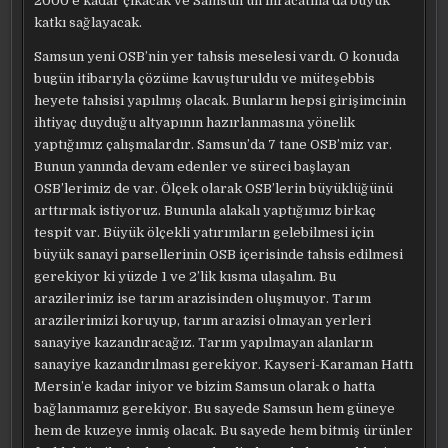
2000’e kadar çıkacak ve Samsun’un ihracatına da büyük
katkı sağlayacak.
Samsun yeni OSB’nin yer tahsis meselesi vardı. O konuda
bugün itibarıyla çözüme kavuşturuldu ve müteşebbis
heyete tahsisi yapılmış olacak. Bunların hepsi girişimcinin
ihtiyaç duyduğu altyapının hazırlanmasına yönelik
yaptığımız çalışmalardır. Samsun’da 7 tane OSB’miz var.
Bunun yanında devam edenler ve süreci başlayan
OSB’lerimiz de var. Ölçek olarak OSB’lerin büyüklüğünü
arttırmak istiyoruz. Bununla alakalı yaptığımız birkaç
tespit var. Büyük ölçekli yatırımların gelebilmesi için
büyük sanayi parsellerinin OSB içerisinde tahsis edilmesi
gerekiyor ki yüzde 1 ve 2’lik kısma ulaşalım. Bu
arazilerimiz ise tarım arazisinden oluşmuyor. Tarım
arazilerimizi koruyup, tarım arazisi olmayan yerleri
sanayiye kazandıracağız. Tarım yapılmayan alanların
sanayiye kazandırılması gerekiyor. Kayseri-Karaman Hattı
Mersin’e kadar iniyor ve bizim Samsun olarak o hatta
bağlanmamız gerekiyor. Bu sayede Samsun hem güneye
hem de kuzeye inmiş olacak. Bu sayede hem bitmiş ürünler