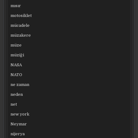
mısır
motosiklet
mücadele
müzakere
müze
müziği
NASA
NATO
ne zaman
neden
net
new york
Neymar
nijerya