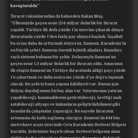
kavuşturuldu”
İhracat rakamlarından da bahseden Bakan Muş,
“Ülkemizde geçen sene 254 milyar dolarlık bir ihracat
yapıldı. Türkiye ilk defa yüzde 1’in üzerine çıkarak dünya
ihracatında yüzde 1’den fazla pay almaya başladı. İnşallah
bu oranı daha da arttırmak istiyoruz. Samsun, Karadeniz’in
en büyük şehri. Samsun önemli lojistik alanları, limanları,
raylı sistemi bulunan bir şehir. Dolayısıyla Samsun’un
geçen sene 1,3 milyar dolarlık bir ihracatı oldu. Amacımız
ilk etapta Samsun’un Türkiye ihracatında aldığı payı yüzde
1’e çıkartmak ve daha sonra ise yüzde 2’ye doğru taşımak
olacak. Bu şehrin bunu yapma kabiliyeti var. Bunun için
ihtiyaç duyduğumuz birkaç alan var. Yatırımcının yatırım
yapabileceği, hammaddesini getirebileceği, ürettiği malı
satabileceği altyapı ve imkanların geliştirilebilmesi gibi
konularda çalışmalar yapacağız. Bu sayede ihracatın
artmasına da katkı sağlamış olacağız. Samsun’da 644 bin
metrekare arazi üzerinde Orta Karadeniz Serbest Bölgesi
kuruldu. Şehrimize hayırlı olsun. Serbest bölgenin alanı