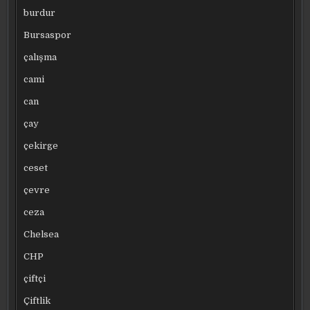
burdur
Bursaspor
çalışma
cami
can
çay
çekirge
ceset
çevre
ceza
Chelsea
CHP
çiftçi
Çiftlik