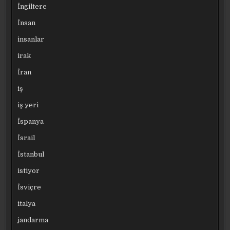
İngiltere
İnsan
insanlar
irak
İran
iş
iş yeri
İspanya
İsrail
İstanbul
istiyor
İsviçre
italya
jandarma