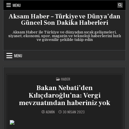
Skip
MENU
to
content
Aksam Haber – Türkiye ve Dünya’dan
Güncel Son Dakika Haberleri
Aksam Haber ile Türkiye ve dünyadan sıcak gelişmeleri,
siyaset, ekonomi, spor, magazin ve teknoloji haberlerini hızlı
ve güvenilir şekilde takip edin
MENU
POSTED
HABER
IN
Bakan Nebati’den
Kılıçdaroğlu’na: Vergi
mevzuatından haberiniz yok
ADMIN
30 NISAN 2023