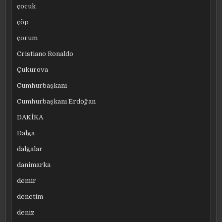
çocuk
çöp
çorum
Cristiano Ronaldo
Çukurova
Cumhurbaşkanı
Cumhurbaşkanı Erdoğan
DAKİKA
Dalga
dalgalar
danimarka
demir
denetim
deniz