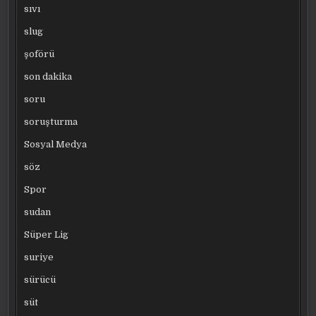
sıvı
slug
şoförü
son dakika
soru
soruşturma
Sosyal Medya
söz
Spor
sudan
Süper Lig
suriye
sürücü
süt