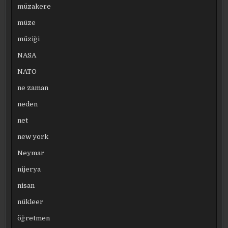
müzakere
müze
müziği
NASA
NATO
ne zaman
neden
net
new york
Neymar
nijerya
nisan
nükleer
öğretmen