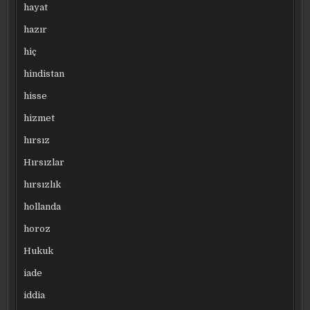
hayat
hazır
hiç
hindistan
hisse
hizmet
hırsız
Hırsızlar
hırsızlık
hollanda
horoz
Hukuk
iade
iddia