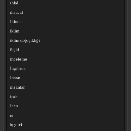
Ihlal
ihracat
İkinci
iklim
iklim değişikliği
ilişki
inceleme
İngiltere
İnsan
insanlar
irak
İran
iş
iş yeri