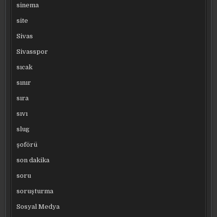
sinema
site
Sivas
Sivasspor
sıcak
sınır
sıra
sıvı
slug
şoförü
son dakika
soru
soruşturma
Sosyal Medya