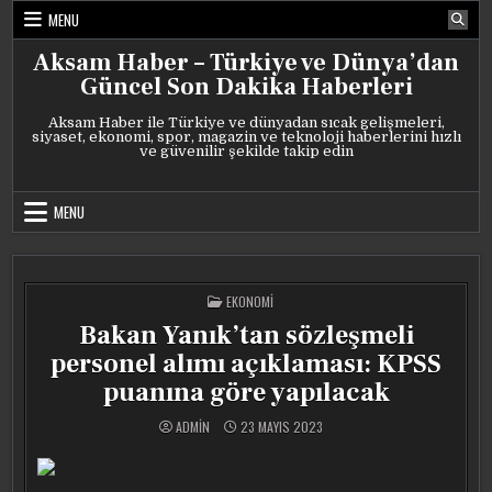
Skip
MENU
to
content
Aksam Haber – Türkiye ve Dünya’dan
Güncel Son Dakika Haberleri
Aksam Haber ile Türkiye ve dünyadan sıcak gelişmeleri,
siyaset, ekonomi, spor, magazin ve teknoloji haberlerini hızlı
ve güvenilir şekilde takip edin
MENU
POSTED
EKONOMI
IN
Bakan Yanık’tan sözleşmeli
personel alımı açıklaması: KPSS
puanına göre yapılacak
ADMIN
23 MAYIS 2023