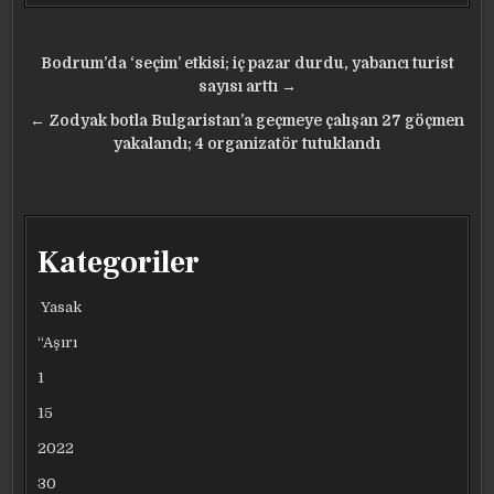
Yazı
Bodrum’da ‘seçim’ etkisi; iç pazar durdu, yabancı turist
gezinmesi
sayısı arttı →
← Zodyak botla Bulgaristan’a geçmeye çalışan 27 göçmen
yakalandı; 4 organizatör tutuklandı
Kategoriler
Yasak
“Aşırı
1
15
2022
30