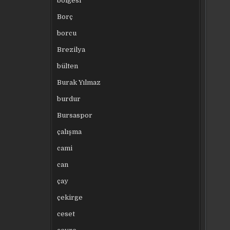
bölgesi
Borç
borcu
Brezilya
bülten
Burak Yılmaz
burdur
Bursaspor
çalışma
cami
can
çay
çekirge
ceset