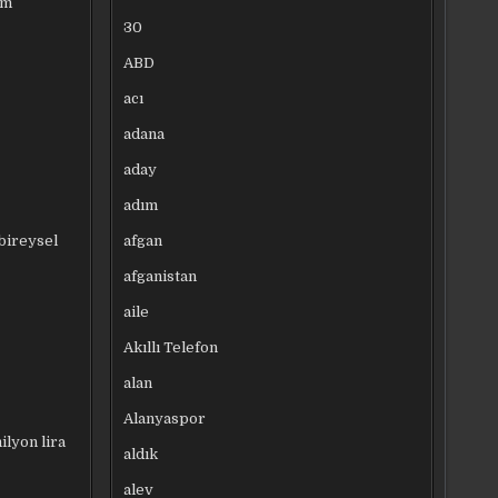
am
30
ABD
acı
adana
aday
adım
afgan
 bireysel
afganistan
aile
Akıllı Telefon
alan
Alanyaspor
ilyon lira
aldık
alev