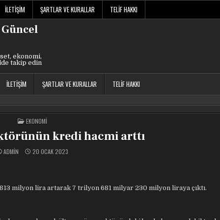
İLETIŞIM
ŞARTLAR VE KURALLAR
TELIF HAKKI
 Güncel
set, ekonomi,
lde takip edin
İLETIŞIM
ŞARTLAR VE KURALLAR
TELIF HAKKI
POSTED
EKONOMI
IN
ktörünün kredi hacmi arttı
ADMIN
20 OCAK 2023
3 milyon lira artarak 7 trilyon 681 milyar 230 milyon liraya çıktı.