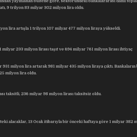
dan yayınlanan bültene göre, sektöründeki bankalararası dahil topl
, 9 trilyon 83 milyar 302 milyon lira oldu.
lyon lira artışla 1 trilyon 107 milyar 477 milyon liraya yükseldi.
 milyar 233 milyon lirası taşıt ve 694 milyar 761 milyon lirası ihtiyaç
r 931 milyon lira artarak 981 milyar 435 milyon liraya çıktı. Bankaların
25 milyon lira oldu.
ı taksitli, 236 milyar 98 milyon lirası taksitsiz oldu.
ki alacaklar, 13 Ocak itibarıyla bir önceki haftaya göre 1 milyar 382 m