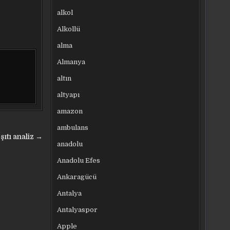
alkol
Alkollü
alma
Almanya
altın
altyapı
amazon
ambulans
ıtı analiz →
anadolu
Anadolu Efes
Ankaragücü
Antalya
Antalyaspor
Apple