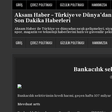
Skip
GIRIŞ
ÇEREZ POLITIKASI
GIZLILIK POLITIKASI
HAKKIMIZDA
to
content
Aksam Haber – Türkiye ve Dünya’dan
Son Dakika Haberleri
Aksam Haber ile Türkiye ve dünyadan sıcak gelişmeleri, siya
spor, magazin ve teknoloji haberlerini hızlı ve güvenilir şeki
GIRIŞ
ÇEREZ POLITIKASI
GIZLILIK POLITIKASI
HAKKIMIZDA
Bankacılık se
Bankacılık sektörünün kredi hacmi, geçen hafta 107 milyar 81
Mevduat arttı