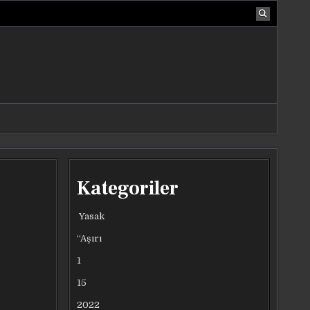
Kategoriler
Yasak
“Aşırı
1
15
2022