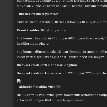
Bankacılık Düzenleme ve Denetleme Kurumu (BDDK) tarafın
mevduat, yüzde 2,5 artan bankacılık sektörü toplam mevduatı
Tüketici kredileri yükseldi
Tüketici kredileri tutarı, 13 Ocak itibarıyla 13 milyar 717 mi
Konut kredileri 361,4 milyar lira
Söz konusu kredilerin 361 milyar 483 milyon lirası konut, 51
kredilerinden oluştu.
Söz konusu dönemde taksitli ticari kredilerin tutarı 4 milya
kredi kartı alacakları da yüzde 2,8 yükselerek 463 milyar 8
Bireysel kredi kartı alacakları dağılımı
Bireysel kredi kartı alacaklarının 227 milyar 727 milyon liras
Takipteki alacaklar yükseldi
BDDK haftalık verilerine göre, bankacılık sektöründe takipte
artarak 161 milyar 653 milyon liraya yükseldi.