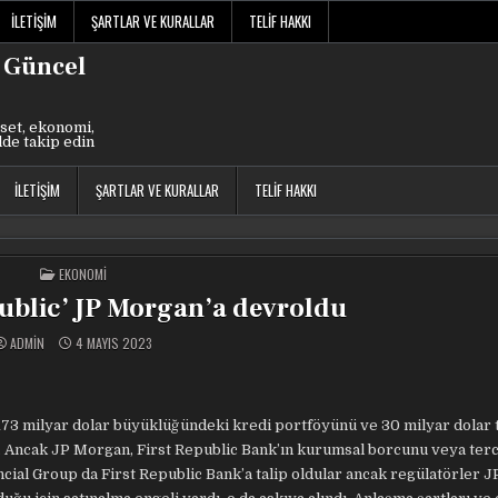
İLETIŞIM
ŞARTLAR VE KURALLAR
TELIF HAKKI
 Güncel
set, ekonomi,
lde takip edin
İLETIŞIM
ŞARTLAR VE KURALLAR
TELIF HAKKI
POSTED
EKONOMI
IN
public’ JP Morgan’a devroldu
ADMIN
4 MAYIS 2023
173 milyar dolar büyüklüğündeki kredi portföyünü ve 30 milyar dolar 
. Ancak JP Morgan, First Republic Bank’ın kurumsal borcunu veya terc
ncial Group da First Republic Bank’a talip oldular ancak regülatörler 