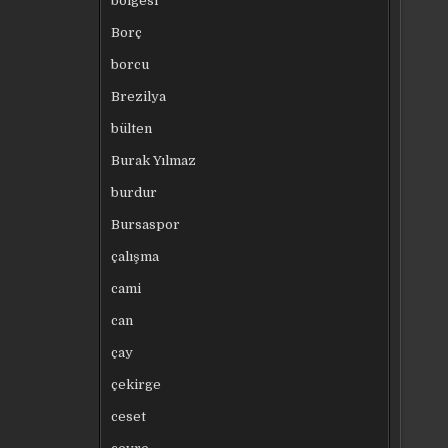
bölgesi
Borç
borcu
Brezilya
bülten
Burak Yılmaz
burdur
Bursaspor
çalışma
cami
can
çay
çekirge
ceset