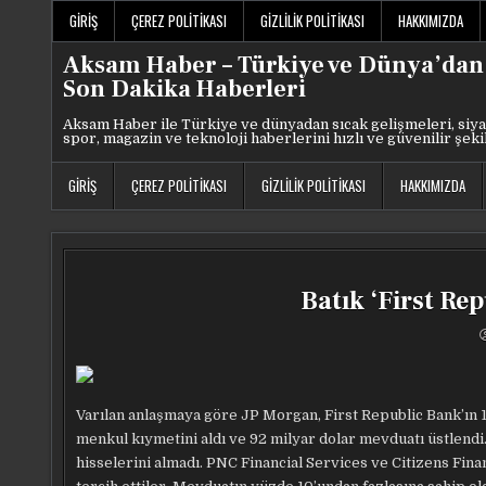
Skip
GIRIŞ
ÇEREZ POLITIKASI
GIZLILIK POLITIKASI
HAKKIMIZDA
to
content
Aksam Haber – Türkiye ve Dünya’dan
Son Dakika Haberleri
Aksam Haber ile Türkiye ve dünyadan sıcak gelişmeleri, siya
spor, magazin ve teknoloji haberlerini hızlı ve güvenilir şeki
GIRIŞ
ÇEREZ POLITIKASI
GIZLILIK POLITIKASI
HAKKIMIZDA
Batık ‘First Re
Varılan anlaşmaya göre JP Morgan, First Republic Bank’ın 
menkul kıymetini aldı ve 92 milyar dolar mevduatı üstlendi
hisselerini almadı. PNC Financial Services ve Citizens Fina