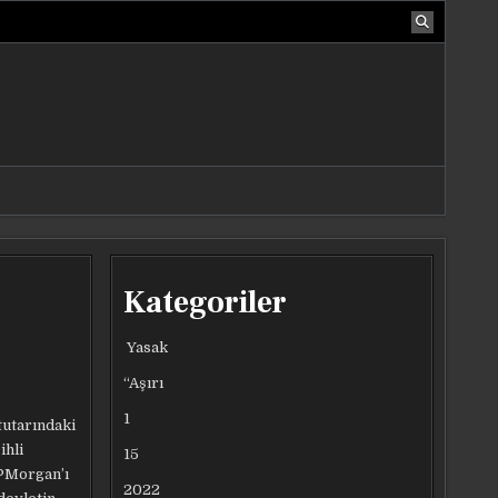
Kategoriler
Yasak
“Aşırı
1
tutarındaki
ihli
15
JPMorgan’ı
2022