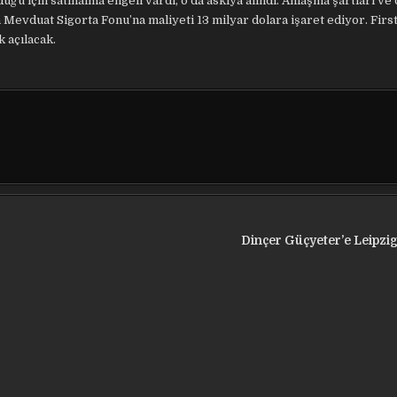
uğu için satınalma engeli vardı, o da askıya alındı. Anlaşma şartları ve
 Mevduat Sigorta Fonu’na maliyeti 13 milyar dolara işaret ediyor. Firs
 açılacak.
Dinçer Güçyeter’e Leipzi