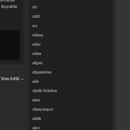
 devletin
t Republic
30
ABD
acı
adana
aday
adım
afgan
afganistan
g’den ödül →
aile
Akıllı Telefon
alan
Alanyaspor
aldık
alev