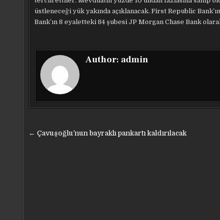
tercih ettiler. Mevduatın yüzde 10’undan fazlasına sahip old
üstleneceği yük yakında açıklanacak. First Republic Bank’ın
Bank’ın 8 eyaletteki 84 şubesi JP Morgan Chase Bank olarak
Author:
admin
Yazı
← Çavuşoğlu’nun bayraklı pankartı kaldırılacak
gezinmesi