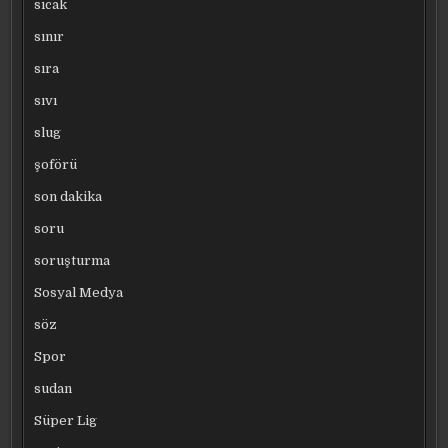
sıcak
sınır
sıra
sıvı
slug
şoförü
son dakika
soru
soruşturma
Sosyal Medya
söz
Spor
sudan
Süper Lig