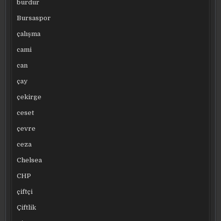
burdur
Bursaspor
çalışma
cami
can
çay
çekirge
ceset
çevre
ceza
Chelsea
CHP
çiftçi
Çiftlik