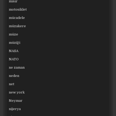
mısır
motosiklet
mücadele
müzakere
müze
müziği
NASA
NATO
ne zaman
neden
net
new york
Neymar
nijerya