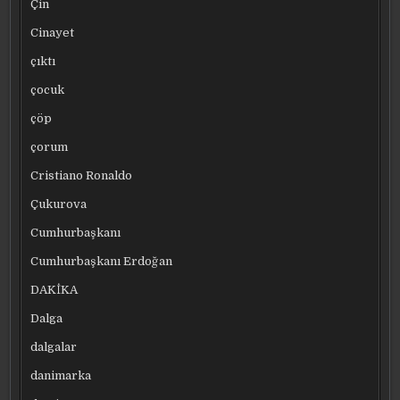
Çin
Cinayet
çıktı
çocuk
çöp
çorum
Cristiano Ronaldo
Çukurova
Cumhurbaşkanı
Cumhurbaşkanı Erdoğan
DAKİKA
Dalga
dalgalar
danimarka