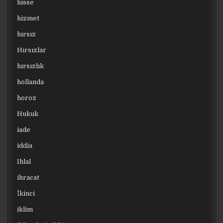
hisse
hizmet
hırsız
Hırsızlar
hırsızlık
hollanda
horoz
Hukuk
iade
iddia
Ihlal
ihracat
İkinci
iklim