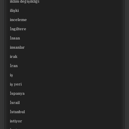
iklim değişikliği
ilişki
inceleme
İngiltere
İnsan
insanlar
irak
İran
iş
iş yeri
İspanya
İsrail
İstanbul
istiyor