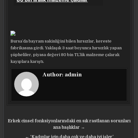
Bursa’da bayram sakinliğini bilen hırsızlar, kereste
fabrikasına girdi. Yaklaşık 3 saat boyunca hırsızlık yapan
şüpheliler, piyasa değeri 80 bin TL’lik malzeme çalarak
kayıplara karıştı.
Author:
admin
Yazı
Erkek cinsel fonksiyonlarındaki en sık rastlanan sorunları
gezinmesi
ana başlıklar →
← ‘Kadınlar için daha çok ve daha iyi işler’