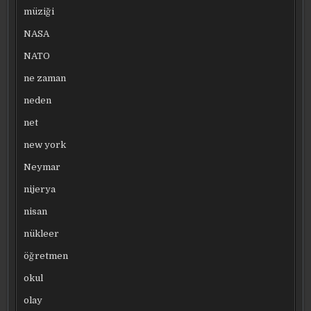
müziği
NASA
NATO
ne zaman
neden
net
new york
Neymar
nijerya
nisan
nükleer
öğretmen
okul
olay