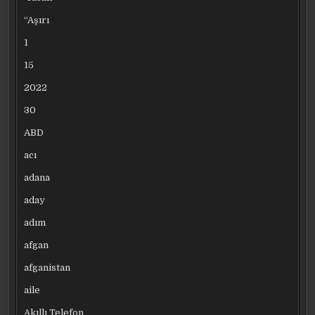
“Aşırı
1
15
2022
30
ABD
acı
adana
aday
adım
afgan
afganistan
aile
Akıllı Telefon