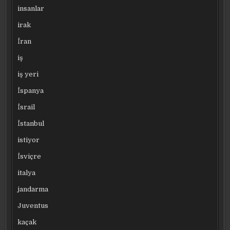
insanlar
irak
İran
iş
iş yeri
İspanya
İsrail
İstanbul
istiyor
İsviçre
italya
jandarma
Juventus
kaçak