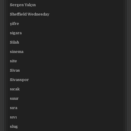
Sergen Yalçın
Sheffield Wednesday
şifre
sigara
Silah
sinema
site
Sivas
Sivasspor
sıcak
sınır
sıra
sıvı
slug