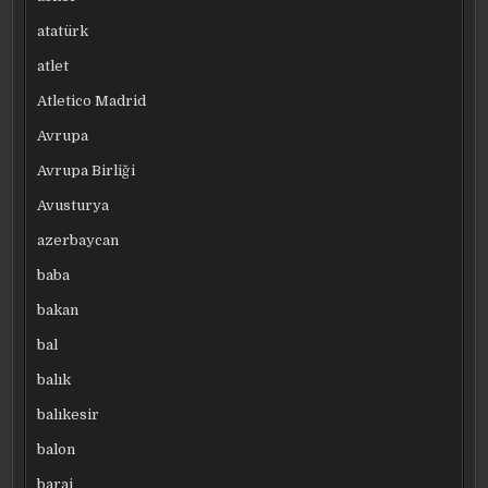
atatürk
atlet
Atletico Madrid
Avrupa
Avrupa Birliği
Avusturya
azerbaycan
baba
bakan
bal
balık
balıkesir
balon
baraj