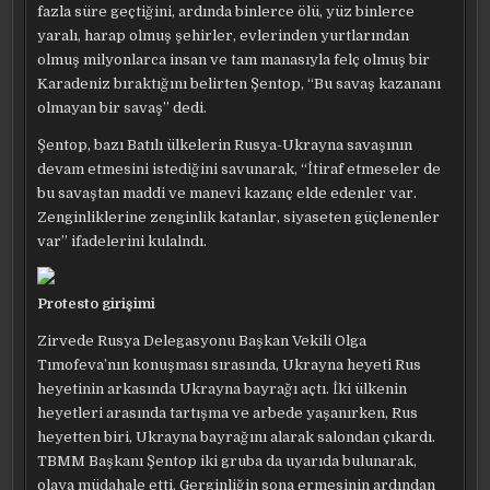
fazla süre geçtiğini, ardında binlerce ölü, yüz binlerce
yaralı, harap olmuş şehirler, evlerinden yurtlarından
olmuş milyonlarca insan ve tam manasıyla felç olmuş bir
Karadeniz bıraktığını belirten Şentop, “Bu savaş kazananı
olmayan bir savaş” dedi.
Şentop, bazı Batılı ülkelerin Rusya-Ukrayna savaşının
devam etmesini istediğini savunarak, “İtiraf etmeseler de
bu savaştan maddi ve manevi kazanç elde edenler var.
Zenginliklerine zenginlik katanlar, siyaseten güçlenenler
var” ifadelerini kulalndı.
Protesto girişimi
Zirvede Rusya Delegasyonu Başkan Vekili Olga
Tımofeva’nın konuşması sırasında, Ukrayna heyeti Rus
heyetinin arkasında Ukrayna bayrağı açtı. İki ülkenin
heyetleri arasında tartışma ve arbede yaşanırken, Rus
heyetten biri, Ukrayna bayrağını alarak salondan çıkardı.
TBMM Başkanı Şentop iki gruba da uyarıda bulunarak,
olaya müdahale etti. Gerginliğin sona ermesinin ardından