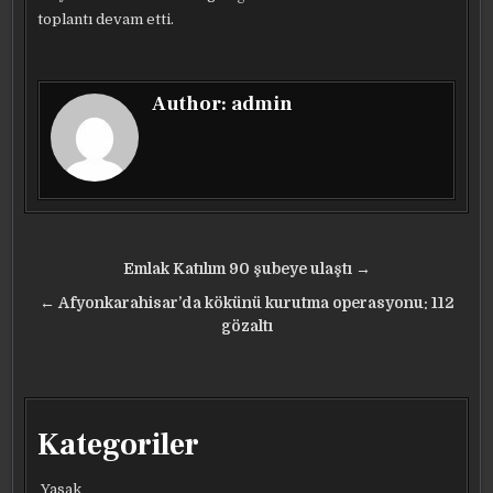
toplantı devam etti.
Author:
admin
Yazı
Emlak Katılım 90 şubeye ulaştı →
gezinmesi
← Afyonkarahisar’da kökünü kurutma operasyonu: 112
gözaltı
Kategoriler
Yasak