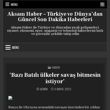
Skip
MENU
to
content
Aksam Haber – Türkiye ve Dünya’dan
Güncel Son Dakika Haberleri
Aksam Haber ile Türkiye ve dünyadan sıcak gelişmeleri,
siyaset, ekonomi, spor, magazin ve teknoloji haberlerini hızlı
ve güvenilir şekilde takip edin
MENU
POSTED
HABER
IN
‘Bazı Batılı ülkeler savaş bitmesin
istiyor’
ADMIN
6 MAYIS 2023
Rusya ile Ukrayna arasındaki savaşın üzerinden bir yıldan