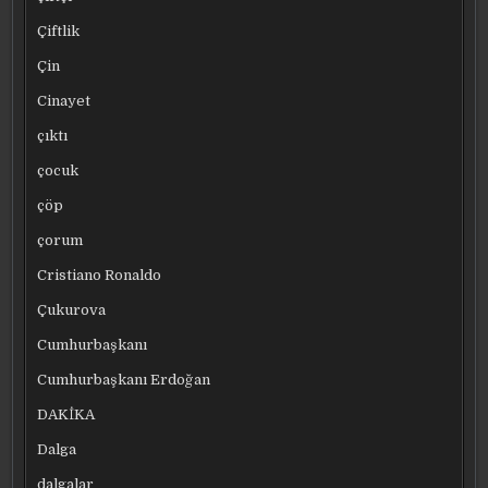
Çiftlik
Çin
Cinayet
çıktı
çocuk
çöp
çorum
Cristiano Ronaldo
Çukurova
Cumhurbaşkanı
Cumhurbaşkanı Erdoğan
DAKİKA
Dalga
dalgalar