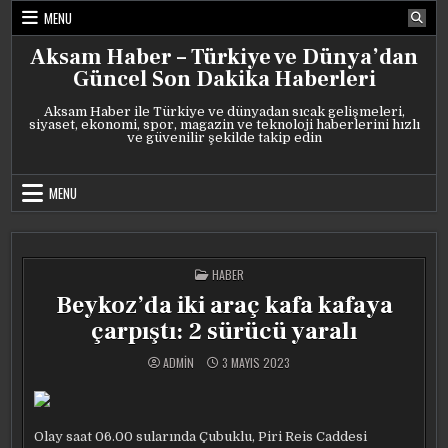
Skip
MENU
to
content
Aksam Haber – Türkiye ve Dünya’dan
Güncel Son Dakika Haberleri
Aksam Haber ile Türkiye ve dünyadan sıcak gelişmeleri,
siyaset, ekonomi, spor, magazin ve teknoloji haberlerini hızlı
ve güvenilir şekilde takip edin
MENU
POSTED
HABER
IN
Beykoz’da iki araç kafa kafaya
çarpıştı: 2 sürücü yaralı
ADMIN
3 MAYIS 2023
Olay saat 06.00 sularında Çubuklu, Piri Reis Caddesi