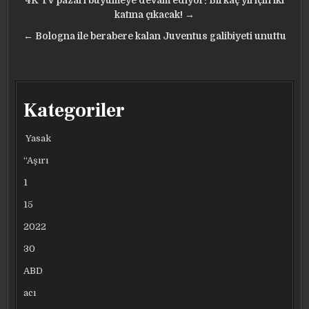
Yazı
4K TV pazarı büyümeye devam ediyor: Birkaç yıl için iki
gezinmesi
katına çıkacak! →
← Bologna ile berabere kalan Juventus galibiyeti unuttu
Kategoriler
Yasak
“Aşırı
1
15
2022
30
ABD
acı