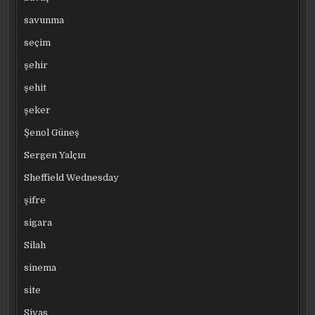
savunma
seçim
şehir
şehit
şeker
Şenol Güneş
Sergen Yalçın
Sheffield Wednesday
şifre
sigara
Silah
sinema
site
Sivas