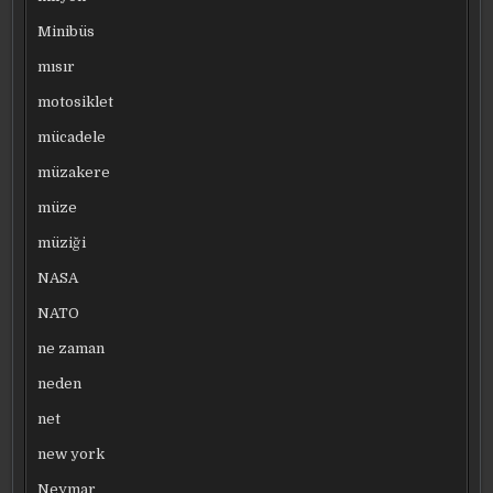
Minibüs
mısır
motosiklet
mücadele
müzakere
müze
müziği
NASA
NATO
ne zaman
neden
net
new york
Neymar