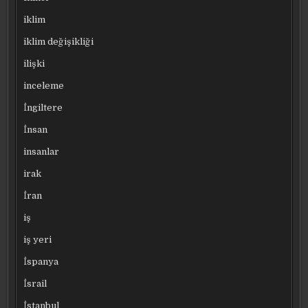
iklim
iklim değişikliği
ilişki
inceleme
İngiltere
İnsan
insanlar
irak
İran
iş
iş yeri
İspanya
İsrail
İstanbul