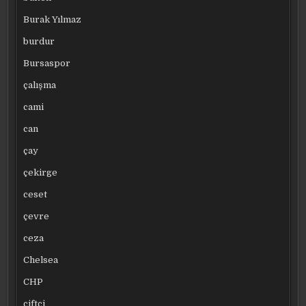
Burak Yılmaz
burdur
Bursaspor
çalışma
cami
can
çay
çekirge
ceset
çevre
ceza
Chelsea
CHP
çiftçi