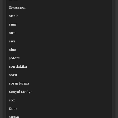
Sivasspor
sıcak
sınır
sıra
sıvı
slug
şoförü
son dakika
soru
soruşturma
Sosyal Medya
söz
Spor
sudan