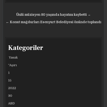
Yazı
Ünlü müzisyen 80 yaşında hayatını kaybetti →
gezinmesi
← Konut mağdurları Esenyurt Belediyesi önünde toplandı
Kategoriler
Yasak
“Aşırı
1
15
2022
30
ABD