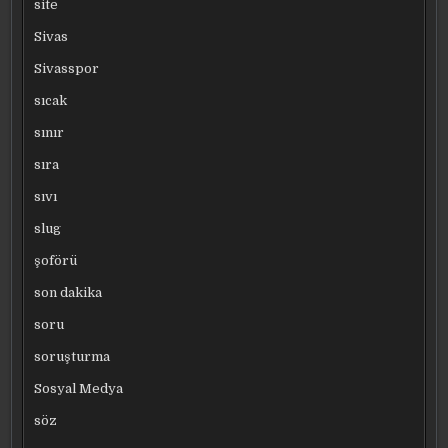
site
Sivas
Sivasspor
sıcak
sınır
sıra
sıvı
slug
şoförü
son dakika
soru
soruşturma
Sosyal Medya
söz