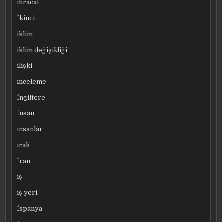
ihracat
İkinci
iklim
iklim değişikliği
ilişki
inceleme
İngiltere
İnsan
insanlar
irak
İran
iş
iş yeri
İspanya