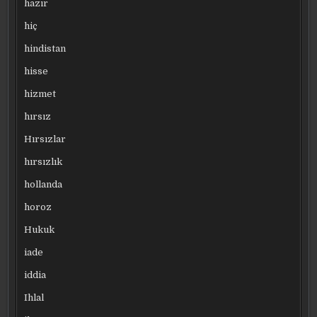
hazır
hiç
hindistan
hisse
hizmet
hırsız
Hırsızlar
hırsızlık
hollanda
horoz
Hukuk
iade
iddia
Ihlal