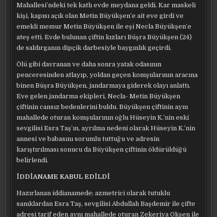
Mahallesi’ndeki tek katlı evde meydana geldi. Kar maskeli
kişi, kapısı açık olan Metin Büyükşen’e ait eve girdi ve
emekli memur Metin Büyükşen ile eşi Necla Büyükşen’e
ateş etti. Evde bulunan çiftin kızları Büşra Büyükşen (24)
de saldırganın dipçik darbesiyle baygınlık geçirdi.
Ölü gibi davranan ve daha sonra yatak odasının
penceresinden atlayıp, yoldan geçen komşularının aracına
binen Büşra Büyükşen, jandarmaya giderek olayı anlattı.
Eve gelen jandarma ekipleri, Necla- Metin Büyükşen
çiftinin cansız bedenlerini buldu. Büyükşen çiftinin aynı
mahallede oturan komşularının oğlu Hüseyin K.’nin eski
sevgilisi Esra Taş’ın, ayrılma nedeni olarak Hüseyin K.’nin
annesi ve babasını sorumlu tuttuğu ve adresin
karıştırılması sonucu da Büyükşen çiftinin öldürüldüğü
belirlendi.
İDDİANAME KABUL EDİLDİ
Hazırlanan iddianamede; azmetrici olarak tutuklu
sanıklardan Esra Taş, sevgilisi Abdullah Başdemir ile çifte
adresi tarif eden aynı mahallede oturan Zekeriya Okşen ile