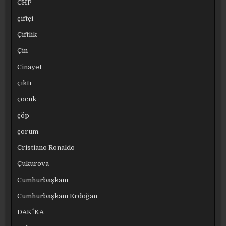
CHP
çiftçi
Çiftlik
Çin
Cinayet
çıktı
çocuk
çöp
çorum
Cristiano Ronaldo
Çukurova
Cumhurbaşkanı
Cumhurbaşkanı Erdoğan
DAKİKA