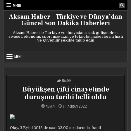
Skip
MENU
to
content
Aksam Haber – Türkiye ve Dünya’dan
Güncel Son Dakika Haberleri
Aksam Haber ile Türkiye ve dünyadan sıcak gelişmeleri,
siyaset, ekonomi, spor, magazin ve teknoloji haberlerini hızlı
ve güvenilir şekilde takip edin
MENU
POSTED
HABER
IN
Büyükşen çifti cinayetinde
duruşma tarihi belli oldu
ADMIN
8 HAZIRAN 2022
Olay, 3 Eylül 2018’de saat 22.00 sıralarında, İsmil