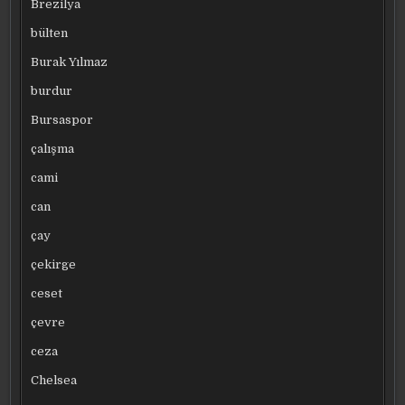
Brezilya
bülten
Burak Yılmaz
burdur
Bursaspor
çalışma
cami
can
çay
çekirge
ceset
çevre
ceza
Chelsea