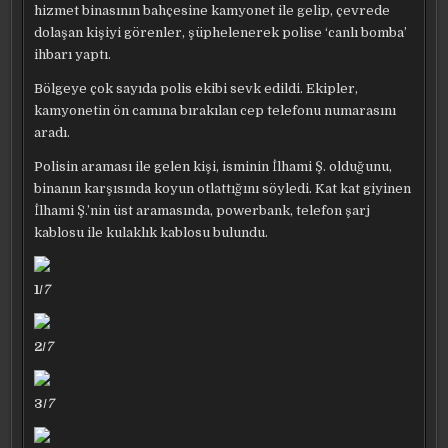
hizmet binasının bahçesine kamyonet ile gelip, çevrede
dolaşan kişiyi görenler, şüphelenerek polise ‘canlı bomba’
ihbarı yaptı.
Bölgeye çok sayıda polis ekibi sevk edildi. Ekipler,
kamyonetin ön camına bırakılan cep telefonu numarasını
aradı.
Polisin araması ile gelen kişi, isminin İlhami Ş. olduğunu,
binanın karşısında koyun otlattığını söyledi. ​Kat kat giyinen
İlhami Ş.’nin üst aramasında, powerbank, telefon şarj
kablosu ile kulaklık kablosu bulundu.
1/
7
2/
7
3/
7