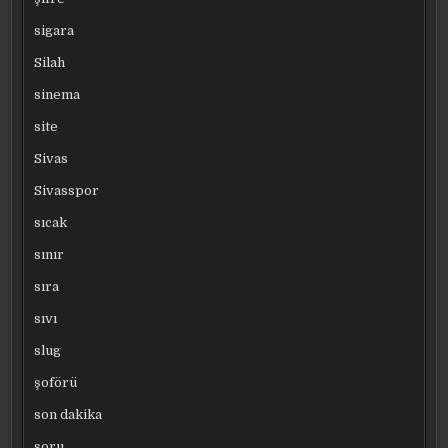
sigara
Silah
sinema
site
Sivas
Sivasspor
sıcak
sınır
sıra
sıvı
slug
şoförü
son dakika
soru