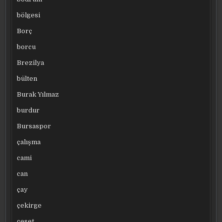
bölgesi
Borç
borcu
Brezilya
bülten
Burak Yılmaz
burdur
Bursaspor
çalışma
cami
can
çay
çekirge
ceset