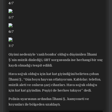
4/
7
5/
7
6/
7
7/
7
Giyimi nedeniyle ‘canlı bomba’ olduğu düşünülen İlhami
Ş.’nin müzik dinlediği, GBT sorgusunda ise herhangi bir suç
kaydı olmadığı tespit edildi.
Hava soğuk olduğu için kat kat giyindiğini belirten çoban
İlhami Ş., “Gün boyu hayvan otlatıyorum. Kablolar; telefon,
müzik aleti ve onların şarj cihazları. Hava soğuk olduğu
için kat kat giyindim. Puşiyi de herkes takıyor” dedi.
Polisin uyarısının ardından İlhami Ş., kamyoneti ve
koyunları ile bölgeden uzaklaştı.