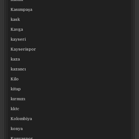
Kasımpaşa
kask
Kavga
kayseri
Kayserispor
kaza
kazancı
Kilo
kitap
kırmızı
kktc
Kolombiya
konya
Konyaspor