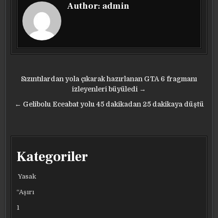
Author:
admin
Yazı
Sızıntılardan yola çıkarak hazırlanan GTA 6 fragmanı
gezinmesi
izleyenleri büyüledi →
← Gelibolu Eceabat yolu 45 dakikadan 25 dakikaya düştü
Kategoriler
Yasak
“Aşırı
1