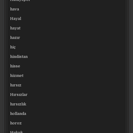
hava
Hayal
hayat
hazır
hiç
hindistan
hisse
hizmet
hırsız
Hırsızlar
hırsızlık
hollanda
horoz
Hukuk