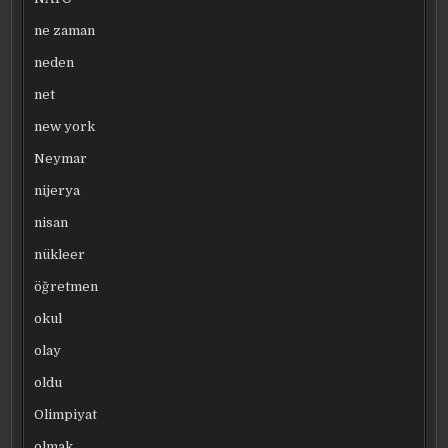
ne zaman
neden
net
new york
Neymar
nijerya
nisan
nükleer
öğretmen
okul
olay
oldu
Olimpiyat
olmak