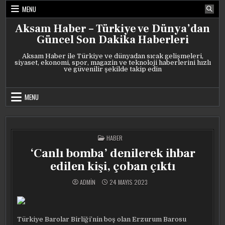
Skip
MENU
to
content
Aksam Haber – Türkiye ve Dünya’dan
Güncel Son Dakika Haberleri
Aksam Haber ile Türkiye ve dünyadan sıcak gelişmeleri,
siyaset, ekonomi, spor, magazin ve teknoloji haberlerini hızlı
ve güvenilir şekilde takip edin
MENU
POSTED
HABER
IN
‘Canlı bomba’ denilerek ihbar
edilen kişi, çoban çıktı
ADMIN
24 MAYIS 2023
Türkiye Barolar Birliği’nin boş olan Erzurum Barosu