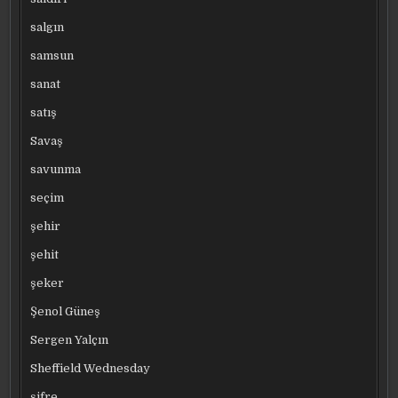
salgın
samsun
sanat
satış
Savaş
savunma
seçim
şehir
şehit
şeker
Şenol Güneş
Sergen Yalçın
Sheffield Wednesday
şifre