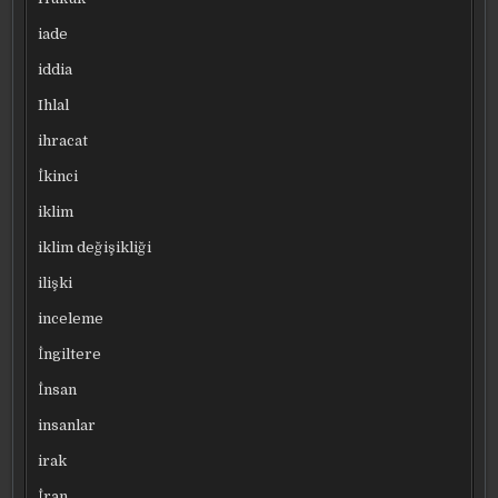
iade
iddia
Ihlal
ihracat
İkinci
iklim
iklim değişikliği
ilişki
inceleme
İngiltere
İnsan
insanlar
irak
İran