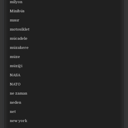
milyon
Minibüs
mısır
motosiklet
mücadele
müzakere
müze
müziği
NASA
NATO
ne zaman
neden
net
new york