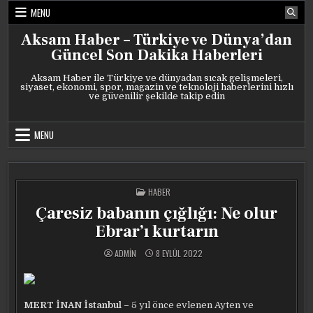
Skip
MENU
to
content
Aksam Haber – Türkiye ve Dünya’dan
Güncel Son Dakika Haberleri
Aksam Haber ile Türkiye ve dünyadan sıcak gelişmeleri,
siyaset, ekonomi, spor, magazin ve teknoloji haberlerini hızlı
ve güvenilir şekilde takip edin
MENU
POSTED
HABER
IN
Çaresiz babanın çığlığı: Ne olur
Ebrar’ı kurtarın
ADMIN
8 EYLÜL 2022
MERT İNAN İstanbul –
5 yıl önce evlenen Ayten ve