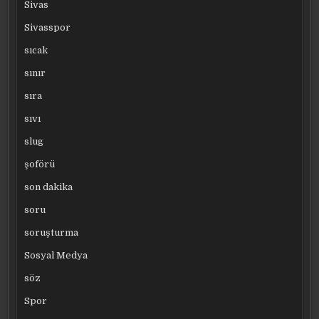
Sivas
Sivasspor
sıcak
sınır
sıra
sıvı
slug
şoförü
son dakika
soru
soruşturma
Sosyal Medya
söz
Spor