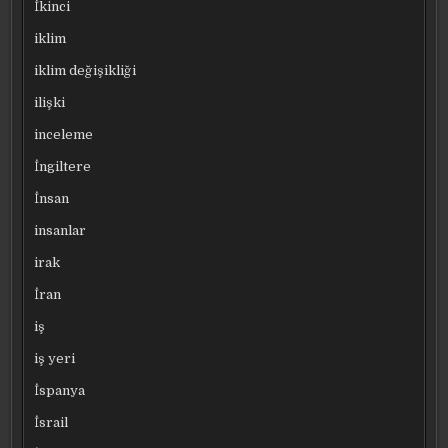
İkinci
iklim
iklim değişikliği
ilişki
inceleme
İngiltere
İnsan
insanlar
irak
İran
iş
iş yeri
İspanya
İsrail