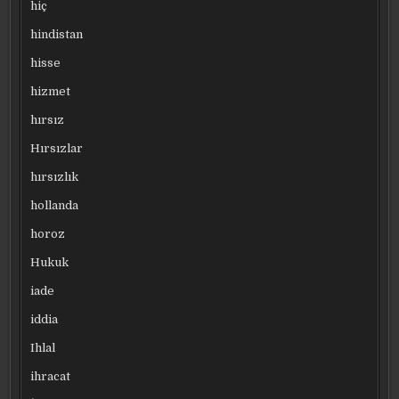
hiç
hindistan
hisse
hizmet
hırsız
Hırsızlar
hırsızlık
hollanda
horoz
Hukuk
iade
iddia
Ihlal
ihracat