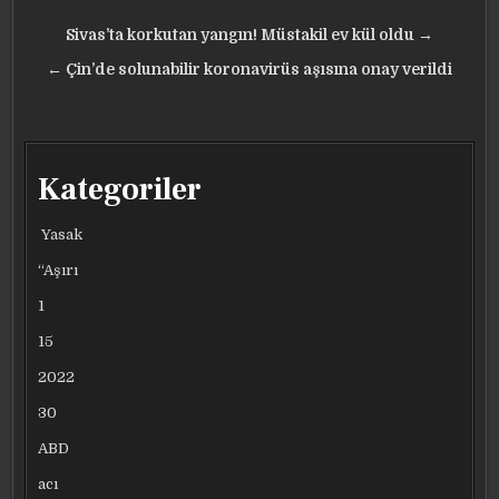
Yazı
Sivas’ta korkutan yangın! Müstakil ev kül oldu →
gezinmesi
← Çin’de solunabilir koronavirüs aşısına onay verildi
Kategoriler
Yasak
“Aşırı
1
15
2022
30
ABD
acı