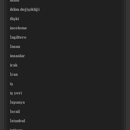
iklim
iklim değişikliği
ilişki
inceleme
İngiltere
İnsan
insanlar
irak
İran
iş
iş yeri
İspanya
İsrail
İstanbul