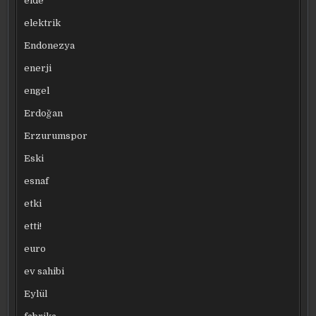
elde
elektrik
Endonezya
enerji
engel
Erdoğan
Erzurumspor
Eski
esnaf
etki
etti!
euro
ev sahibi
Eylül