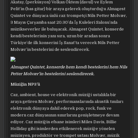
Akatay, (perküsyon) Volkan Öktem (davul) ve Eylem
Pelit’in (bas gitar) bir araya gelerek oluşturduğu Almagest
Quintet ve dünyaca ünlü caz trompetçi Nils Petter Molvær,
3 Mayıs Çarşamba saat 20.30’da İş Kuleleri Salonu’nda
müzikseverler ile buluşacak. Almagest Quintet, konserde
kendi bestelerinin yanı sıra, uzun bir aradan sonra
Türkiye’de ilk konserini İş Sanat’ta verecek Nils Petter
Molvær’in bestelerini de seslendirecek.
Almagest Quintet, konserde hem kendi bestelerini hem Nils
Petter Molvær’in bestelerini seslendirecek.
Müziğin NP3’ü
Caz, ambient, house ve elektronik müziği ustalıkla bir
araya getiren Molvær, performanslarında akustik tınıları
elektronik dünyaya dahil ederek pop, rock, funk ve
modern caz dünyasının sınırlarını genişletmeye devam
ediyor. Caz müziğin efsane isimleri Miles Davis, Billie
Holliday gibi isimlerden etkilenerek müziğe yönelen
müzisyen, prodüktör ve trompet ustası Molvær, müzik