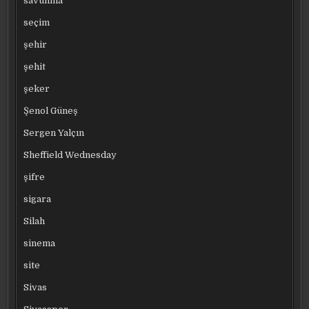
savunma
seçim
şehir
şehit
şeker
Şenol Güneş
Sergen Yalçın
Sheffield Wednesday
şifre
sigara
Silah
sinema
site
Sivas