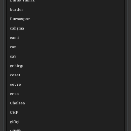
Burak Yılmaz
burdur
Bursaspor
çalışma
cami
can
çay
çekirge
ceset
çevre
ceza
Chelsea
CHP
çiftçi