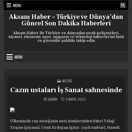
Skip
MENU
to
content
Aksam Haber – Türkiye ve Dünya’dan
Güncel Son Dakika Haberleri
Aksam Haber ile Türkiye ve dünyadan sıcak gelişmeleri,
siyaset, ekonomi, spor, magazin ve teknoloji haberlerini hızlı
ve güvenilir şekilde takip edin
MENU
POSTED
MÜZIĞI
IN
Cazın ustaları İş Sanat sahnesinde
ADMIN
3 MAYIS 2023
Ülkemizde caz müziğinin usta isimlerinden Sabri Tuluğ
Tırpan (piyano), Cenk Erdoğan (gitar, yaylı tanbur), Hamdi