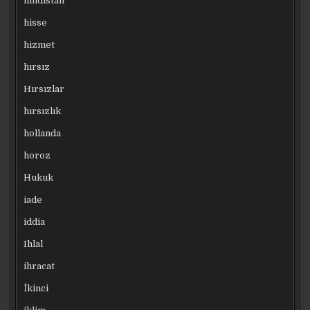
hindistan
hisse
hizmet
hırsız
Hırsızlar
hırsızlık
hollanda
horoz
Hukuk
iade
iddia
Ihlal
ihracat
İkinci