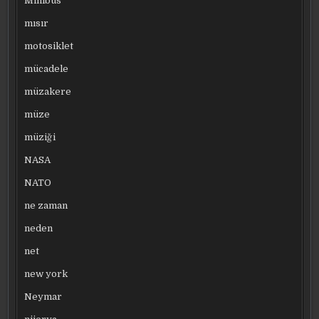
Minibüs
mısır
motosiklet
mücadele
müzakere
müze
müziği
NASA
NATO
ne zaman
neden
net
new york
Neymar