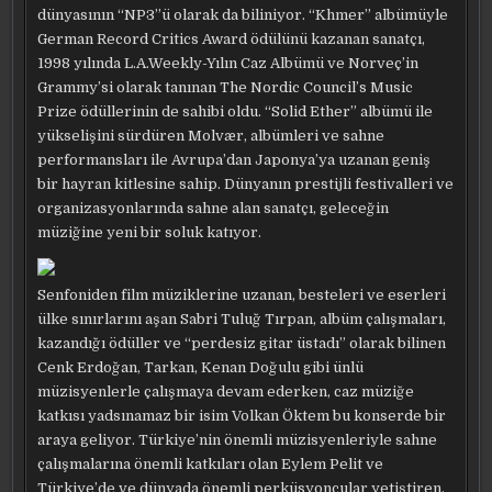
dünyasının “NP3”ü olarak da biliniyor. “Khmer” albümüyle
German Record Critics Award ödülünü kazanan sanatçı,
1998 yılında L.A.Weekly-Yılın Caz Albümü ve Norveç’in
Grammy’si olarak tanınan The Nordic Council’s Music
Prize ödüllerinin de sahibi oldu. “Solid Ether” albümü ile
yükselişini sürdüren Molvær, albümleri ve sahne
performansları ile Avrupa’dan Japonya’ya uzanan geniş
bir hayran kitlesine sahip. Dünyanın prestijli festivalleri ve
organizasyonlarında sahne alan sanatçı, geleceğin
müziğine yeni bir soluk katıyor.
Senfoniden film müziklerine uzanan, besteleri ve eserleri
ülke sınırlarını aşan Sabri Tuluğ Tırpan, albüm çalışmaları,
kazandığı ödüller ve “perdesiz gitar üstadı” olarak bilinen
Cenk Erdoğan, Tarkan, Kenan Doğulu gibi ünlü
müzisyenlerle çalışmaya devam ederken, caz müziğe
katkısı yadsınamaz bir isim Volkan Öktem bu konserde bir
araya geliyor. Türkiye’nin önemli müzisyenleriyle sahne
çalışmalarına önemli katkıları olan Eylem Pelit ve
Türkiye’de ve dünyada önemli perküsyoncular yetiştiren,