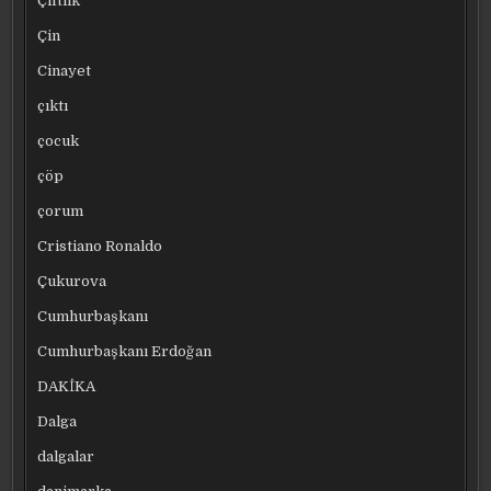
Çiftlik
Çin
Cinayet
çıktı
çocuk
çöp
çorum
Cristiano Ronaldo
Çukurova
Cumhurbaşkanı
Cumhurbaşkanı Erdoğan
DAKİKA
Dalga
dalgalar