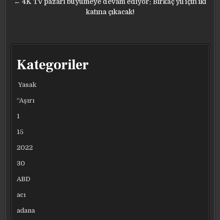
← 4K TV pazarı büyümeye devam ediyor: Birkaç yıl için iki
katına çıkacak!
Kategoriler
Yasak
“Aşırı
1
15
2022
30
ABD
acı
adana