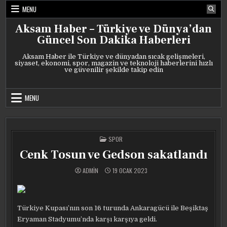
Skip
MENU
to
content
Aksam Haber – Türkiye ve Dünya’dan
Güncel Son Dakika Haberleri
Aksam Haber ile Türkiye ve dünyadan sıcak gelişmeleri,
siyaset, ekonomi, spor, magazin ve teknoloji haberlerini hızlı
ve güvenilir şekilde takip edin
MENU
POSTED
SPOR
IN
Cenk Tosun ve Gedson sakatlandı
ADMIN
19 OCAK 2023
Türkiye Kupası’nın son 16 turunda Ankaragücü ile Beşiktaş
Eryaman Stadyumu’nda karşı karşıya geldi.