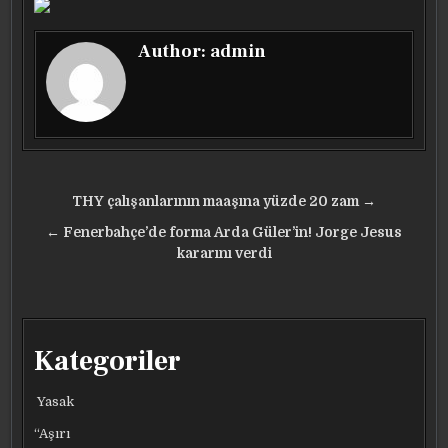
Author:
admin
Yazı
THY çalışanlarının maaşına yüzde 20 zam →
gezinmesi
← Fenerbahçe’de forma Arda Güler’in! Jorge Jesus
kararını verdi
Kategoriler
Yasak
“Aşırı