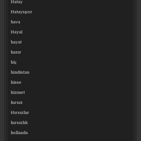
Hatay
Hatayspor
hava
Hayal
hayat
hazır
hiç
hindistan
hisse
hizmet
hırsız
Hırsızlar
hırsızlık
hollanda