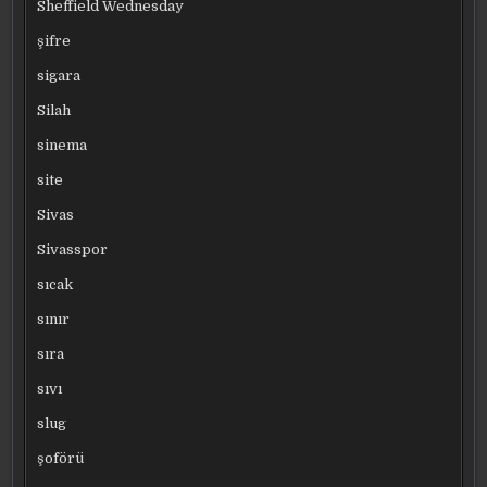
Sheffield Wednesday
şifre
sigara
Silah
sinema
site
Sivas
Sivasspor
sıcak
sınır
sıra
sıvı
slug
şoförü