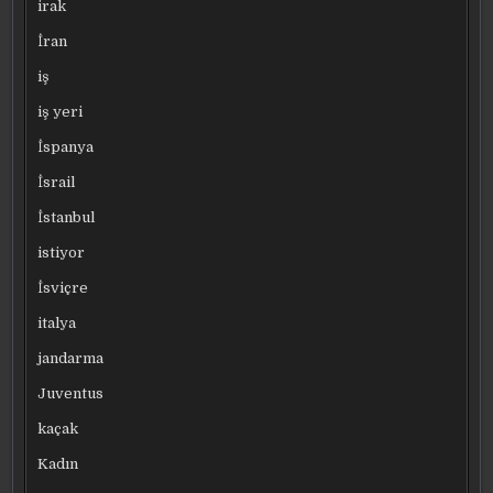
irak
İran
iş
iş yeri
İspanya
İsrail
İstanbul
istiyor
İsviçre
italya
jandarma
Juventus
kaçak
Kadın