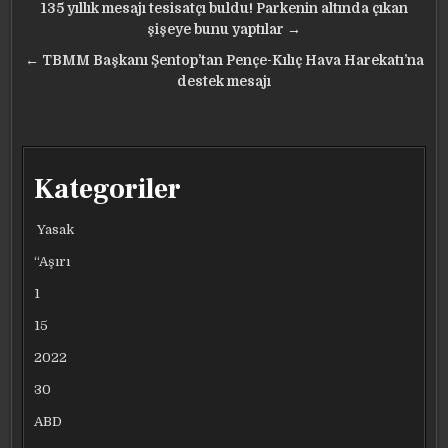
Yazı
135 yıllık mesajı tesisatçı buldu! Parkenin altında çıkan
gezinmesi
şişeye bunu yaptılar →
← TBMM Başkanı Şentop’tan Pençe-Kılıç Hava Harekatı’na
destek mesajı
Kategoriler
Yasak
“Aşırı
1
15
2022
30
ABD