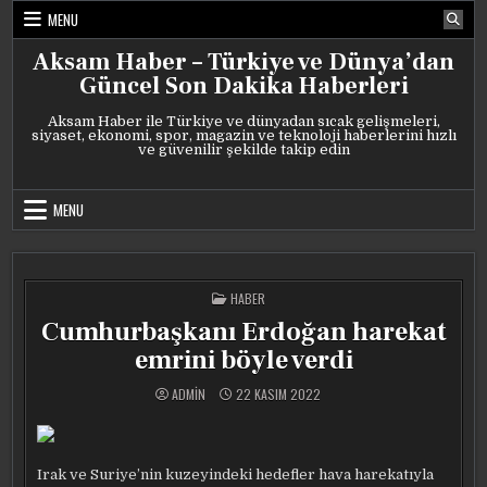
Skip
MENU
to
content
Aksam Haber – Türkiye ve Dünya’dan
Güncel Son Dakika Haberleri
Aksam Haber ile Türkiye ve dünyadan sıcak gelişmeleri,
siyaset, ekonomi, spor, magazin ve teknoloji haberlerini hızlı
ve güvenilir şekilde takip edin
MENU
POSTED
HABER
IN
Cumhurbaşkanı Erdoğan harekat
emrini böyle verdi
ADMIN
22 KASIM 2022
Irak ve Suriye’nin kuzeyindeki hedefler hava harekatıyla