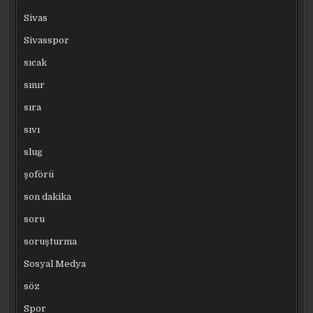
Sivas
Sivasspor
sıcak
sınır
sıra
sıvı
slug
şoförü
son dakika
soru
soruşturma
Sosyal Medya
söz
Spor