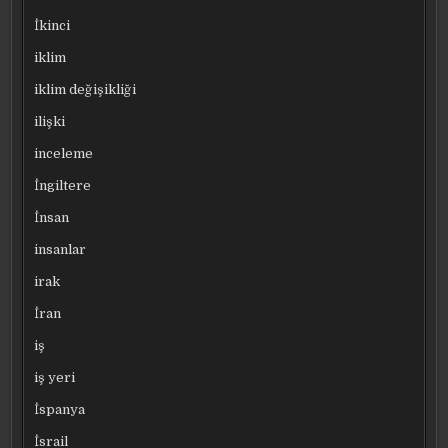
İkinci
iklim
iklim değişikliği
ilişki
inceleme
İngiltere
İnsan
insanlar
irak
İran
iş
iş yeri
İspanya
İsrail