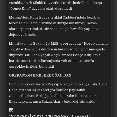
vuruldu. Türk Silahlı Kuvvetleri terör hedeflerine karşı
“Pençe Kılıç” hava harekatı düzenledi.
Mersin’deki Polis Evi ve İstiklal Caddesi’ndeki bombalı
terör saldırılarının ardından Suriye’nin kuzeyi adres
olarak gösterilmişti. Bir harekat için hazırlık yapıldı ve
düğmeye basıldı.
Milli Savunma Bakanlığı (MSB) operasyonu ” Hesap zamanı
, alçaklardan hain saldırıların hesabı soruluyor” mesajıyla
duyurdu. MSB’den yapılan açıklamada Pençe Kılıç hava
harekatının terörü kaynağında yok etmek amacıyla
gerçekleştirildiği belirtildi.
OPERASYON EMRİ ERDOĞAN’DAN
Cumhurbaşkanı Recep Tayyip Erdoğan’ın Pençe Kılıç Hava
Harekatı emrini verdiği görüntüler paylaşıldı.
Cumhurbaşkanı Erdoğan’ın Pençe Kılıç Harekat emrini
Endonezya dönüşü Bakan Akar’a bildirdiği aktarıldı.
“NE GEREKİYORSA ONU YAPMAKTA KARARLI