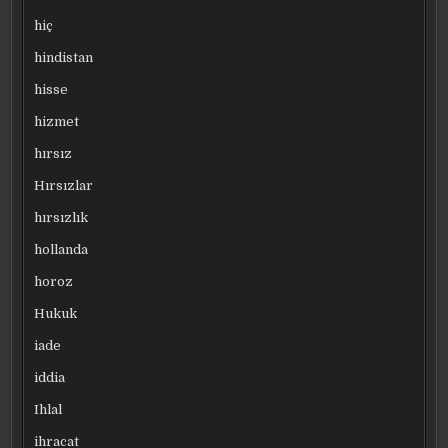
hiç
hindistan
hisse
hizmet
hırsız
Hırsızlar
hırsızlık
hollanda
horoz
Hukuk
iade
iddia
Ihlal
ihracat