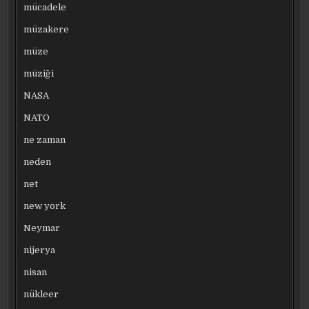
mücadele
müzakere
müze
müziği
NASA
NATO
ne zaman
neden
net
new york
Neymar
nijerya
nisan
nükleer