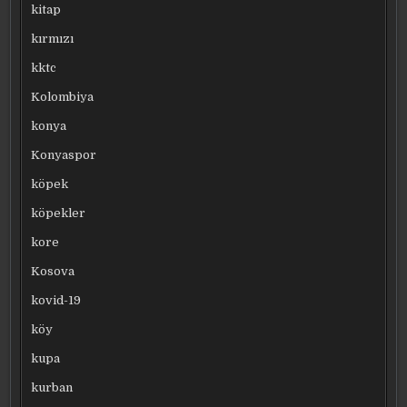
kitap
kırmızı
kktc
Kolombiya
konya
Konyaspor
köpek
köpekler
kore
Kosova
kovid-19
köy
kupa
kurban