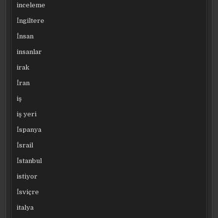
inceleme
İngiltere
İnsan
insanlar
irak
İran
iş
iş yeri
İspanya
İsrail
İstanbul
istiyor
İsviçre
italya