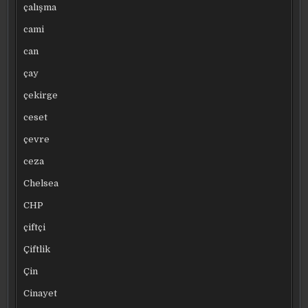
çalışma
cami
can
çay
çekirge
ceset
çevre
ceza
Chelsea
CHP
çiftçi
Çiftlik
Çin
Cinayet