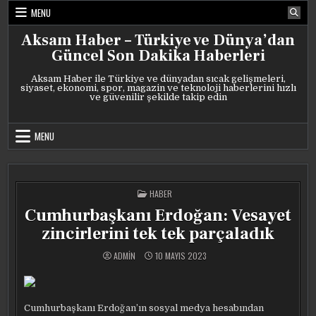
Skip
MENU
to
content
Aksam Haber – Türkiye ve Dünya’dan
Güncel Son Dakika Haberleri
Aksam Haber ile Türkiye ve dünyadan sıcak gelişmeleri,
siyaset, ekonomi, spor, magazin ve teknoloji haberlerini hızlı
ve güvenilir şekilde takip edin
MENU
POSTED
HABER
IN
Cumhurbaşkanı Erdoğan: Vesayet
zincirlerini tek tek parçaladık
ADMIN
10 MAYIS 2023
Cumhurbaşkanı Erdoğan’ın sosyal medya hesabından