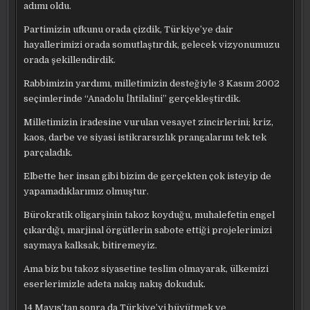
adımı oldu.
Partimizin ufkunu orada çizdik, Türkiye’ye dair
hayallerimizi orada somutlaştırdık, gelecek vizyonumuzu
orada şekillendirdik.
Rabbimizin yardımı, milletimizin desteğiyle 3 Kasım 2002
seçimlerinde “Anadolu İhtilalini” gerçekleştirdik.
Milletimizin iradesine vurulan vesayet zincirlerini; kriz,
kaos, darbe ve siyasi istikrarsızlık prangalarını tek tek
parçaladık.
Elbette her insan gibi bizim de gerçekten çok isteyip de
yapamadıklarımız olmuştur.
Bürokratik oligarşinin takoz koyduğu, muhalefetin engel
çıkardığı, marjinal örgütlerin sabote ettiği projelerimizi
saymaya kalksak, bitiremeyiz.
Ama biz bu takoz siyasetine teslim olmayarak, ülkemizi
eserlerimizle adeta nakış nakış dokuduk.
14 Mayıs’tan sonra da Türkiye’yi büyütmek ve