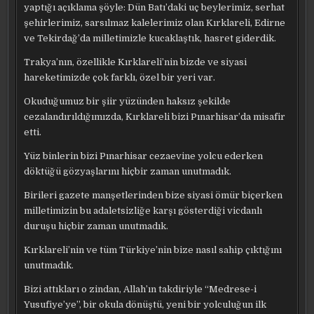
yaptığı açıklama şöyle: Dün Batı’daki uç beylerimiz, serhat
şehirlerimiz, sarsılmaz kalelerimiz olan Kırklareli, Edirne
ve Tekirdağ’da milletimizle kucaklaştık, hasret giderdik.
Trakya’nın, özellikle Kırklareli’nin bizde ve siyasi
hareketimizde çok farklı, özel bir yeri var.
Okuduğumuz bir şiir yüzünden haksız şekilde
cezalandırıldığımızda, Kırklareli bizi Pınarhisar’da misafir
etti.
Yüz binlerin bizi Pınarhisar cezaevine yolcu ederken
döktüğü gözyaşlarını hiçbir zaman unutmadık.
Birileri gazete manşetlerinden bize siyasi ömür biçerken
milletimizin bu adaletsizliğe karşı gösterdiği vicdanlı
duruşu hiçbir zaman unutmadık.
Kırklareli’nin ve tüm Türkiye’nin bize nasıl sahip çıktığını
unutmadık.
Bizi attıkları o zindan, Allah’ın takdiriyle “Medrese-i
Yusufiye’ye”, bir okula dönüştü, yeni bir yolculuğun ilk