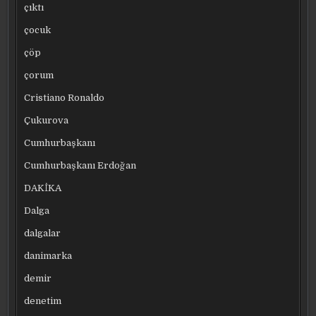
çıktı
çocuk
çöp
çorum
Cristiano Ronaldo
Çukurova
Cumhurbaşkanı
Cumhurbaşkanı Erdoğan
DAKİKA
Dalga
dalgalar
danimarka
demir
denetim