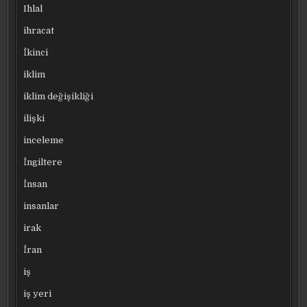
Ihlal
ihracat
İkinci
iklim
iklim değişikliği
ilişki
inceleme
İngiltere
İnsan
insanlar
irak
İran
iş
iş yeri