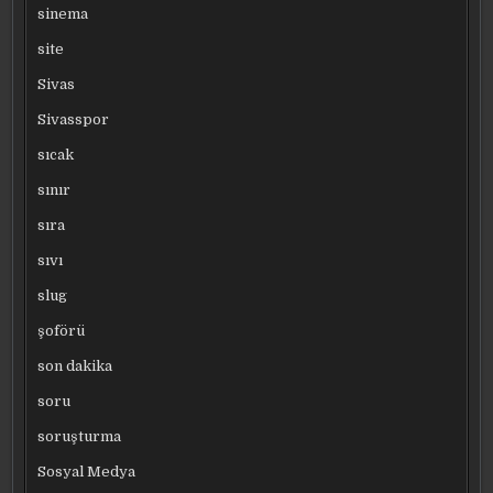
sinema
site
Sivas
Sivasspor
sıcak
sınır
sıra
sıvı
slug
şoförü
son dakika
soru
soruşturma
Sosyal Medya