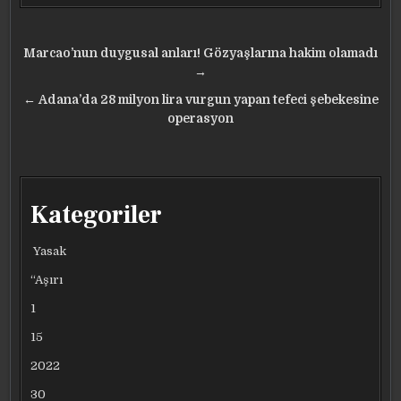
Yazı
Marcao’nun duygusal anları! Gözyaşlarına hakim olamadı
gezinmesi
→
← Adana’da 28 milyon lira vurgun yapan tefeci şebekesine
operasyon
Kategoriler
Yasak
“Aşırı
1
15
2022
30