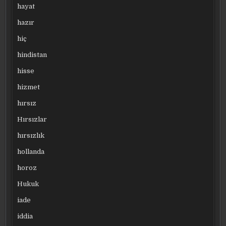
hayat
hazır
hiç
hindistan
hisse
hizmet
hırsız
Hırsızlar
hırsızlık
hollanda
horoz
Hukuk
iade
iddia