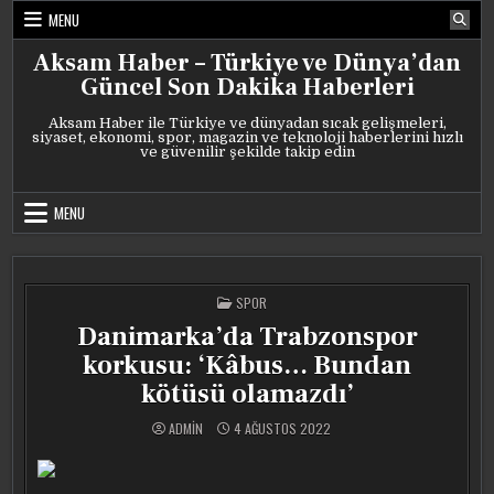
Skip
MENU
to
content
Aksam Haber – Türkiye ve Dünya’dan
Güncel Son Dakika Haberleri
Aksam Haber ile Türkiye ve dünyadan sıcak gelişmeleri,
siyaset, ekonomi, spor, magazin ve teknoloji haberlerini hızlı
ve güvenilir şekilde takip edin
MENU
POSTED
SPOR
IN
Danimarka’da Trabzonspor
korkusu: ‘Kâbus… Bundan
kötüsü olamazdı’
ADMIN
4 AĞUSTOS 2022